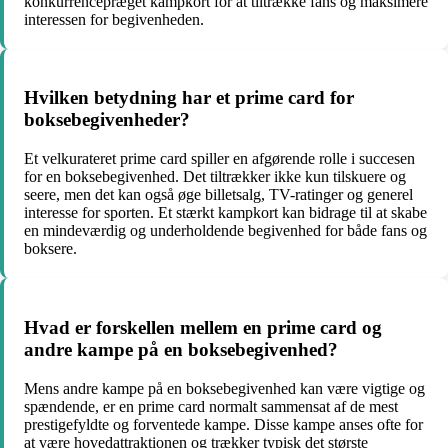
konkurrencepræget kampkort for at tiltrække fans og maksimere
interessen for begivenheden.
Hvilken betydning har et prime card for
boksebegivenheder?
Et velkurateret prime card spiller en afgørende rolle i succesen
for en boksebegivenhed. Det tiltrækker ikke kun tilskuere og
seere, men det kan også øge billetsalg, TV-ratinger og generel
interesse for sporten. Et stærkt kampkort kan bidrage til at skabe
en mindeværdig og underholdende begivenhed for både fans og
boksere.
Hvad er forskellen mellem en prime card og
andre kampe på en boksebegivenhed?
Mens andre kampe på en boksebegivenhed kan være vigtige og
spændende, er en prime card normalt sammensat af de mest
prestigefyldte og forventede kampe. Disse kampe anses ofte for
at være hovedattraktionen og trækker typisk det største