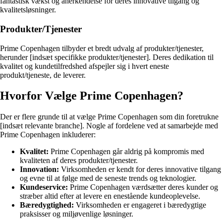
fantastisk vækst og anerkendelse for deres innovative tilgang og
kvalitetsløsninger.
Produkter/Tjenester
Prime Copenhagen tilbyder et bredt udvalg af produkter/tjenester,
herunder [indsæt specifikke produkter/tjenester]. Deres dedikation til
kvalitet og kundetilfredshed afspejler sig i hvert eneste
produkt/tjeneste, de leverer.
Hvorfor Vælge Prime Copenhagen?
Der er flere grunde til at vælge Prime Copenhagen som din foretrukne
[indsæt relevante branche]. Nogle af fordelene ved at samarbejde med
Prime Copenhagen inkluderer:
Kvalitet:
Prime Copenhagen går aldrig på kompromis med
kvaliteten af deres produkter/tjenester.
Innovation:
Virksomheden er kendt for deres innovative tilgang
og evne til at følge med de seneste trends og teknologier.
Kundeservice:
Prime Copenhagen værdsætter deres kunder og
stræber altid efter at levere en enestående kundeoplevelse.
Bæredygtighed:
Virksomheden er engageret i bæredygtige
praksisser og miljøvenlige løsninger.