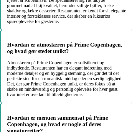
hjertet af København. De specialiserer sig i at tilbyde
gourmetmad af høj kvalitet, herunder saftige bøffer, friske
skaldyr og lækre desserter. Restauranten er kendt for sit elegante
interiør og førsteklasses service, der skaber en luksuriøs
spiseoplevelse for gæsterne.
Hvordan er atmosfæren på Prime Copenhagen,
og hvad gør stedet unikt?
Atmosfæren på Prime Copenhagen er sofistikeret og
indbydende. Restauranten har en elegant indretning med
moderne detaljer og en hyggelig stemning, der gør det til det
perfekte sted for en romantisk middag eller en særlig lejlighed.
Det, der gør Prime Copenhagen unikt, er deres fokus på at
skabe en mindeværdig og personlig oplevelse for hver gæst,
hvor intet er overladt til tilfældighederne.
Hvordan er menuen sammensat på Prime
Copenhagen, og hvad er nogle af deres
signaturretter?