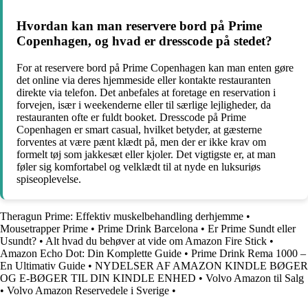
Hvordan kan man reservere bord på Prime
Copenhagen, og hvad er dresscode på stedet?
For at reservere bord på Prime Copenhagen kan man enten gøre
det online via deres hjemmeside eller kontakte restauranten
direkte via telefon. Det anbefales at foretage en reservation i
forvejen, især i weekenderne eller til særlige lejligheder, da
restauranten ofte er fuldt booket. Dresscode på Prime
Copenhagen er smart casual, hvilket betyder, at gæsterne
forventes at være pænt klædt på, men der er ikke krav om
formelt tøj som jakkesæt eller kjoler. Det vigtigste er, at man
føler sig komfortabel og velklædt til at nyde en luksuriøs
spiseoplevelse.
Theragun Prime: Effektiv muskelbehandling derhjemme
•
Mousetrapper Prime
•
Prime Drink Barcelona
•
Er Prime Sundt eller
Usundt?
•
Alt hvad du behøver at vide om Amazon Fire Stick
•
Amazon Echo Dot: Din Komplette Guide
•
Prime Drink Rema 1000 –
En Ultimativ Guide
•
NYDELSER AF AMAZON KINDLE BØGER
OG E-BØGER TIL DIN KINDLE ENHED
•
Volvo Amazon til Salg
•
Volvo Amazon Reservedele i Sverige
•