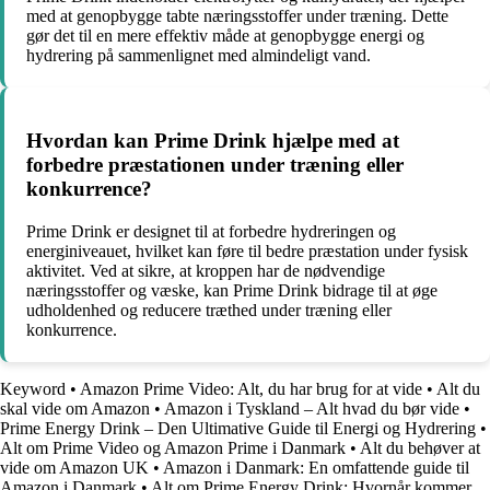
med at genopbygge tabte næringsstoffer under træning. Dette
gør det til en mere effektiv måde at genopbygge energi og
hydrering på sammenlignet med almindeligt vand.
Hvordan kan Prime Drink hjælpe med at
forbedre præstationen under træning eller
konkurrence?
Prime Drink er designet til at forbedre hydreringen og
energiniveauet, hvilket kan føre til bedre præstation under fysisk
aktivitet. Ved at sikre, at kroppen har de nødvendige
næringsstoffer og væske, kan Prime Drink bidrage til at øge
udholdenhed og reducere træthed under træning eller
konkurrence.
Keyword
•
Amazon Prime Video: Alt, du har brug for at vide
•
Alt du
skal vide om Amazon
•
Amazon i Tyskland – Alt hvad du bør vide
•
Prime Energy Drink – Den Ultimative Guide til Energi og Hydrering
•
Alt om Prime Video og Amazon Prime i Danmark
•
Alt du behøver at
vide om Amazon UK
•
Amazon i Danmark: En omfattende guide til
Amazon i Danmark
•
Alt om Prime Energy Drink: Hvornår kommer