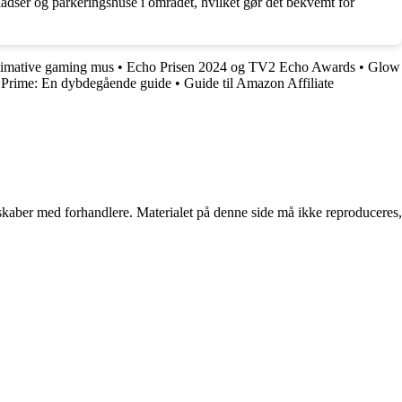
ladser og parkeringshuse i området, hvilket gør det bekvemt for
ltimative gaming mus
•
Echo Prisen 2024 og TV2 Echo Awards
•
Glow
Prime: En dybdegående guide
•
Guide til Amazon Affiliate
erskaber med forhandlere. Materialet på denne side må ikke reproduceres,