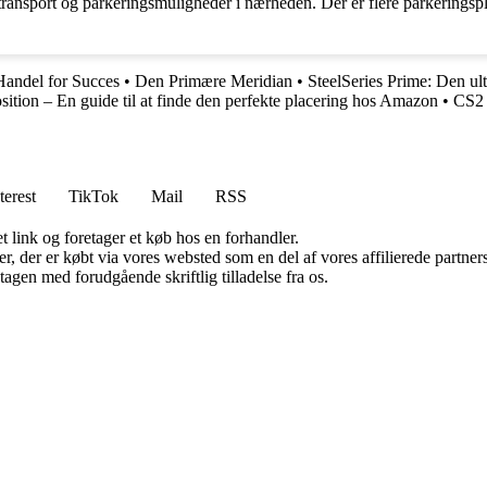
 transport og parkeringsmuligheder i nærheden. Der er flere parkeringsp
Handel for Succes
•
Den Primære Meridian
•
SteelSeries Prime: Den u
tion – En guide til at finde den perfekte placering hos Amazon
•
CS2 
terest
TikTok
Mail
RSS
t link og foretager et køb hos en forhandler.
ter, der er købt via vores websted som en del af vores affilierede partn
tagen med forudgående skriftlig tilladelse fra os.