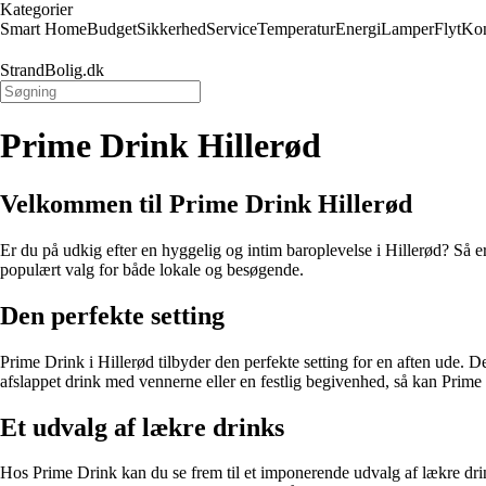
Kategorier
Smart Home
Budget
Sikkerhed
Service
Temperatur
Energi
Lamper
Flyt
Kon
StrandBolig.dk
Prime Drink Hillerød
Velkommen til Prime Drink Hillerød
Er du på udkig efter en hyggelig og intim baroplevelse i Hillerød? Så 
populært valg for både lokale og besøgende.
Den perfekte setting
Prime Drink i Hillerød tilbyder den perfekte setting for en aften ude. D
afslappet drink med vennerne eller en festlig begivenhed, så kan Pri
Et udvalg af lækre drinks
Hos Prime Drink kan du se frem til et imponerende udvalg af lækre drink