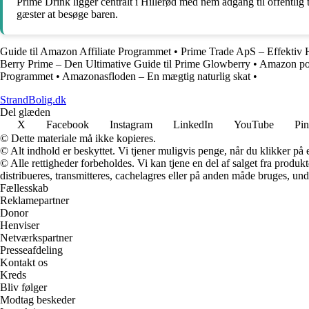
Prime Drink ligger centralt i Hillerød med nem adgang til offentlig
gæster at besøge baren.
Guide til Amazon Affiliate Programmet
•
Prime Trade ApS – Effektiv 
Berry Prime – Den Ultimative Guide til Prime Glowberry
•
Amazon posi
Programmet
•
Amazonasfloden – En mægtig naturlig skat
•
StrandBolig.dk
Del glæden
X
Facebook
Instagram
LinkedIn
YouTube
Pin
© Dette materiale må ikke kopieres.
© Alt indhold er beskyttet. Vi tjener muligvis penge, når du klikker på e
© Alle rettigheder forbeholdes. Vi kan tjene en del af salget fra produk
distribueres, transmitteres, cachelagres eller på anden måde bruges, und
Fællesskab
Reklamepartner
Donor
Henviser
Netværkspartner
Presseafdeling
Kontakt os
Kreds
Bliv følger
Modtag beskeder