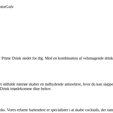
tor
Gulv
er Prime Drink stedet for dig. Med en kombination af velsmagende drink
et stilfulde interiør skaber en indbydende atmosfære, hvor du kan slappe
me Drink imødekomme dine behov.
s. Vores erfarne bartendere er specialister i at skabe cocktails, der ra