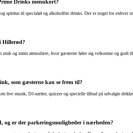
 Prime Drinks menukort?
g spiritus til specialøl og alkoholfrie drinks. Der er noget for enhver
i Hillerød?
e en unik og intim atmosfære, hvor gæsterne føler sig velkomne og godt t
rink, som gæsterne kan se frem til?
live musik, DJ-nætter, quizzer og specielle tilbud på udvalgte drikkevar
d, og er der parkeringsmuligheder i nærheden?