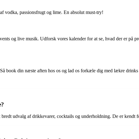
af vodka, passionsfrugt og lime. En absolut must-try!
ents og live musik. Udforsk vores kalender for at se, hvad der er på p
på? Så book din næste aften hos os og lad os forkæle dig med lækre drin
e?
t bredt udvalg af drikkevarer, cocktails og underholdning. De er kendt 