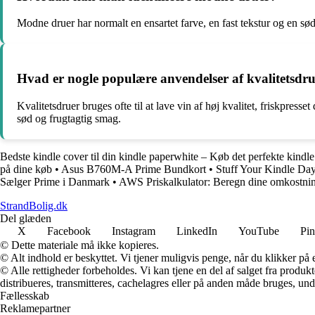
Modne druer har normalt en ensartet farve, en fast tekstur og en sø
Hvad er nogle populære anvendelser af kvalitetsdr
Kvalitetsdruer bruges ofte til at lave vin af høj kvalitet, friskpres
sød og frugtagtig smag.
Bedste kindle cover til din kindle paperwhite – Køb det perfekte kindle
på dine køb
•
Asus B760M-A Prime Bundkort
•
Stuff Your Kindle Day
Sælger Prime i Danmark
•
AWS Priskalkulator: Beregn dine omkostnin
StrandBolig.dk
Del glæden
X
Facebook
Instagram
LinkedIn
YouTube
Pin
© Dette materiale må ikke kopieres.
© Alt indhold er beskyttet. Vi tjener muligvis penge, når du klikker på e
© Alle rettigheder forbeholdes. Vi kan tjene en del af salget fra produk
distribueres, transmitteres, cachelagres eller på anden måde bruges, und
Fællesskab
Reklamepartner