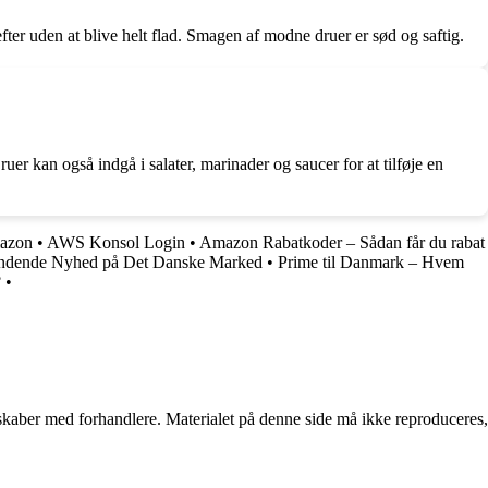
ter uden at blive helt flad. Smagen af modne druer er sød og saftig.
uer kan også indgå i salater, marinader og saucer for at tilføje en
mazon
•
AWS Konsol Login
•
Amazon Rabatkoder – Sådan får du rabat
ndende Nyhed på Det Danske Marked
•
Prime til Danmark – Hvem
?
•
erskaber med forhandlere. Materialet på denne side må ikke reproduceres,