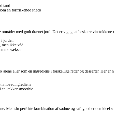
ød tand
 som en forfriskende snack
e områder med godt drænet jord. Det er vigtigt at beskære vinstokkene 
 i jorden
g, men ikke våd
 fremme væksten
ene eller som en ingrediens i forskellige retter og desserter. Her er no
om hovedingrediens
l en lækker smoothie
ene. Med sin perfekte kombination af sødme og saftighed er den ideel so