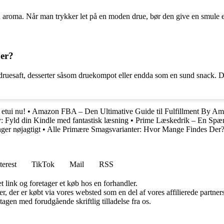
d aroma. Når man trykker let på en moden drue, bør den give en smule ef
uer?
set druesaft, desserter såsom druekompot eller endda som en sund snack. Dr
 etui nu!
•
Amazon FBA – Den Ultimative Guide til Fulfillment By A
: Fyld din Kindle med fantastisk læsning
•
Prime Læskedrik – En Spæ
ger nøjagtigt
•
Alle Primære Smagsvarianter: Hvor Mange Findes Der
terest
TikTok
Mail
RSS
t link og foretager et køb hos en forhandler.
ter, der er købt via vores websted som en del af vores affilierede partn
tagen med forudgående skriftlig tilladelse fra os.