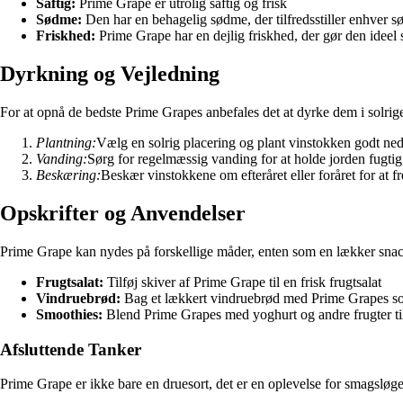
Saftig:
Prime Grape er utrolig saftig og frisk
Sødme:
Den har en behagelig sødme, der tilfredsstiller enhver s
Friskhed:
Prime Grape har en dejlig friskhed, der gør den ideel
Dyrkning og Vejledning
For at opnå de bedste Prime Grapes anbefales det at dyrke dem i solrig
Plantning:
Vælg en solrig placering og plant vinstokken godt ned
Vanding:
Sørg for regelmæssig vanding for at holde jorden fugti
Beskæring:
Beskær vinstokkene om efteråret eller foråret for at
Opskrifter og Anvendelser
Prime Grape kan nydes på forskellige måder, enten som en lækker snack al
Frugtsalat:
Tilføj skiver af Prime Grape til en frisk frugtsalat
Vindruebrød:
Bag et lækkert vindruebrød med Prime Grapes s
Smoothies:
Blend Prime Grapes med yoghurt og andre frugter ti
Afsluttende Tanker
Prime Grape er ikke bare en druesort, det er en oplevelse for smagsløg