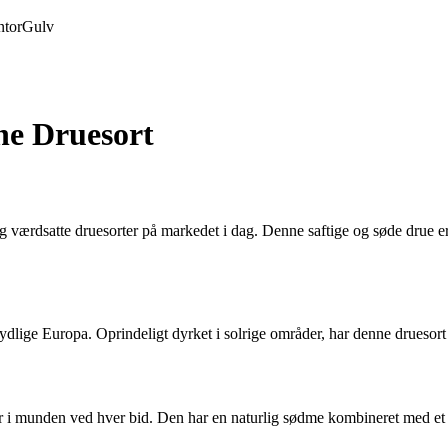
tor
Gulv
e Druesort
værdsatte druesorter på markedet i dag. Denne saftige og søde drue er 
sydlige Europa. Oprindeligt dyrket i solrige områder, har denne druesort
er i munden ved hver bid. Den har en naturlig sødme kombineret med et s