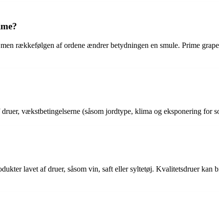
rime?
et, men rækkefølgen af ordene ændrer betydningen en smule. Prime grape
af druer, vækstbetingelserne (såsom jordtype, klima og eksponering for s
odukter lavet af druer, såsom vin, saft eller syltetøj. Kvalitetsdruer ka