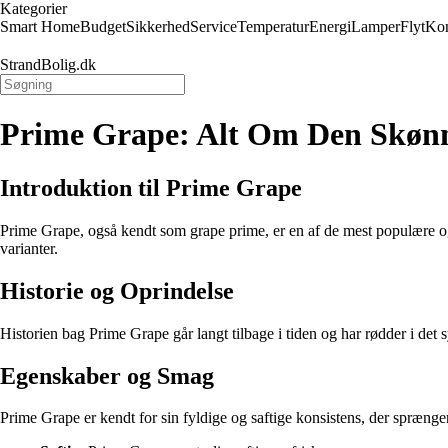
Kategorier
Smart Home
Budget
Sikkerhed
Service
Temperatur
Energi
Lamper
Flyt
Kon
StrandBolig.dk
Prime Grape: Alt Om Den Skønn
Introduktion til Prime Grape
Prime Grape, også kendt som grape prime, er en af de mest populære og 
varianter.
Historie og Oprindelse
Historien bag Prime Grape går langt tilbage i tiden og har rødder i det 
Egenskaber og Smag
Prime Grape er kendt for sin fyldige og saftige konsistens, der spræng