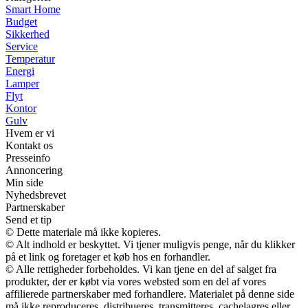
Smart Home
Budget
Sikkerhed
Service
Temperatur
Energi
Lamper
Flyt
Kontor
Gulv
Hvem er vi
Kontakt os
Presseinfo
Annoncering
Min side
Nyhedsbrevet
Partnerskaber
Send et tip
© Dette materiale må ikke kopieres.
© Alt indhold er beskyttet. Vi tjener muligvis penge, når du klikker
på et link og foretager et køb hos en forhandler.
© Alle rettigheder forbeholdes. Vi kan tjene en del af salget fra
produkter, der er købt via vores websted som en del af vores
affilierede partnerskaber med forhandlere. Materialet på denne side
må ikke reproduceres, distribueres, transmitteres, cachelagres eller