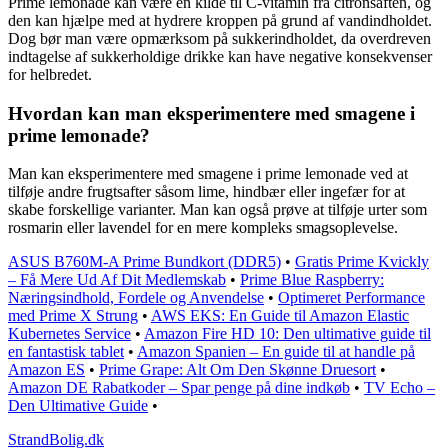
Prime lemonade kan være en kilde til C-vitamin fra citronsaften, og
den kan hjælpe med at hydrere kroppen på grund af vandindholdet.
Dog bør man være opmærksom på sukkerindholdet, da overdreven
indtagelse af sukkerholdige drikke kan have negative konsekvenser
for helbredet.
Hvordan kan man eksperimentere med smagene i
prime lemonade?
Man kan eksperimentere med smagene i prime lemonade ved at
tilføje andre frugtsafter såsom lime, hindbær eller ingefær for at
skabe forskellige varianter. Man kan også prøve at tilføje urter som
rosmarin eller lavendel for en mere kompleks smagsoplevelse.
ASUS B760M-A Prime Bundkort (DDR5)
•
Gratis Prime Kvickly
– Få Mere Ud Af Dit Medlemskab
•
Prime Blue Raspberry:
Næringsindhold, Fordele og Anvendelse
•
Optimeret Performance
med Prime X Strung
•
AWS EKS: En Guide til Amazon Elastic
Kubernetes Service
•
Amazon Fire HD 10: Den ultimative guide til
en fantastisk tablet
•
Amazon Spanien – En guide til at handle på
Amazon ES
•
Prime Grape: Alt Om Den Skønne Druesort
•
Amazon DE Rabatkoder – Spar penge på dine indkøb
•
TV Echo –
Den Ultimative Guide
•
StrandBolig.dk