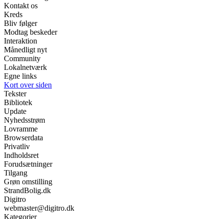
Kontakt os
Kreds
Bliv følger
Modtag beskeder
Interaktion
Månedligt nyt
Community
Lokalnetværk
Egne links
Kort over siden
Tekster
Bibliotek
Update
Nyhedsstrøm
Lovramme
Browserdata
Privatliv
Indholdsret
Forudsætninger
Tilgang
Grøn omstilling
StrandBolig.dk
Digitro
webmaster@digitro.dk
Kategorier