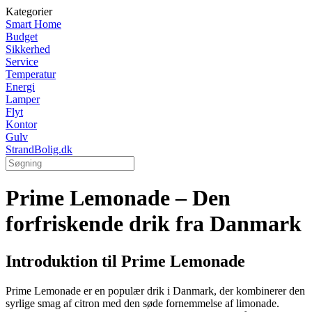
Kategorier
Smart Home
Budget
Sikkerhed
Service
Temperatur
Energi
Lamper
Flyt
Kontor
Gulv
StrandBolig.dk
Prime Lemonade – Den
forfriskende drik fra Danmark
Introduktion til Prime Lemonade
Prime Lemonade er en populær drik i Danmark, der kombinerer den
syrlige smag af citron med den søde fornemmelse af limonade.