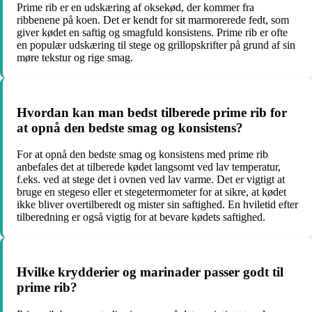
Prime rib er en udskæring af oksekød, der kommer fra
ribbenene på koen. Det er kendt for sit marmorerede fedt, som
giver kødet en saftig og smagfuld konsistens. Prime rib er ofte
en populær udskæring til stege og grillopskrifter på grund af sin
møre tekstur og rige smag.
Hvordan kan man bedst tilberede prime rib for
at opnå den bedste smag og konsistens?
For at opnå den bedste smag og konsistens med prime rib
anbefales det at tilberede kødet langsomt ved lav temperatur,
f.eks. ved at stege det i ovnen ved lav varme. Det er vigtigt at
bruge en stegeso eller et stegetermometer for at sikre, at kødet
ikke bliver overtilberedt og mister sin saftighed. En hviletid efter
tilberedning er også vigtig for at bevare kødets saftighed.
Hvilke krydderier og marinader passer godt til
prime rib?