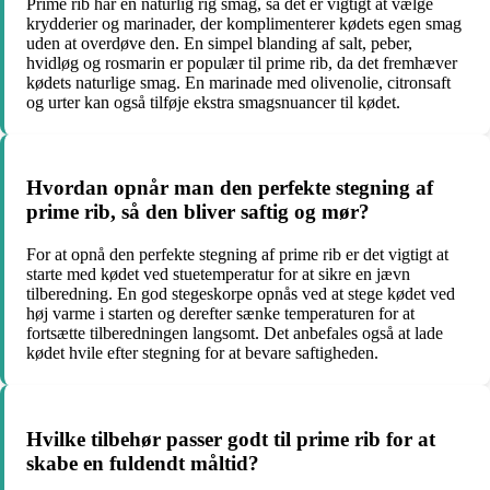
Prime rib har en naturlig rig smag, så det er vigtigt at vælge
krydderier og marinader, der komplimenterer kødets egen smag
uden at overdøve den. En simpel blanding af salt, peber,
hvidløg og rosmarin er populær til prime rib, da det fremhæver
kødets naturlige smag. En marinade med olivenolie, citronsaft
og urter kan også tilføje ekstra smagsnuancer til kødet.
Hvordan opnår man den perfekte stegning af
prime rib, så den bliver saftig og mør?
For at opnå den perfekte stegning af prime rib er det vigtigt at
starte med kødet ved stuetemperatur for at sikre en jævn
tilberedning. En god stegeskorpe opnås ved at stege kødet ved
høj varme i starten og derefter sænke temperaturen for at
fortsætte tilberedningen langsomt. Det anbefales også at lade
kødet hvile efter stegning for at bevare saftigheden.
Hvilke tilbehør passer godt til prime rib for at
skabe en fuldendt måltid?