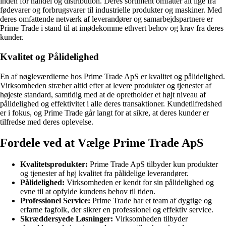
inden for handel og distribution. Deres sortiment omfatter alt lige fra
fødevarer og forbrugsvarer til industrielle produkter og maskiner. Med
deres omfattende netværk af leverandører og samarbejdspartnere er
Prime Trade i stand til at imødekomme ethvert behov og krav fra deres
kunder.
Kvalitet og Pålidelighed
En af nøgleværdierne hos Prime Trade ApS er kvalitet og pålidelighed.
Virksomheden stræber altid efter at levere produkter og tjenester af
højeste standard, samtidig med at de opretholder et højt niveau af
pålidelighed og effektivitet i alle deres transaktioner. Kundetilfredshed
er i fokus, og Prime Trade går langt for at sikre, at deres kunder er
tilfredse med deres oplevelse.
Fordele ved at Vælge Prime Trade ApS
Kvalitetsprodukter:
Prime Trade ApS tilbyder kun produkter
og tjenester af høj kvalitet fra pålidelige leverandører.
Pålidelighed:
Virksomheden er kendt for sin pålidelighed og
evne til at opfylde kundens behov til tiden.
Professionel Service:
Prime Trade har et team af dygtige og
erfarne fagfolk, der sikrer en professionel og effektiv service.
Skræddersyede Løsninger:
Virksomheden tilbyder