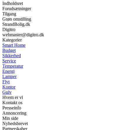
Indholdsret
Forudsætninger
Tilgang
Grøn omstilling
StrandBolig.dk
Digitro
webmaster@digitro.dk
Kategorier
Smart Home
Budget
Sikkerhed
Service
Temperatur
Energi
Lamper
Flyt
Kontor
Gulv
Hvem er vi
Kontakt os
Presseinfo
Annoncering
Min side
Nyhedsbrevet
Partnerskaber