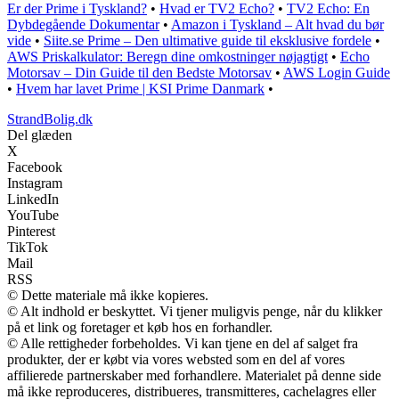
Er der Prime i Tyskland?
•
Hvad er TV2 Echo?
•
TV2 Echo: En
Dybdegående Dokumentar
•
Amazon i Tyskland – Alt hvad du bør
vide
•
Siite.se Prime – Den ultimative guide til eksklusive fordele
•
AWS Priskalkulator: Beregn dine omkostninger nøjagtigt
•
Echo
Motorsav – Din Guide til den Bedste Motorsav
•
AWS Login Guide
•
Hvem har lavet Prime | KSI Prime Danmark
•
StrandBolig.dk
Del glæden
X
Facebook
Instagram
LinkedIn
YouTube
Pinterest
TikTok
Mail
RSS
© Dette materiale må ikke kopieres.
© Alt indhold er beskyttet. Vi tjener muligvis penge, når du klikker
på et link og foretager et køb hos en forhandler.
© Alle rettigheder forbeholdes. Vi kan tjene en del af salget fra
produkter, der er købt via vores websted som en del af vores
affilierede partnerskaber med forhandlere. Materialet på denne side
må ikke reproduceres, distribueres, transmitteres, cachelagres eller