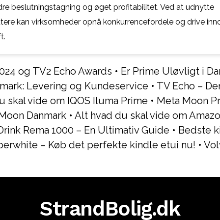
re beslutningstagning og øget profitabilitet. Ved at udnytte
re kan virksomheder opnå konkurrencefordele og drive inno
t.
2024 og TV2 Echo Awards
•
Er Prime Uløvligt i D
mark: Levering og Kundeservice
•
TV Echo – Den
du skal vide om IQOS Iluma Prime
•
Meta Moon P
 Moon Danmark
•
Alt hvad du skal vide om Amaz
Drink Rema 1000 – En Ultimativ Guide
•
Bedste ki
perwhite – Køb det perfekte kindle etui nu!
•
Vol
StrandBolig.dk