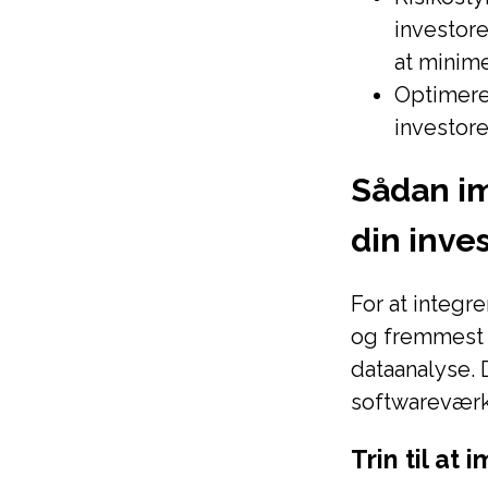
investore
at minim
Optimere
investore
Sådan im
din inve
For at integr
og fremmest 
dataanalyse. 
softwareværkt
Trin til at