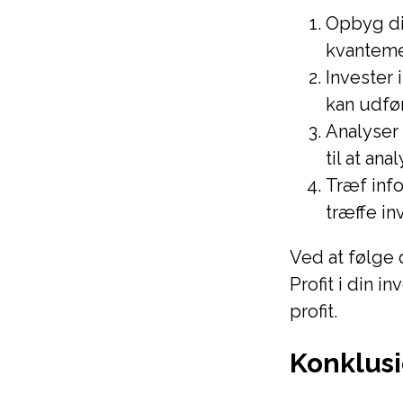
Opbyg di
kvanteme
Invester 
kan udfø
Analyser
til at an
Træf info
træffe in
Ved at følge
Profit i din 
profit.
Konklus