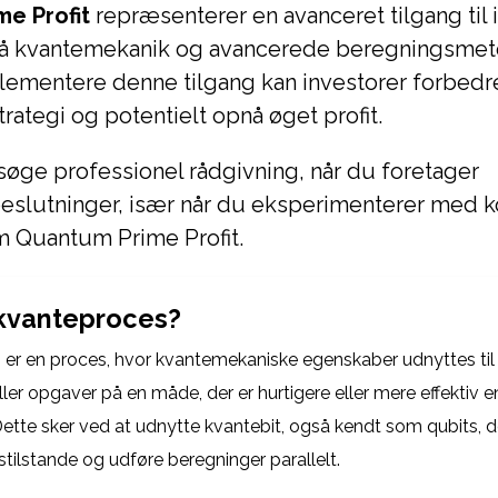
e Profit
repræsenterer en avanceret tilgang til 
å kvantemekanik og avancerede beregningsmeto
plementere denne tilgang kan investorer forbedr
trategi og potentielt opnå øget profit.
 søge professionel rådgivning, når du foretager
beslutninger, især når du eksperimenterer med
m Quantum Prime Profit.
kvanteproces?
er en proces, hvor kvantemekaniske egenskaber udnyttes til
ler opgaver på en måde, der er hurtigere eller mere effektiv e
Dette sker ved at udnytte kvantebit, også kendt som qubits, d
tilstande og udføre beregninger parallelt.