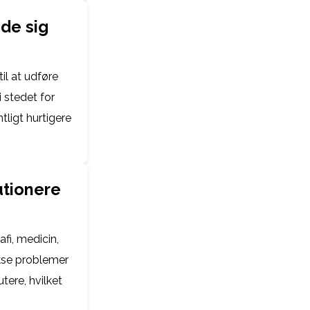
de sig
l at udføre
i stedet for
tligt hurtigere
utionere
fi, medicin,
ekse problemer
tere, hvilket