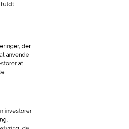
sfuldt
teringer, der
 at anvende
storer at
le
n investorer
ng.
styring, da