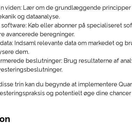
n viden: Lær om de grundlæggende principper
kanik og dataanalyse.
i software: Køb eller abonner på specialiseret so
re avancerede beregninger.
 data: Indsaml relevante data om markedet og b
alysere dem.
rmerede beslutninger: Brug resultaterne af analy
vesteringsbeslutninger.
 disse trin kan du begynde at implementere Qu
investeringspraksis og potentielt øge dine chancer
ion