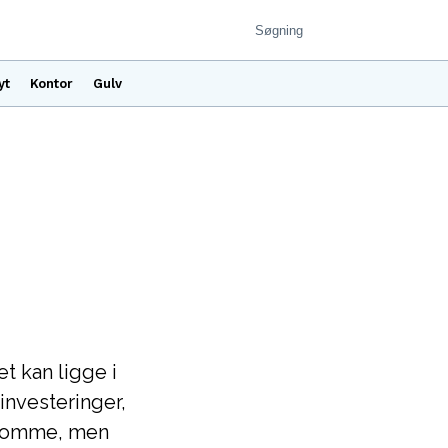
yt
Kontor
Gulv
t kan ligge i
investeringer,
endomme, men