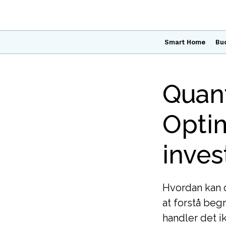
Smart Home
Bu
Quant
Opti
inves
Hvordan kan d
at forstå be
handler det i