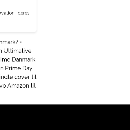
vation i deres
anmark?
•
 Ultimative
rime Danmark
on Prime Day
ndle cover til
vo Amazon til