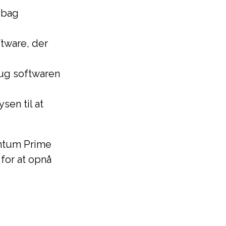
 bag
ftware, der
rug softwaren
sen til at
antum Prime
 for at opnå