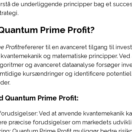
orstå de underliggende principper bag et succe
rategi.
Quantum Prime Profit?
 Profit
refererer til en avanceret tilgang til inves
å kvantemekanik og matematiske principper. Ved
oritmer og avanceret dataanalyse forsøger inve
mtidige kursændringer og identificere potentiel
der.
d Quantum Prime Profit:
forudsigelser: Ved at anvende kvantemekanik ka
re præcise forudsigelser om markedets udvikli
ring: Quantum Prime Profit muliggør bedre risiko