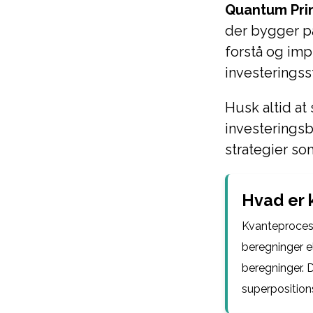
Quantum Prim
der bygger p
forstå og im
investeringss
Husk altid at
investerings
strategier so
Hvad er 
Kvanteproces 
beregninger el
beregninger. 
superpositions