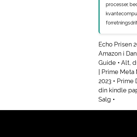
processer, bed
kvantecompute
forretningsdrif
Echo Prisen 
Amazon i Dan
Guide
•
Alt, 
| Prime Meta
2023
•
Prime 
din kindle pa
Salg
•