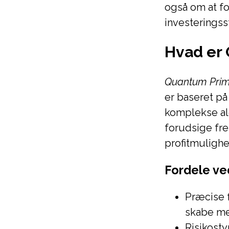
også om at f
investeringsst
Hvad er 
Quantum Prime
er baseret p
komplekse alg
forudsige fre
profitmulighe
Fordele ve
Præcise 
skabe me
Risikosty