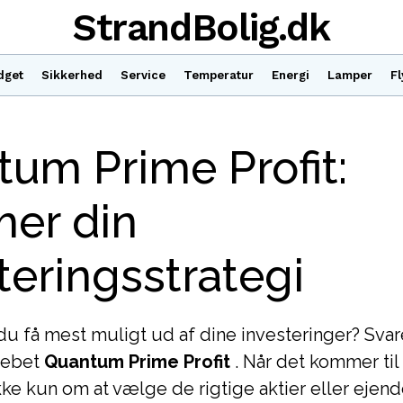
StrandBolig.dk
dget
Sikkerhed
Service
Temperatur
Energi
Lamper
Fl
um Prime Profit:
mer din
teringsstrategi
u få mest muligt ud af dine investeringer? Svare
grebet
Quantum Prime Profit
. Når det kommer til 
kke kun om at vælge de rigtige aktier eller ej