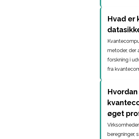
Hvad er k
datasikk
Kvantecompute
metoder, der a
forskning i ud
fra kvantecom
Hvordan 
kvanteco
øget prof
Virksomheder
beregninger, s