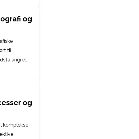
tografi og
afiske
rt til
modstå angreb
cesser og
il komplekse
ektive