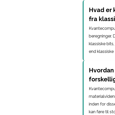
Hvad er 
fra klas
Kvantecompute
beregninger. D
klassiske bits
end klassiske
Hvordan 
forskell
Kvantecompute
materialviden
inden for dis
kan føre til s