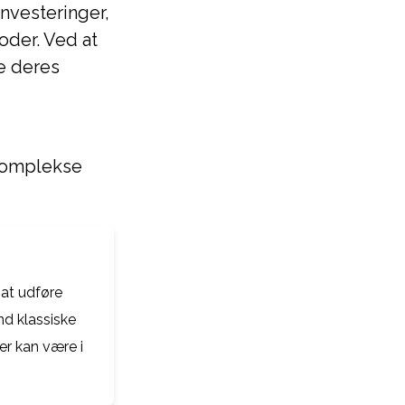
investeringer,
der. Ved at
e deres
 komplekse
 at udføre
nd klassiske
er kan være i