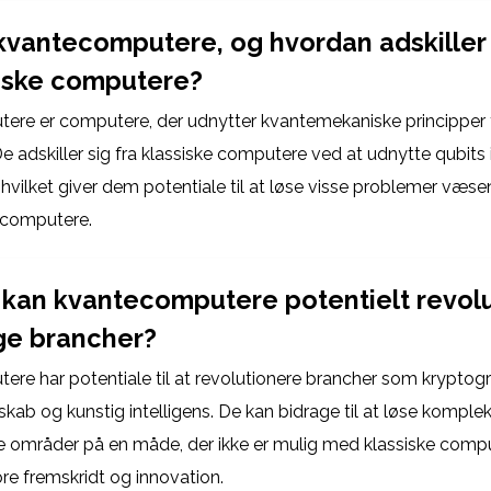
kvantecomputere, og hvordan adskiller 
siske computere?
re er computere, der udnytter kvantemekaniske principper ti
e adskiller sig fra klassiske computere ved at udnytte qubits 
, hvilket giver dem potentiale til at løse visse problemer væsen
 computere.
kan kvantecomputere potentielt revol
ige brancher?
re har potentiale til at revolutionere brancher som kryptogra
skab og kunstig intelligens. De kan bidrage til at løse kompl
se områder på en måde, der ikke er mulig med klassiske compu
tore fremskridt og innovation.