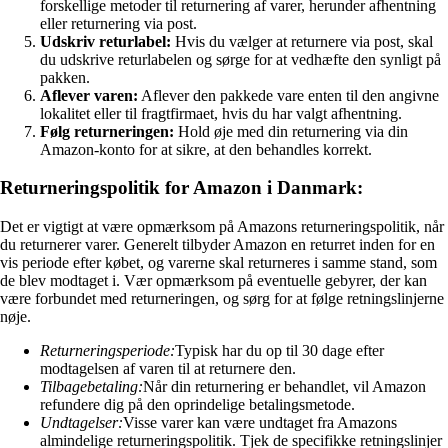
forskellige metoder til returnering af varer, herunder afhentning
eller returnering via post.
Udskriv returlabel:
Hvis du vælger at returnere via post, skal
du udskrive returlabelen og sørge for at vedhæfte den synligt på
pakken.
Aflever varen:
Aflever den pakkede vare enten til den angivne
lokalitet eller til fragtfirmaet, hvis du har valgt afhentning.
Følg returneringen:
Hold øje med din returnering via din
Amazon-konto for at sikre, at den behandles korrekt.
Returneringspolitik for Amazon i Danmark:
Det er vigtigt at være opmærksom på Amazons returneringspolitik, når
du returnerer varer. Generelt tilbyder Amazon en returret inden for en
vis periode efter købet, og varerne skal returneres i samme stand, som
de blev modtaget i. Vær opmærksom på eventuelle gebyrer, der kan
være forbundet med returneringen, og sørg for at følge retningslinjerne
nøje.
Returneringsperiode:
Typisk har du op til 30 dage efter
modtagelsen af varen til at returnere den.
Tilbagebetaling:
Når din returnering er behandlet, vil Amazon
refundere dig på den oprindelige betalingsmetode.
Undtagelser:
Visse varer kan være undtaget fra Amazons
almindelige returneringspolitik. Tjek de specifikke retningslinjer