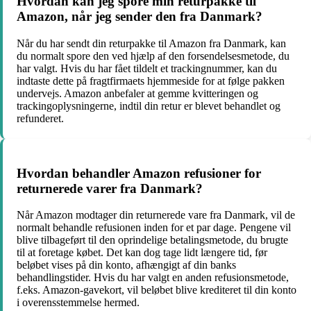
Hvordan kan jeg spore min returpakke til
Amazon, når jeg sender den fra Danmark?
Når du har sendt din returpakke til Amazon fra Danmark, kan
du normalt spore den ved hjælp af den forsendelsesmetode, du
har valgt. Hvis du har fået tildelt et trackingnummer, kan du
indtaste dette på fragtfirmaets hjemmeside for at følge pakken
undervejs. Amazon anbefaler at gemme kvitteringen og
trackingoplysningerne, indtil din retur er blevet behandlet og
refunderet.
Hvordan behandler Amazon refusioner for
returnerede varer fra Danmark?
Når Amazon modtager din returnerede vare fra Danmark, vil de
normalt behandle refusionen inden for et par dage. Pengene vil
blive tilbageført til den oprindelige betalingsmetode, du brugte
til at foretage købet. Det kan dog tage lidt længere tid, før
beløbet vises på din konto, afhængigt af din banks
behandlingstider. Hvis du har valgt en anden refusionsmetode,
f.eks. Amazon-gavekort, vil beløbet blive krediteret til din konto
i overensstemmelse hermed.