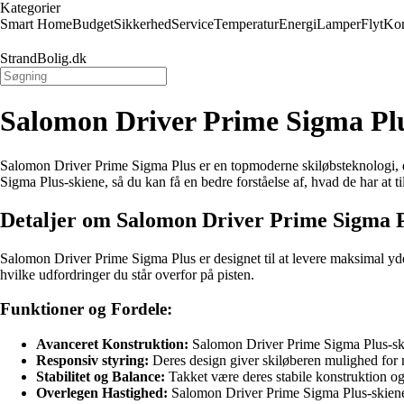
Kategorier
Smart Home
Budget
Sikkerhed
Service
Temperatur
Energi
Lamper
Flyt
Kon
StrandBolig.dk
Salomon Driver Prime Sigma Plu
Salomon Driver Prime Sigma Plus er en topmoderne skiløbsteknologi, d
Sigma Plus-skiene, så du kan få en bedre forståelse af, hvad de har at ti
Detaljer om Salomon Driver Prime Sigma 
Salomon Driver Prime Sigma Plus er designet til at levere maksimal ydee
hvilke udfordringer du står overfor på pisten.
Funktioner og Fordele:
Avanceret Konstruktion:
Salomon Driver Prime Sigma Plus-skie
Responsiv styring:
Deres design giver skiløberen mulighed for nø
Stabilitet og Balance:
Takket være deres stabile konstruktion og 
Overlegen Hastighed:
Salomon Driver Prime Sigma Plus-skiene er