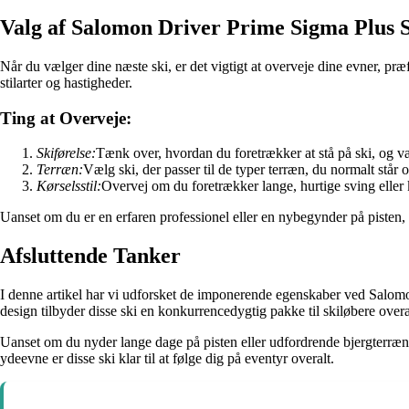
Valg af Salomon Driver Prime Sigma Plus 
Når du vælger dine næste ski, er det vigtigt at overveje dine evner, præ
stilarter og hastigheder.
Ting at Overveje:
Skiførelse:
Tænk over, hvordan du foretrækker at stå på ski, og væ
Terræn:
Vælg ski, der passer til de typer terræn, du normalt står ov
Kørselsstil:
Overvej om du foretrækker lange, hurtige sving eller ko
Uanset om du er en erfaren professionel eller en nybegynder på pisten, 
Afsluttende Tanker
I denne artikel har vi udforsket de imponerende egenskaber ved Salomo
design tilbyder disse ski en konkurrencedygtig pakke til skiløbere overa
Uanset om du nyder lange dage på pisten eller udfordrende bjergterræn
ydeevne er disse ski klar til at følge dig på eventyr overalt.