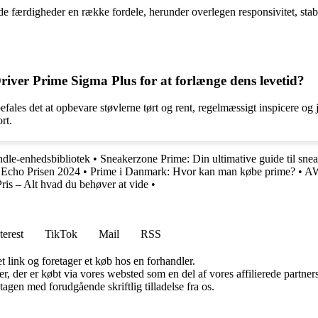
ærdigheder en række fordele, herunder overlegen responsivitet, stabilit
ver Prime Sigma Plus for at forlænge dens levetid?
les det at opbevare støvlerne tørt og rent, regelmæssigt inspicere og j
rt.
indle-enhedsbibliotek
•
Sneakerzone Prime: Din ultimative guide til sne
Echo Prisen 2024
•
Prime i Danmark: Hvor kan man købe prime?
•
AW
ris – Alt hvad du behøver at vide
•
terest
TikTok
Mail
RSS
t link og foretager et køb hos en forhandler.
ter, der er købt via vores websted som en del af vores affilierede partn
tagen med forudgående skriftlig tilladelse fra os.