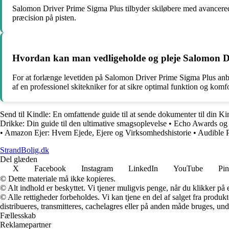
Salomon Driver Prime Sigma Plus tilbyder skiløbere med avancerede f
præcision på pisten.
Hvordan kan man vedligeholde og pleje Salomon Dri
For at forlænge levetiden på Salomon Driver Prime Sigma Plus anbefa
af en professionel skitekniker for at sikre optimal funktion og komfo
Send til Kindle: En omfattende guide til at sende dokumenter til din K
Drikke: Din guide til den ultimative smagsoplevelse
•
Echo Awards og 
•
Amazon Ejer: Hvem Ejede, Ejere og Virksomhedshistorie
•
Audible P
StrandBolig.dk
Del glæden
X
Facebook
Instagram
LinkedIn
YouTube
Pin
© Dette materiale må ikke kopieres.
© Alt indhold er beskyttet. Vi tjener muligvis penge, når du klikker på e
© Alle rettigheder forbeholdes. Vi kan tjene en del af salget fra produk
distribueres, transmitteres, cachelagres eller på anden måde bruges, und
Fællesskab
Reklamepartner