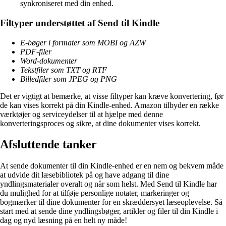
synkroniseret med din enhed.
Filtyper understøttet af Send til Kindle
E-bøger i formater som MOBI og AZW
PDF-filer
Word-dokumenter
Tekstfiler som TXT og RTF
Billedfiler som JPEG og PNG
Det er vigtigt at bemærke, at visse filtyper kan kræve konvertering, før
de kan vises korrekt på din Kindle-enhed. Amazon tilbyder en række
værktøjer og serviceydelser til at hjælpe med denne
konverteringsproces og sikre, at dine dokumenter vises korrekt.
Afsluttende tanker
At sende dokumenter til din Kindle-enhed er en nem og bekvem måde
at udvide dit læsebibliotek på og have adgang til dine
yndlingsmaterialer overalt og når som helst. Med Send til Kindle har
du mulighed for at tilføje personlige notater, markeringer og
bogmærker til dine dokumenter for en skræddersyet læseoplevelse. Så
start med at sende dine yndlingsbøger, artikler og filer til din Kindle i
dag og nyd læsning på en helt ny måde!