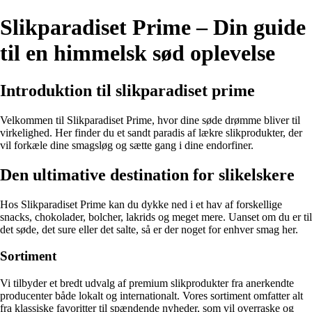
Slikparadiset Prime – Din guide
til en himmelsk sød oplevelse
Introduktion til slikparadiset prime
Velkommen til Slikparadiset Prime, hvor dine søde drømme bliver til
virkelighed. Her finder du et sandt paradis af lækre slikprodukter, der
vil forkæle dine smagsløg og sætte gang i dine endorfiner.
Den ultimative destination for slikelskere
Hos Slikparadiset Prime kan du dykke ned i et hav af forskellige
snacks, chokolader, bolcher, lakrids og meget mere. Uanset om du er til
det søde, det sure eller det salte, så er der noget for enhver smag her.
Sortiment
Vi tilbyder et bredt udvalg af premium slikprodukter fra anerkendte
producenter både lokalt og internationalt. Vores sortiment omfatter alt
fra klassiske favoritter til spændende nyheder, som vil overraske og