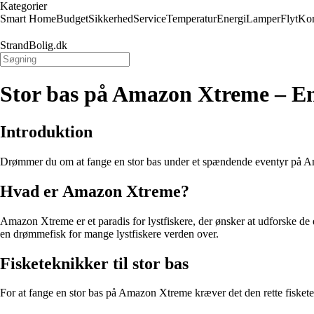
Kategorier
Smart Home
Budget
Sikkerhed
Service
Temperatur
Energi
Lamper
Flyt
Kon
StrandBolig.dk
Stor bas på Amazon Xtreme – E
Introduktion
Drømmer du om at fange en stor bas under et spændende eventyr på Ama
Hvad er Amazon Xtreme?
Amazon Xtreme er et paradis for lystfiskere, der ønsker at udforske de
en drømmefisk for mange lystfiskere verden over.
Fisketeknikker til stor bas
For at fange en stor bas på Amazon Xtreme kræver det den rette fisketekn