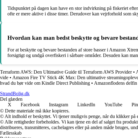
Tidspunktet på dagen kan have en stor indvirkning på fiskeriet efte
ofte er mere aktive i disse timer. Derudover kan vejrforhold som 
Hvordan kan man bedst beskytte og bevare bestand
For at beskytte og bevare bestanden af store basser i Amazon Xtreme e
forsigtigt og undgå overfiskeri i sårbare områder. Desuden kan man bi
Terraform AWS: Den Ultimative Guide til Terraform AWS Provider
•
A
vide
•
Amazon Fire TV Stick 4K Max: Den ultimative streamingopleve
hvad du bør vide om Kindle Direct Publishing
•
Amazonflodens delfin
StrandBolig.dk
Del glæden
X
Facebook
Instagram
LinkedIn
YouTube
Pin
© Dette materiale må ikke kopieres.
© Alt indhold er beskyttet. Vi tjener muligvis penge, når du klikker på e
© Alle rettigheder forbeholdes. Vi kan tjene en del af salget fra produk
distribueres, transmitteres, cachelagres eller på anden måde bruges, und
Fællesskab