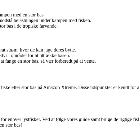
kampen med en stor bas.
t modstå belastningen under kampen med fisken.
or bas i de tropiske farvande.
rat strøm, hvor de kan jage deres bytte.
dyr i området for at tiltrække basen.
t fange en stor bas, så vær forberedt på at vente.
 fiske efter stor bas på Amazon Xtreme. Disse tidspunkter er kendt for a
 enhver lystfisker. Ved at følge vores guide samt bruge de rigtige fisk
n stor bas!