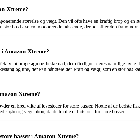
zon Xtreme?
nerende størrelse og vægt. Den vil ofte have en kraftig krop og en sto
en stor bas have en imponerende udseende, der adskiller den fra mindre 
ser i Amazon Xtreme?
ektivt at bruge agn og lokkemad, der efterligner deres naturlige bytte. 
fiskestang og line, der kan håndtere den kraft og vægt, som en stor bas
i Amazon Xtreme?
der en bred vifte af levesteder for store basser. Nogle af de bedste fisk
 strøm og vegetation, da dette ofte er hotspots for store basser.
r store basser i Amazon Xtreme?