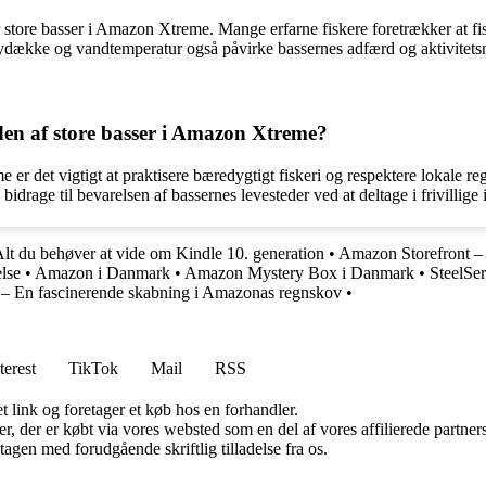
r store basser i Amazon Xtreme. Mange erfarne fiskere foretrækker at fi
skydække og vandtemperatur også påvirke bassernes adfærd og aktivitets
en af store basser i Amazon Xtreme?
r det vigtigt at praktisere bæredygtigt fiskeri og respektere lokale regl
drage til bevarelsen af bassernes levesteder ved at deltage i frivillige 
lt du behøver at vide om Kindle 10. generation
•
Amazon Storefront – 
lse
•
Amazon i Danmark
•
Amazon Mystery Box i Danmark
•
SteelSe
 – En fascinerende skabning i Amazonas regnskov
•
terest
TikTok
Mail
RSS
t link og foretager et køb hos en forhandler.
ter, der er købt via vores websted som en del af vores affilierede partn
tagen med forudgående skriftlig tilladelse fra os.