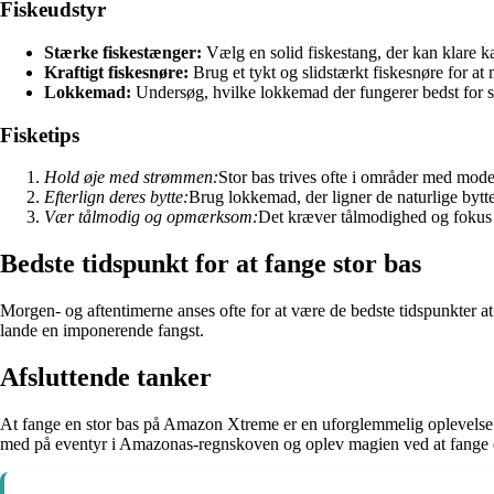
Fiskeudstyr
Stærke fiskestænger:
Vælg en solid fiskestang, der kan klare 
Kraftigt fiskesnøre:
Brug et tykt og slidstærkt fiskesnøre for a
Lokkemad:
Undersøg, hvilke lokkemad der fungerer bedst for st
Fisketips
Hold øje med strømmen:
Stor bas trives ofte i områder med mode
Efterlign deres bytte:
Brug lokkemad, der ligner de naturlige bytte
Vær tålmodig og opmærksom:
Det kræver tålmodighed og fokus a
Bedste tidspunkt for at fange stor bas
Morgen- og aftentimerne anses ofte for at være de bedste tidspunkter at
lande en imponerende fangst.
Afsluttende tanker
At fange en stor bas på Amazon Xtreme er en uforglemmelig oplevelse for
med på eventyr i Amazonas-regnskoven og oplev magien ved at fange e