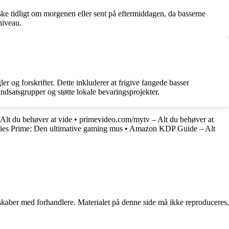
ske tidligt om morgenen eller sent på eftermiddagen, da basserne
niveau.
er og forskrifter. Dette inkluderer at frigive fangede basser
indsatsgrupper og støtte lokale bevaringsprojekter.
Alt du behøver at vide
•
primevideo.com/mytv – Alt du behøver at
ries Prime: Den ultimative gaming mus
•
Amazon KDP Guide – Alt
erskaber med forhandlere. Materialet på denne side må ikke reproduceres,