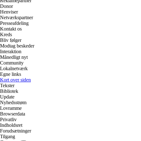
Reklamepartner
Donor
Henviser
Netværkspartner
Presseafdeling
Kontakt os
Kreds
Bliv følger
Modtag beskeder
Interaktion
Månedligt nyt
Community
Lokalnetværk
Egne links
Kort over siden
Tekster
Bibliotek
Update
Nyhedsstrøm
Lovramme
Browserdata
Privatliv
Indholdsret
Forudsætninger
Tilgang