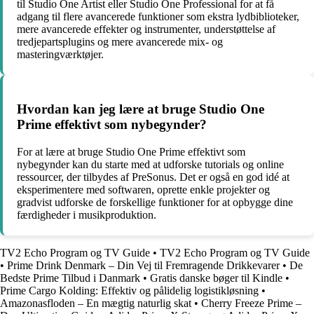
til Studio One Artist eller Studio One Professional for at få
adgang til flere avancerede funktioner som ekstra lydbiblioteker,
mere avancerede effekter og instrumenter, understøttelse af
tredjepartsplugins og mere avancerede mix- og
masteringværktøjer.
Hvordan kan jeg lære at bruge Studio One
Prime effektivt som nybegynder?
For at lære at bruge Studio One Prime effektivt som
nybegynder kan du starte med at udforske tutorials og online
ressourcer, der tilbydes af PreSonus. Det er også en god idé at
eksperimentere med softwaren, oprette enkle projekter og
gradvist udforske de forskellige funktioner for at opbygge dine
færdigheder i musikproduktion.
TV2 Echo Program og TV Guide
•
TV2 Echo Program og TV Guide
•
Prime Drink Denmark – Din Vej til Fremragende Drikkevarer
•
De
Bedste Prime Tilbud i Danmark
•
Gratis danske bøger til Kindle
•
Prime Cargo Kolding: Effektiv og pålidelig logistikløsning
•
Amazonasfloden – En mægtig naturlig skat
•
Cherry Freeze Prime –