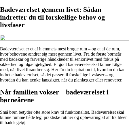
Badeværelset gennem livet: Sådan
indretter du til forskellige behov og
livsfaser
Badeværelset er et af hjemmets mest brugte rum – og et af de rum,
hvor behovene ændrer sig mest gennem livet. Fra de første børneår
med badekar og farverige håndklæder til seniorlivet med fokus på
sikkerhed og tilgængelighed. Et godt badeværelse skal kunne følge
med, når livet forandrer sig. Her får du inspiration til, hvordan du kan
indrette badeværelset, så det passer til forskellige livsfaser – og
hvordan du kan tænke langsigtet, når du planlægger eller renoverer.
Når familien vokser – badeværelset i
børneårene
Små børn betyder ofte store krav til funktionalitet. Badeværelset skal
kunne rumme både leg, praktiske rutiner og opbevaring af alt fra bleer
til badelegetøj.