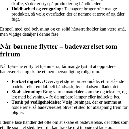
skuffe, så der er styr på produkter og håndklæder.
Holdbarhed og rengøring:
Teenagere bruger ofte mange
produkter, så vælg overflader, der er nemme at tørre af og tåler
fugt.
Et spejl med god belysning og en solid hårtørrerholder kan være små,
men vigtige detaljer i denne fase.
Når børnene flytter – badeværelset som
frirum
Når børnene er flyttet hjemmefra, får mange lyst til at opgradere
badeværelset og skabe et mere personligt og roligt rum.
Forkæl dig selv:
Overvej et større bruseområde, et fritstående
badekar eller en dobbelt håndvask, hvis pladsen tillader det.
Skab stemning:
Brug varme materialer som træ og tekstiler, og
leg med belysning – fx dæmpbare lamper eller indirekte lys.
Tænk på vedligeholdelse:
Vælg løsninger, der er nemme at
holde rene, så badeværelset bliver et sted for afslapning frem for
pligter.
I denne fase handler det ofte om at skabe et badeværelse, der føles som
et lille spa – et sted, hvor du kan trække dig tilbage og lade op.