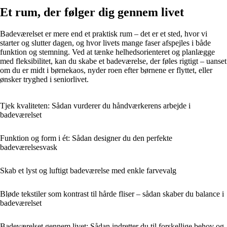
Et rum, der følger dig gennem livet
Badeværelset er mere end et praktisk rum – det er et sted, hvor vi
starter og slutter dagen, og hvor livets mange faser afspejles i både
funktion og stemning. Ved at tænke helhedsorienteret og planlægge
med fleksibilitet, kan du skabe et badeværelse, der føles rigtigt – uanset
om du er midt i børnekaos, nyder roen efter børnene er flyttet, eller
ønsker tryghed i seniorlivet.
Tjek kvaliteten: Sådan vurderer du håndværkerens arbejde i
badeværelset
Funktion og form i ét: Sådan designer du den perfekte
badeværelsesvask
Skab et lyst og luftigt badeværelse med enkle farvevalg
Bløde tekstiler som kontrast til hårde fliser – sådan skaber du balance i
badeværelset
Badeværelset gennem livet: Sådan indretter du til forskellige behov og