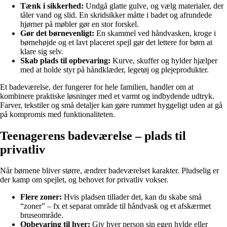
Tænk i sikkerhed:
Undgå glatte gulve, og vælg materialer, der
tåler vand og slid. En skridsikker måtte i badet og afrundede
hjørner på møbler gør en stor forskel.
Gør det børnevenligt:
En skammel ved håndvasken, kroge i
børnehøjde og et lavt placeret spejl gør det lettere for børn at
klare sig selv.
Skab plads til opbevaring:
Kurve, skuffer og hylder hjælper
med at holde styr på håndklæder, legetøj og plejeprodukter.
Et badeværelse, der fungerer for hele familien, handler om at
kombinere praktiske løsninger med et varmt og indbydende udtryk.
Farver, tekstiler og små detaljer kan gøre rummet hyggeligt uden at gå
på kompromis med funktionaliteten.
Teenagerens badeværelse – plads til
privatliv
Når børnene bliver større, ændrer badeværelset karakter. Pludselig er
der kamp om spejlet, og behovet for privatliv vokser.
Flere zoner:
Hvis pladsen tillader det, kan du skabe små
“zoner” – fx et separat område til håndvask og et afskærmet
bruseområde.
Opbevaring til hver:
Giv hver person sin egen hylde eller