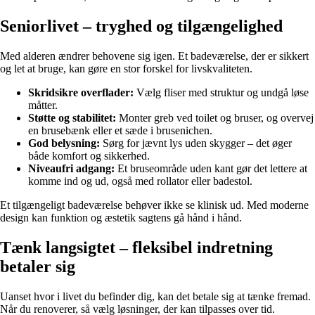
Seniorlivet – tryghed og tilgængelighed
Med alderen ændrer behovene sig igen. Et badeværelse, der er sikkert
og let at bruge, kan gøre en stor forskel for livskvaliteten.
Skridsikre overflader:
Vælg fliser med struktur og undgå løse
måtter.
Støtte og stabilitet:
Monter greb ved toilet og bruser, og overvej
en brusebænk eller et sæde i brusenichen.
God belysning:
Sørg for jævnt lys uden skygger – det øger
både komfort og sikkerhed.
Niveaufri adgang:
Et bruseområde uden kant gør det lettere at
komme ind og ud, også med rollator eller badestol.
Et tilgængeligt badeværelse behøver ikke se klinisk ud. Med moderne
design kan funktion og æstetik sagtens gå hånd i hånd.
Tænk langsigtet – fleksibel indretning
betaler sig
Uanset hvor i livet du befinder dig, kan det betale sig at tænke fremad.
Når du renoverer, så vælg løsninger, der kan tilpasses over tid.