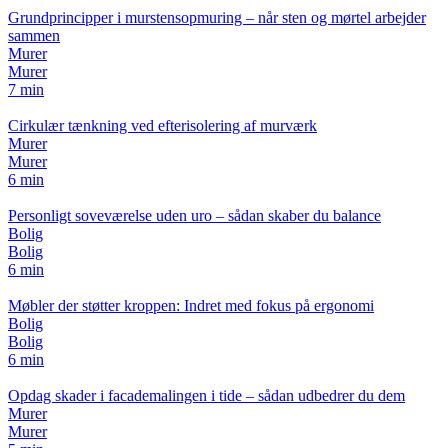
Grundprincipper i murstensopmuring – når sten og mørtel arbejder
sammen
Murer
Murer
7 min
Cirkulær tænkning ved efterisolering af murværk
Murer
Murer
6 min
Personligt soveværelse uden uro – sådan skaber du balance
Bolig
Bolig
6 min
Møbler der støtter kroppen: Indret med fokus på ergonomi
Bolig
Bolig
6 min
Opdag skader i facademalingen i tide – sådan udbedrer du dem
Murer
Murer