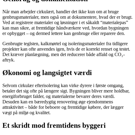
Når man arbejder cirkulært, handler det ikke kun om at bruge
genbrugsmaterialer, men også om at dokumentere, hvad der er brugt.
Ved at registrere materialer og løsninger i et såkaldt “materialepas”
kan man sikre, at fremtidige håndværkere ved, hvordan bygningen
er opbygget – og dermed lettere kan genbruge eller reparere den.
Genbrugte teglsten, kalkmørtel og isoleringsmaterialer fra tidligere
projekter kan ofte anvendes igen, hvis de er korrekt renset og testet.
Det kræver planlægning, men det reducerer både affald og CO₂-
aftryk.
Økonomi og langsigtet værdi
Selvom cirkulær efterisolering kan virke dyrere i første omgang,
betaler det sig ofte på længere sigt. Bygningen bliver mere holdbar,
energiforbruget falder, og materialerne bevarer deres værdi.
Desuden kan en bæredygtig renovering øge ejendommens
attraktivitet – både for beboere og fremtidige købere, der lægger
vægt på miljø og kvalitet.
Et skridt mod fremtidens byggeri