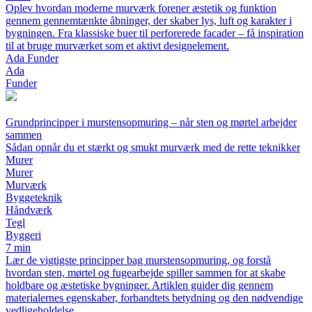
Oplev hvordan moderne murværk forener æstetik og funktion
gennem gennemtænkte åbninger, der skaber lys, luft og karakter i
bygningen. Fra klassiske buer til perforerede facader – få inspiration
til at bruge murværket som et aktivt designelement.
Ada Funder
Ada
Funder
Grundprincipper i murstensopmuring – når sten og mørtel arbejder
sammen
Sådan opnår du et stærkt og smukt murværk med de rette teknikker
Murer
Murer
Murværk
Byggeteknik
Håndværk
Tegl
Byggeri
7 min
Lær de vigtigste principper bag murstensopmuring, og forstå
hvordan sten, mørtel og fugearbejde spiller sammen for at skabe
holdbare og æstetiske bygninger. Artiklen guider dig gennem
materialernes egenskaber, forbandtets betydning og den nødvendige
vedligeholdelse.