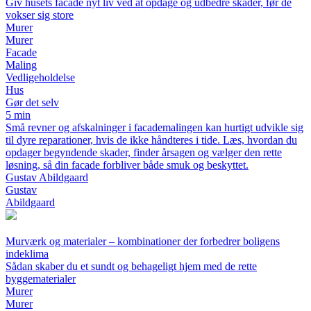
Giv husets facade nyt liv ved at opdage og udbedre skader, før de
vokser sig store
Murer
Murer
Facade
Maling
Vedligeholdelse
Hus
Gør det selv
5 min
Små revner og afskalninger i facademalingen kan hurtigt udvikle sig
til dyre reparationer, hvis de ikke håndteres i tide. Læs, hvordan du
opdager begyndende skader, finder årsagen og vælger den rette
løsning, så din facade forbliver både smuk og beskyttet.
Gustav Abildgaard
Gustav
Abildgaard
Murværk og materialer – kombinationer der forbedrer boligens
indeklima
Sådan skaber du et sundt og behageligt hjem med de rette
byggematerialer
Murer
Murer