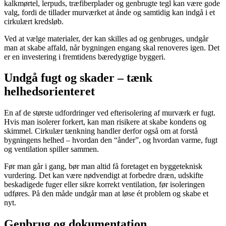
kalkmørtel, lerpuds, træfiberplader og genbrugte tegl kan være gode
valg, fordi de tillader murværket at ånde og samtidig kan indgå i et
cirkulært kredsløb.
Ved at vælge materialer, der kan skilles ad og genbruges, undgår
man at skabe affald, når bygningen engang skal renoveres igen. Det
er en investering i fremtidens bæredygtige byggeri.
Undgå fugt og skader – tænk
helhedsorienteret
En af de største udfordringer ved efterisolering af murværk er fugt.
Hvis man isolerer forkert, kan man risikere at skabe kondens og
skimmel. Cirkulær tænkning handler derfor også om at forstå
bygningens helhed – hvordan den “ånder”, og hvordan varme, fugt
og ventilation spiller sammen.
Før man går i gang, bør man altid få foretaget en byggeteknisk
vurdering. Det kan være nødvendigt at forbedre dræn, udskifte
beskadigede fuger eller sikre korrekt ventilation, før isoleringen
udføres. På den måde undgår man at løse ét problem og skabe et
nyt.
Genbrug og dokumentation