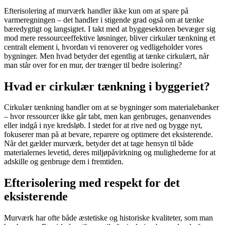
Efterisolering af murværk handler ikke kun om at spare på
varmeregningen – det handler i stigende grad også om at tænke
bæredygtigt og langsigtet. I takt med at byggesektoren bevæger sig
mod mere ressourceeffektive løsninger, bliver cirkulær tænkning et
centralt element i, hvordan vi renoverer og vedligeholder vores
bygninger. Men hvad betyder det egentlig at tænke cirkulært, når
man står over for en mur, der trænger til bedre isolering?
Hvad er cirkulær tænkning i byggeriet?
Cirkulær tænkning handler om at se bygninger som materialebanker
– hvor ressourcer ikke går tabt, men kan genbruges, genanvendes
eller indgå i nye kredsløb. I stedet for at rive ned og bygge nyt,
fokuserer man på at bevare, reparere og optimere det eksisterende.
Når det gælder murværk, betyder det at tage hensyn til både
materialernes levetid, deres miljøpåvirkning og mulighederne for at
adskille og genbruge dem i fremtiden.
Efterisolering med respekt for det
eksisterende
Murværk har ofte både æstetiske og historiske kvaliteter, som man