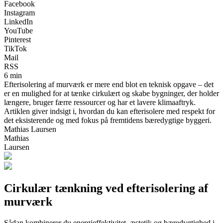
Facebook
Instagram
LinkedIn
YouTube
Pinterest
TikTok
Mail
RSS
6 min
Efterisolering af murværk er mere end blot en teknisk opgave – det
er en mulighed for at tænke cirkulært og skabe bygninger, der holder
længere, bruger færre ressourcer og har et lavere klimaaftryk.
Artiklen giver indsigt i, hvordan du kan efterisolere med respekt for
det eksisterende og med fokus på fremtidens bæredygtige byggeri.
Mathias Laursen
Mathias
Laursen
Cirkulær tænkning ved efterisolering af
murværk
Sådan kombinerer du energieffektivitet, æstetik og bæredygtighed i