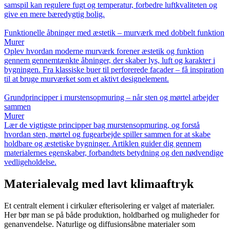
samspil kan regulere fugt og temperatur, forbedre luftkvaliteten og
give en mere bæredygtig bolig.
Funktionelle åbninger med æstetik – murværk med dobbelt funktion
Murer
Oplev hvordan moderne murværk forener æstetik og funktion
gennem gennemtænkte åbninger, der skaber lys, luft og karakter i
bygningen. Fra klassiske buer til perforerede facader – få inspiration
til at bruge murværket som et aktivt designelement.
Grundprincipper i murstensopmuring – når sten og mørtel arbejder
sammen
Murer
Lær de vigtigste principper bag murstensopmuring, og forstå
hvordan sten, mørtel og fugearbejde spiller sammen for at skabe
holdbare og æstetiske bygninger. Artiklen guider dig gennem
materialernes egenskaber, forbandtets betydning og den nødvendige
vedligeholdelse.
Materialevalg med lavt klimaaftryk
Et centralt element i cirkulær efterisolering er valget af materialer.
Her bør man se på både produktion, holdbarhed og muligheder for
genanvendelse. Naturlige og diffusionsåbne materialer som