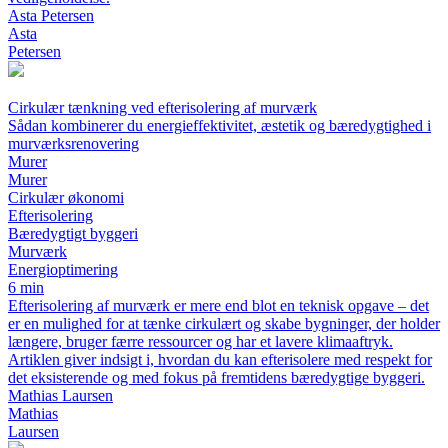
Asta Petersen
Asta
Petersen
Cirkulær tænkning ved efterisolering af murværk
Sådan kombinerer du energieffektivitet, æstetik og bæredygtighed i
murværksrenovering
Murer
Murer
Cirkulær økonomi
Efterisolering
Bæredygtigt byggeri
Murværk
Energioptimering
6 min
Efterisolering af murværk er mere end blot en teknisk opgave – det
er en mulighed for at tænke cirkulært og skabe bygninger, der holder
længere, bruger færre ressourcer og har et lavere klimaaftryk.
Artiklen giver indsigt i, hvordan du kan efterisolere med respekt for
det eksisterende og med fokus på fremtidens bæredygtige byggeri.
Mathias Laursen
Mathias
Laursen