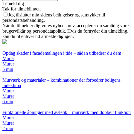
Tilmeld dig
Tak for tilmeldingen
Jeg tilslutter mig sidens betingelser og samtykker til
persondatabehandling.
Når du tilmelder dig vores nyhedsbrev, accepterer du samtidig vores
brugervilkår og persondatapolitik. Hvis du fortryder din tilmelding,
kan du til enhver tid afmelde dig igen.
Opdag skader i facademalingen i tide – sådan udbedrer du dem
Murer
Murer
5 min
Murværk og materialer – kombinationer der forbedrer boligens
indeklima
Murer
Murer
6 min
Funktionelle åbninger med æstetik – murværk med dobbelt funktion
Murer
Murer
2 min