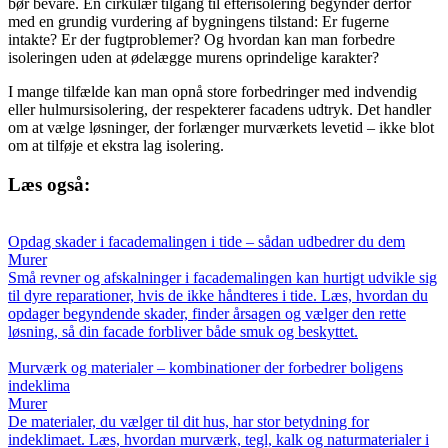
bør bevare. En cirkulær tilgang til efterisolering begynder derfor
med en grundig vurdering af bygningens tilstand: Er fugerne
intakte? Er der fugtproblemer? Og hvordan kan man forbedre
isoleringen uden at ødelægge murens oprindelige karakter?
I mange tilfælde kan man opnå store forbedringer med indvendig
eller hulmursisolering, der respekterer facadens udtryk. Det handler
om at vælge løsninger, der forlænger murværkets levetid – ikke blot
om at tilføje et ekstra lag isolering.
Læs også:
Opdag skader i facademalingen i tide – sådan udbedrer du dem
Murer
Små revner og afskalninger i facademalingen kan hurtigt udvikle sig
til dyre reparationer, hvis de ikke håndteres i tide. Læs, hvordan du
opdager begyndende skader, finder årsagen og vælger den rette
løsning, så din facade forbliver både smuk og beskyttet.
Murværk og materialer – kombinationer der forbedrer boligens
indeklima
Murer
De materialer, du vælger til dit hus, har stor betydning for
indeklimaet. Læs, hvordan murværk, tegl, kalk og naturmaterialer i