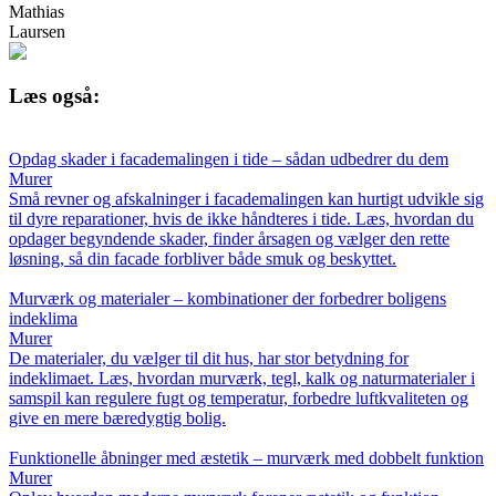
Mathias
Laursen
Læs også:
Opdag skader i facademalingen i tide – sådan udbedrer du dem
Murer
Små revner og afskalninger i facademalingen kan hurtigt udvikle sig
til dyre reparationer, hvis de ikke håndteres i tide. Læs, hvordan du
opdager begyndende skader, finder årsagen og vælger den rette
løsning, så din facade forbliver både smuk og beskyttet.
Murværk og materialer – kombinationer der forbedrer boligens
indeklima
Murer
De materialer, du vælger til dit hus, har stor betydning for
indeklimaet. Læs, hvordan murværk, tegl, kalk og naturmaterialer i
samspil kan regulere fugt og temperatur, forbedre luftkvaliteten og
give en mere bæredygtig bolig.
Funktionelle åbninger med æstetik – murværk med dobbelt funktion
Murer