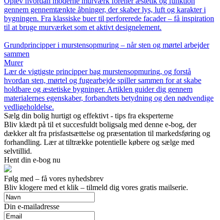
Oplev hvordan moderne murværk forener æstetik og funktion
gennem gennemtænkte åbninger, der skaber lys, luft og karakter i
bygningen. Fra klassiske buer til perforerede facader – få inspiration
til at bruge murværket som et aktivt designelement.
Grundprincipper i murstensopmuring – når sten og mørtel arbejder
sammen
Murer
Lær de vigtigste principper bag murstensopmuring, og forstå
hvordan sten, mørtel og fugearbejde spiller sammen for at skabe
holdbare og æstetiske bygninger. Artiklen guider dig gennem
materialernes egenskaber, forbandtets betydning og den nødvendige
vedligeholdelse.
Sælg din bolig hurtigt og effektivt - tips fra eksperterne
Bliv klædt på til et succesfuldt boligsalg med denne e-bog, der
dækker alt fra prisfastsættelse og præsentation til markedsføring og
forhandling. Lær at tiltrække potentielle købere og sælge med
selvtillid.
Hent din e-bog nu
Følg med – få vores nyhedsbrev
Bliv klogere med et klik – tilmeld dig vores gratis mailserie.
Din e-mailadresse