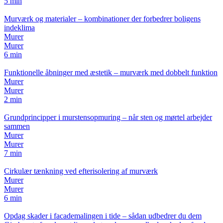
5 min
Murværk og materialer – kombinationer der forbedrer boligens
indeklima
Murer
Murer
6 min
Funktionelle åbninger med æstetik – murværk med dobbelt funktion
Murer
Murer
2 min
Grundprincipper i murstensopmuring – når sten og mørtel arbejder
sammen
Murer
Murer
7 min
Cirkulær tænkning ved efterisolering af murværk
Murer
Murer
6 min
Opdag skader i facademalingen i tide – sådan udbedrer du dem