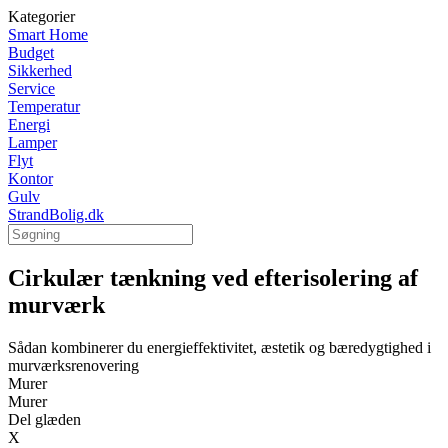
Kategorier
Smart Home
Budget
Sikkerhed
Service
Temperatur
Energi
Lamper
Flyt
Kontor
Gulv
StrandBolig.dk
Cirkulær tænkning ved efterisolering af
murværk
Sådan kombinerer du energieffektivitet, æstetik og bæredygtighed i
murværksrenovering
Murer
Murer
Del glæden
X