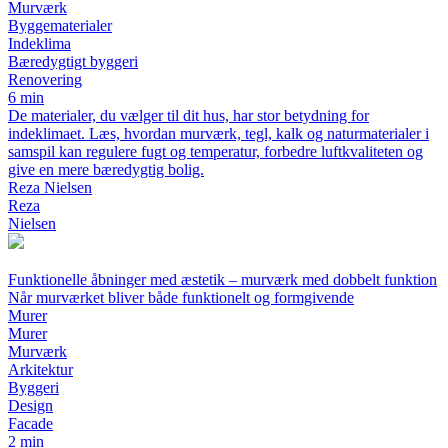
Murværk
Byggematerialer
Indeklima
Bæredygtigt byggeri
Renovering
6 min
De materialer, du vælger til dit hus, har stor betydning for
indeklimaet. Læs, hvordan murværk, tegl, kalk og naturmaterialer i
samspil kan regulere fugt og temperatur, forbedre luftkvaliteten og
give en mere bæredygtig bolig.
Reza Nielsen
Reza
Nielsen
Funktionelle åbninger med æstetik – murværk med dobbelt funktion
Når murværket bliver både funktionelt og formgivende
Murer
Murer
Murværk
Arkitektur
Byggeri
Design
Facade
2 min