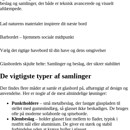
beslag og samlinger, der både er teknisk avancerede og visuelt
afdæmpede.
Lad naturens materialer inspirere dit næste bord
Barbordet – hjemmets sociale midtpunkt
Vælg det rigtige havebord til din have og dens omgivelser
Glasbordets skjulte helte: Samlinger og beslag, der sikrer stabilitet
De vigtigste typer af samlinger
Der findes flere måder at samle et glasbord på, afhængigt af design og
anvendelse. Her er nogle af de mest almindelige løsninger:
Punktholdere
– små metalbeslag, der fastgør glaspladen til
stellet med gummiindlæg, så glasset ikke beskadiges. De bruges
ofte på moderne sofaborde og spiseborde.
Klembeslag
– holder glasset fast mellem to flader, typisk i
rustfrit stål eller aluminium. De giver en stærk og stabil
forbindelse uden at kræve huller i glasset.