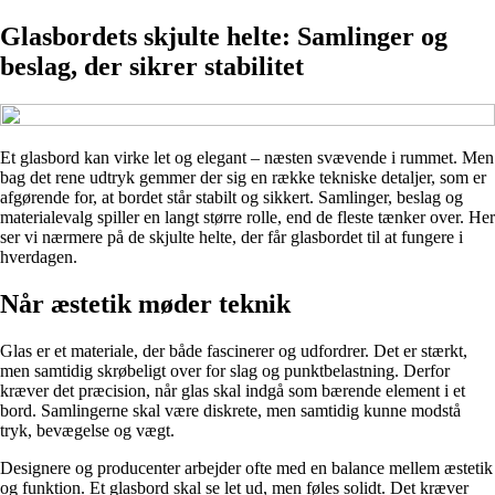
Glasbordets skjulte helte: Samlinger og
beslag, der sikrer stabilitet
Et glasbord kan virke let og elegant – næsten svævende i rummet. Men
bag det rene udtryk gemmer der sig en række tekniske detaljer, som er
afgørende for, at bordet står stabilt og sikkert. Samlinger, beslag og
materialevalg spiller en langt større rolle, end de fleste tænker over. Her
ser vi nærmere på de skjulte helte, der får glasbordet til at fungere i
hverdagen.
Når æstetik møder teknik
Glas er et materiale, der både fascinerer og udfordrer. Det er stærkt,
men samtidig skrøbeligt over for slag og punktbelastning. Derfor
kræver det præcision, når glas skal indgå som bærende element i et
bord. Samlingerne skal være diskrete, men samtidig kunne modstå
tryk, bevægelse og vægt.
Designere og producenter arbejder ofte med en balance mellem æstetik
og funktion. Et glasbord skal se let ud, men føles solidt. Det kræver