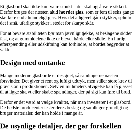
Et glasbord skal ikke kun være smukt – det skal også være sikkert.
Derfor bruges der næsten altid
hærdet glas
, som er fem til seks gange
stærkere end almindeligt glas. Hvis det alligevel går i stykker, splintrer
det i små, ufarlige stykker i stedet for skarpe skår.
For at bevare stabiliteten bør man jævnligt tjekke, at beslagene sidder
fast, og at gummidelene ikke er blevet hårde eller slidte. En hurtig
efterspænding eller udskiftning kan forhindre, at bordet begynder at
vakle.
Design med omtanke
Mange moderne glasborde er designet, så samlingerne næsten
forsvinder. Det giver et rent og luftigt udtryk, men stiller store krav til
præcision i produktionen. Selv en millimeters afvigelse kan få glasset
til at ligge skævt eller skabe spændinger, der på sigt kan føre til brud.
Derfor er det værd at vælge kvalitet, når man investerer i et glasbord.
De bedste producenter tester deres beslag og samlinger grundigt og
bruger materialer, der kan holde i mange år.
De usynlige detaljer, der gør forskellen