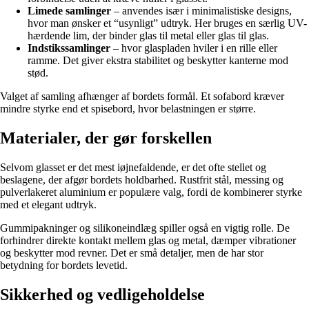
Limede samlinger
– anvendes især i minimalistiske designs,
hvor man ønsker et “usynligt” udtryk. Her bruges en særlig UV-
hærdende lim, der binder glas til metal eller glas til glas.
Indstikssamlinger
– hvor glaspladen hviler i en rille eller
ramme. Det giver ekstra stabilitet og beskytter kanterne mod
stød.
Valget af samling afhænger af bordets formål. Et sofabord kræver
mindre styrke end et spisebord, hvor belastningen er større.
Materialer, der gør forskellen
Selvom glasset er det mest iøjnefaldende, er det ofte stellet og
beslagene, der afgør bordets holdbarhed. Rustfrit stål, messing og
pulverlakeret aluminium er populære valg, fordi de kombinerer styrke
med et elegant udtryk.
Gummipakninger og silikoneindlæg spiller også en vigtig rolle. De
forhindrer direkte kontakt mellem glas og metal, dæmper vibrationer
og beskytter mod revner. Det er små detaljer, men de har stor
betydning for bordets levetid.
Sikkerhed og vedligeholdelse