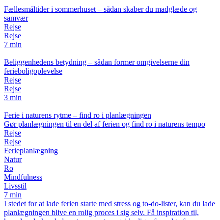
Fællesmåltider i sommerhuset – sådan skaber du madglæde og
samvær
Rejse
Rejse
7 min
Beliggenhedens betydning – sådan former omgivelserne din
ferieboligoplevelse
Rejse
Rejse
3 min
Ferie i naturens rytme – find ro i planlægningen
Gør planlægningen til en del af ferien og find ro i naturens tempo
Rejse
Rejse
Ferieplanlægning
Natur
Ro
Mindfulness
Livsstil
7 min
I stedet for at lade ferien starte med stress og to-do-lister, kan du lade
planlægningen blive en rolig proces i sig selv. Få inspiration til,