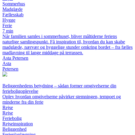
Sommerhus
Madglæde
Fællesskab
Hygge
Ferie
7 min
Når familien samles i sommerhuset, bliver måltiderne feriens
naturlige samlingspunkt. Få inspiration til, hvordan du kan skabe
madglæde, nærvær og hyggelige stunder omkring bordet – fra fælles
madlavning til lange middage på terrassen.
Asta Petersen
Asta
Petersen
Beliggenhedens betydning – sådan former omgivelserne din
ferieboligoplevelse
Oplev hvordan omgivelserne påvirker stemningen, tempoet og
minderne fra din ferie
Rejse
Rejse
Feriebolig
Rejseinspiration
Beliggenhed
Ferieplanlægning