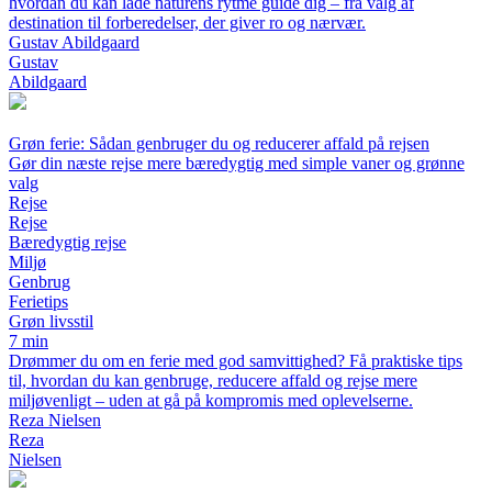
hvordan du kan lade naturens rytme guide dig – fra valg af
destination til forberedelser, der giver ro og nærvær.
Gustav Abildgaard
Gustav
Abildgaard
Grøn ferie: Sådan genbruger du og reducerer affald på rejsen
Gør din næste rejse mere bæredygtig med simple vaner og grønne
valg
Rejse
Rejse
Bæredygtig rejse
Miljø
Genbrug
Ferietips
Grøn livsstil
7 min
Drømmer du om en ferie med god samvittighed? Få praktiske tips
til, hvordan du kan genbruge, reducere affald og rejse mere
miljøvenligt – uden at gå på kompromis med oplevelserne.
Reza Nielsen
Reza
Nielsen