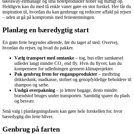
takeaway-emballage og små hotelprodukter hober sig hurtigt op.
Heldigvis kan du med få enkle vaner gøre en stor forskel. Her får du
inspiration til, hvordan du kan genbruge og reducere affald på rejsen
– uden at gå på kompromis med feriestemningen.
Planlæg en bæredygtig start
En grøn ferie begynder allerede, før du tager af sted. Overvej,
hvordan du rejser, og hvad du pakker.
Vælg transport med omtanke
– tog, bus eller samkørsel
udleder langt mindre CO₂ end fly. Hvis du flyver, kan du
kompensere for udledningen gennem klimaprojekter.
Pak genbrug frem for engangsprodukter
– medbring
drikkedunk, madkasse, stofnet og genopfyldelige beholdere til
shampoo og sæbe.
Undgå overpakning
– jo lettere bagage, desto mindre
brændstof bruges under transporten. Samtidig sparer du plads
og besvær.
Små valg i planlægningsfasen kan gøre hele forskellen for, hvor
bæredygtig din ferie bliver.
Genbrug på farten