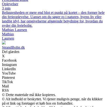
Oplevelser
3 min
Beliggenheden er mere end blot et punkt på kortet – den former hele
din ferieoplevelse. Uanset om du søger ro i naturen, byens liv eller
landlig idyl, har omgivelserne afgørende betydning for, hvordan du
nyder din feriebolig.
Mathias Laursen
Mathias
Laursen
StrandBolig.dk
Del glæden
X
Facebook
Instagram
LinkedIn
YouTube
Pinterest
TikTok
Mail
RSS
© Dette materiale må ikke kopieres.
© Alt indhold er beskyttet. Vi tjener muligvis penge, når du klikker
på et link og foretager et køb hos en forhandler.