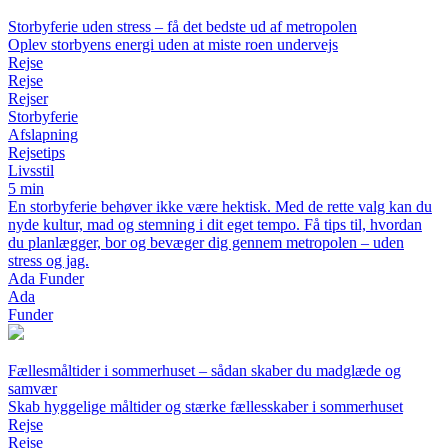
Storbyferie uden stress – få det bedste ud af metropolen
Oplev storbyens energi uden at miste roen undervejs
Rejse
Rejse
Rejser
Storbyferie
Afslapning
Rejsetips
Livsstil
5 min
En storbyferie behøver ikke være hektisk. Med de rette valg kan du
nyde kultur, mad og stemning i dit eget tempo. Få tips til, hvordan
du planlægger, bor og bevæger dig gennem metropolen – uden
stress og jag.
Ada Funder
Ada
Funder
Fællesmåltider i sommerhuset – sådan skaber du madglæde og
samvær
Skab hyggelige måltider og stærke fællesskaber i sommerhuset
Rejse
Rejse