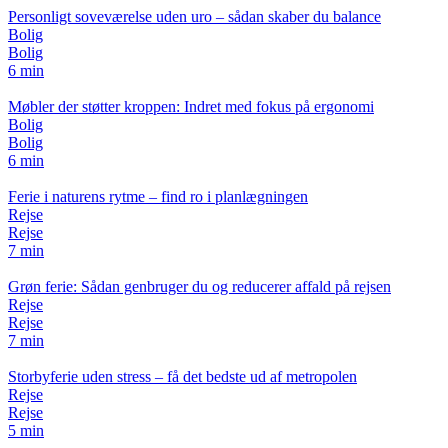
Personligt soveværelse uden uro – sådan skaber du balance
Bolig
Bolig
6 min
Møbler der støtter kroppen: Indret med fokus på ergonomi
Bolig
Bolig
6 min
Ferie i naturens rytme – find ro i planlægningen
Rejse
Rejse
7 min
Grøn ferie: Sådan genbruger du og reducerer affald på rejsen
Rejse
Rejse
7 min
Storbyferie uden stress – få det bedste ud af metropolen
Rejse
Rejse
5 min