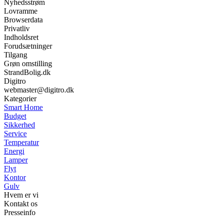
Nyhedsstrøm
Lovramme
Browserdata
Privatliv
Indholdsret
Forudsætninger
Tilgang
Grøn omstilling
StrandBolig.dk
Digitro
webmaster@digitro.dk
Kategorier
Smart Home
Budget
Sikkerhed
Service
Temperatur
Energi
Lamper
Flyt
Kontor
Gulv
Hvem er vi
Kontakt os
Presseinfo