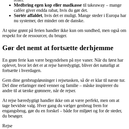
Medbring egen kop eller madkasse
til takeaway – mange
caféer giver endda rabat, hvis du gør det.
Sortér affaldet
, hvis det er muligt. Mange steder i Europa har
nu systemer, der minder om de danske.
At spise grønt på ferien handler ikke kun om sundhed, men også om
respekt for de ressourcer, du bruger.
Gør det nemt at fortsætte derhjemme
En grøn ferie kan være begyndelsen på nye vaner. Når du først har
oplevet, hvor let det er at rejse bæredygtigt, bliver det naturligt at
fortsætte i hverdagen.
Gem dine genbrugsløsninger i rejsetasken, så de er klar til næste tur.
Del dine erfaringer med venner og familie – måske inspirerer du
andre til at tænke grønnere, når de rejser.
At rejse bæredygtigt handler ikke om at være perfekt, men om at
tage bevidste valg. Hver gang du vælger genbrug frem for
engangsbrug, gør du en forskel – både for miljøet og for de steder,
du besøger.
Rejse