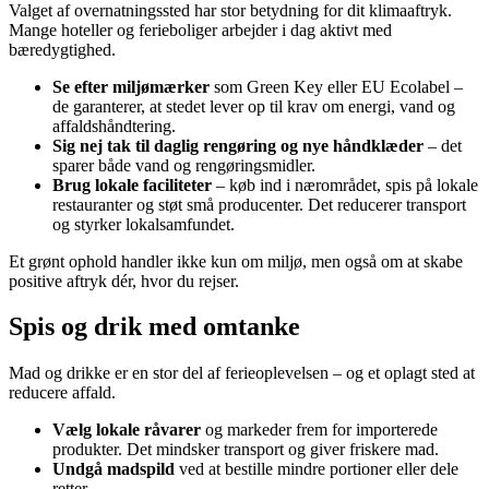
Valget af overnatningssted har stor betydning for dit klimaaftryk.
Mange hoteller og ferieboliger arbejder i dag aktivt med
bæredygtighed.
Se efter miljømærker
som Green Key eller EU Ecolabel –
de garanterer, at stedet lever op til krav om energi, vand og
affaldshåndtering.
Sig nej tak til daglig rengøring og nye håndklæder
– det
sparer både vand og rengøringsmidler.
Brug lokale faciliteter
– køb ind i nærområdet, spis på lokale
restauranter og støt små producenter. Det reducerer transport
og styrker lokalsamfundet.
Et grønt ophold handler ikke kun om miljø, men også om at skabe
positive aftryk dér, hvor du rejser.
Spis og drik med omtanke
Mad og drikke er en stor del af ferieoplevelsen – og et oplagt sted at
reducere affald.
Vælg lokale råvarer
og markeder frem for importerede
produkter. Det mindsker transport og giver friskere mad.
Undgå madspild
ved at bestille mindre portioner eller dele
retter.