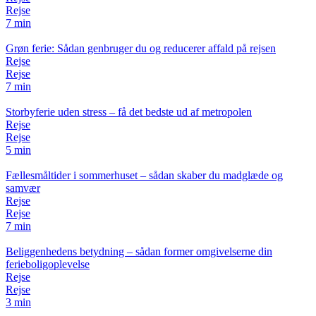
Rejse
7 min
Grøn ferie: Sådan genbruger du og reducerer affald på rejsen
Rejse
Rejse
7 min
Storbyferie uden stress – få det bedste ud af metropolen
Rejse
Rejse
5 min
Fællesmåltider i sommerhuset – sådan skaber du madglæde og
samvær
Rejse
Rejse
7 min
Beliggenhedens betydning – sådan former omgivelserne din
ferieboligoplevelse
Rejse
Rejse
3 min