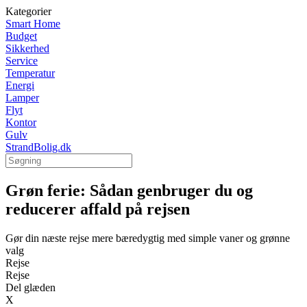
Kategorier
Smart Home
Budget
Sikkerhed
Service
Temperatur
Energi
Lamper
Flyt
Kontor
Gulv
StrandBolig.dk
Grøn ferie: Sådan genbruger du og
reducerer affald på rejsen
Gør din næste rejse mere bæredygtig med simple vaner og grønne
valg
Rejse
Rejse
Del glæden
X