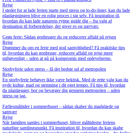
Rejse
I stedet for at lade ferien starte med stress og to-do-lister, kan du lade
planlægningen blive en rolig proces i sig selv. Få inspiration til,
hvordan du kan lade naturens rytme guide dig – fra valg af
destination til forberedelser, der giver ro og nærvær.
Grøn ferie: Sådan genbruger du og reducerer affald på rejsen
Rejse
Drømmer du om en ferie med god samvittighed? Få praktiske tips
til, hvordan du kan genbruge, reducere affald og rejse mere
miljøvenligt – uden at gå på kompromis med oplevelserne.
Storbyferie uden stress – få det bedste ud af metropolen
Rejse
En storbyferie behøver ikke være hektisk. Med de rette valg kan du
nyde kultur, mad og stemning i dit eget tempo. Få tips til, hvordan
du planlægger, bor og bevæger dig gennem metropolen – uden
stress og jag.
Fællesmåltider i sommerhuset – sådan skaber du madglæde og
samvær
Rejse
Når familien samles i sommerhuset, bliver måltiderne feriens
naturlige samlingspunkt. Få inspiration til, hvordan du kan skabe