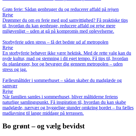
Grøn ferie: Sådan genbruger du og reducerer affald på rejsen
Rejse
Drømmer du om en ferie med god samvittighed? Få praktiske tips
til, hvordan du kan genbruge, reducere affald og rejse mere
miljøvenligt – uden at gå på kompromis med oplevelserne.
Storbyferie uden stress – få det bedste ud af metropolen
Rejse
En storbyferie behøver ikke være hektisk. Med de rette valg kan du
nyde kultur, mad og stemning i dit eget tempo. Få tips til, hvordan
du planlægger, bor og bevæger dig gennem metropolen – uden
stress og jag.
Fællesmåltider i sommerhuset – sådan skaber du madglæde og
samvær
Rejse
Når familien samles i sommerhuset, bliver måltiderne feriens
naturlige samlingspunkt. Få inspiration til, hvordan du kan skabe
madglæde, nærvær og hyggelige stunder omkring bordet – fra fælles
madlavning til lange middage på terrassen.
Bo grønt – og vælg bevidst