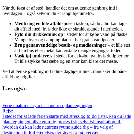
Når du først er af sted, handler det om at tænke genbrug ind i
hverdagen – også selvom du er langt hjemmefra.
Medbring en lille affaldspose
i tasken, så du altid kan tage
dit affald med, hvis der ikke er skraldespande i nærheden.
Fyld din drikkedunk op
i stedet for at købe vand på flaske.
Mange byer og campingpladser har gratis vandposter.
Brug genanvendelige bestik- og madløsninger
– et lille sæt
af bambus eller metal kan erstatte mange engangsartikler.
Vask tøj undervejs
i stedet for at købe nyt, hvis du løber tør.
Et lille stykke fast sæbe og en snor kan klare det meste.
Ved at tænke genbrug ind i dine daglige rutiner, mindsker du både
affald og udgifter.
Læs også:
Ferie i naturens rytme – find ro i planlægningen
Rejse
I stedet for at lade ferien starte med stress og to-do-lister, kan du lade
planlægningen blive en rolig proces i sig selv. Få inspiration til,
hvordan du kan lade naturens rytme guide dig – fra valg af
destination til forberedelser, der giver ro og nærvær.