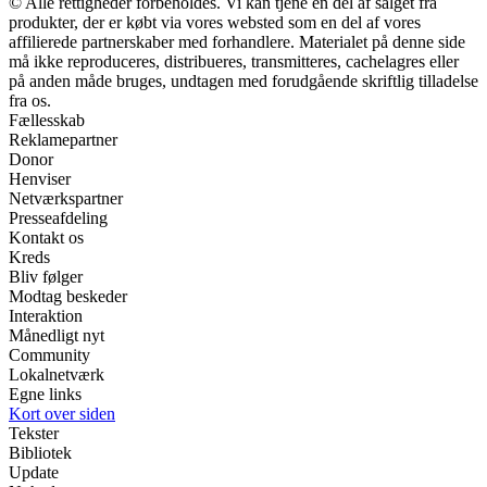
© Alle rettigheder forbeholdes. Vi kan tjene en del af salget fra
produkter, der er købt via vores websted som en del af vores
affilierede partnerskaber med forhandlere. Materialet på denne side
må ikke reproduceres, distribueres, transmitteres, cachelagres eller
på anden måde bruges, undtagen med forudgående skriftlig tilladelse
fra os.
Fællesskab
Reklamepartner
Donor
Henviser
Netværkspartner
Presseafdeling
Kontakt os
Kreds
Bliv følger
Modtag beskeder
Interaktion
Månedligt nyt
Community
Lokalnetværk
Egne links
Kort over siden
Tekster
Bibliotek
Update