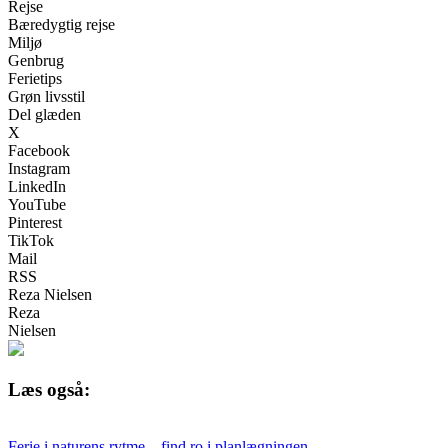
Rejse
Bæredygtig rejse
Miljø
Genbrug
Ferietips
Grøn livsstil
Del glæden
X
Facebook
Instagram
LinkedIn
YouTube
Pinterest
TikTok
Mail
RSS
Reza Nielsen
Reza
Nielsen
Læs også:
Ferie i naturens rytme – find ro i planlægningen