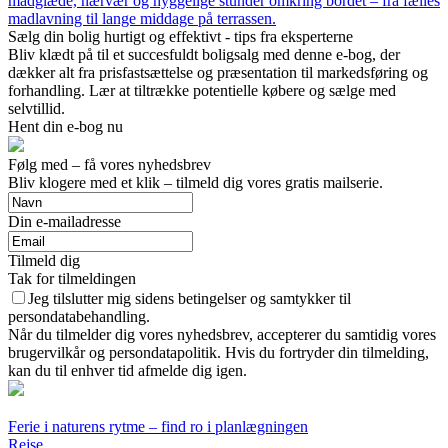
madglæde, nærvær og hyggelige stunder omkring bordet – fra fælles
madlavning til lange middage på terrassen.
Sælg din bolig hurtigt og effektivt - tips fra eksperterne
Bliv klædt på til et succesfuldt boligsalg med denne e-bog, der
dækker alt fra prisfastsættelse og præsentation til markedsføring og
forhandling. Lær at tiltrække potentielle købere og sælge med
selvtillid.
Hent din e-bog nu
Følg med – få vores nyhedsbrev
Bliv klogere med et klik – tilmeld dig vores gratis mailserie.
Din e-mailadresse
Tilmeld dig
Tak for tilmeldingen
Jeg tilslutter mig sidens betingelser og samtykker til
persondatabehandling.
Når du tilmelder dig vores nyhedsbrev, accepterer du samtidig vores
brugervilkår og persondatapolitik. Hvis du fortryder din tilmelding,
kan du til enhver tid afmelde dig igen.
Ferie i naturens rytme – find ro i planlægningen
Rejse