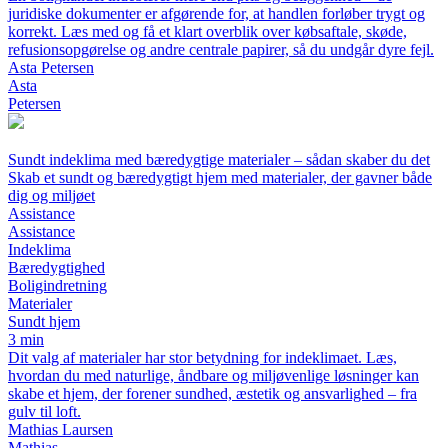
juridiske dokumenter er afgørende for, at handlen forløber trygt og
korrekt. Læs med og få et klart overblik over købsaftale, skøde,
refusionsopgørelse og andre centrale papirer, så du undgår dyre fejl.
Asta Petersen
Asta
Petersen
Sundt indeklima med bæredygtige materialer – sådan skaber du det
Skab et sundt og bæredygtigt hjem med materialer, der gavner både
dig og miljøet
Assistance
Assistance
Indeklima
Bæredygtighed
Boligindretning
Materialer
Sundt hjem
3 min
Dit valg af materialer har stor betydning for indeklimaet. Læs,
hvordan du med naturlige, åndbare og miljøvenlige løsninger kan
skabe et hjem, der forener sundhed, æstetik og ansvarlighed – fra
gulv til loft.
Mathias Laursen
Mathias