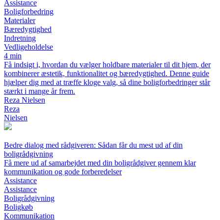
Assistance
Boligforbedring
Materialer
Bæredygtighed
Indretning
Vedligeholdelse
4 min
Få indsigt i, hvordan du vælger holdbare materialer til dit hjem, der
kombinerer æstetik, funktionalitet og bæredygtighed. Denne guide
hjælper dig med at træffe kloge valg, så dine boligforbedringer står
stærkt i mange år frem.
Reza Nielsen
Reza
Nielsen
Bedre dialog med rådgiveren: Sådan får du mest ud af din
boligrådgivning
Få mere ud af samarbejdet med din boligrådgiver gennem klar
kommunikation og gode forberedelser
Assistance
Assistance
Boligrådgivning
Boligkøb
Kommunikation