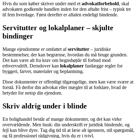
Hvis du som køber skriver under med et
advokatforbehold
, skal
advokaten godkende handlen inden for den aftalte frist – typisk tre
til fem hverdage. Først derefter er aftalen endeligt bindende.
Servitutter og lokalplaner – skjulte
bindinger
Mange ejendomme er omfattet af
servitutter
– juridiske
bestemmelser, der kan begrænse, hvordan du må bruge grunden.
Det kan være alt fra krav om hegnshøjde til forbud mod
erhvervsdrift. Derudover kan
lokalplaner
fastlægge regler for
byggeri, farver, materialer og beplantning.
Disse dokumenter er offentligt tilgængelige, men kan være svære at
forstå. Få derfor din advokat eller mægler til at forklare, hvad de
betyder for netop din ejendom.
Skriv aldrig under i blinde
En bolighandel består af mange dokumenter, og det kan virke
overvældende. Men husk: din underskrift er juridisk bindende, og
fejl kan blive dyre. Tag dig tid til at læse alt igennem, stil spørgsmål,
og få professionel rådgivning, hvis du er i tvivl.