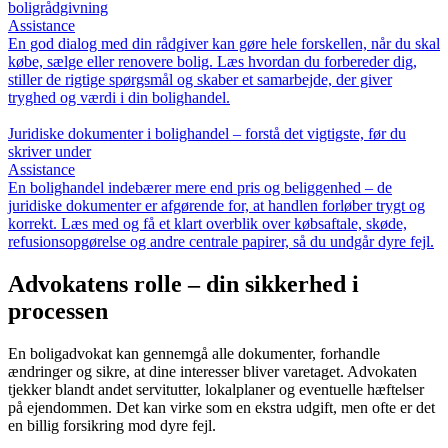
boligrådgivning
Assistance
En god dialog med din rådgiver kan gøre hele forskellen, når du skal
købe, sælge eller renovere bolig. Læs hvordan du forbereder dig,
stiller de rigtige spørgsmål og skaber et samarbejde, der giver
tryghed og værdi i din bolighandel.
Juridiske dokumenter i bolighandel – forstå det vigtigste, før du
skriver under
Assistance
En bolighandel indebærer mere end pris og beliggenhed – de
juridiske dokumenter er afgørende for, at handlen forløber trygt og
korrekt. Læs med og få et klart overblik over købsaftale, skøde,
refusionsopgørelse og andre centrale papirer, så du undgår dyre fejl.
Advokatens rolle – din sikkerhed i
processen
En boligadvokat kan gennemgå alle dokumenter, forhandle
ændringer og sikre, at dine interesser bliver varetaget. Advokaten
tjekker blandt andet servitutter, lokalplaner og eventuelle hæftelser
på ejendommen. Det kan virke som en ekstra udgift, men ofte er det
en billig forsikring mod dyre fejl.