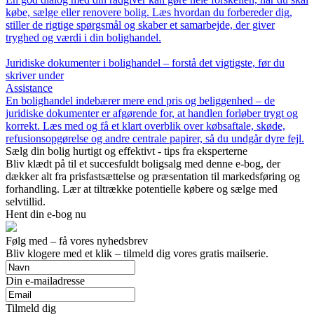
købe, sælge eller renovere bolig. Læs hvordan du forbereder dig,
stiller de rigtige spørgsmål og skaber et samarbejde, der giver
tryghed og værdi i din bolighandel.
Juridiske dokumenter i bolighandel – forstå det vigtigste, før du
skriver under
Assistance
En bolighandel indebærer mere end pris og beliggenhed – de
juridiske dokumenter er afgørende for, at handlen forløber trygt og
korrekt. Læs med og få et klart overblik over købsaftale, skøde,
refusionsopgørelse og andre centrale papirer, så du undgår dyre fejl.
Sælg din bolig hurtigt og effektivt - tips fra eksperterne
Bliv klædt på til et succesfuldt boligsalg med denne e-bog, der
dækker alt fra prisfastsættelse og præsentation til markedsføring og
forhandling. Lær at tiltrække potentielle købere og sælge med
selvtillid.
Hent din e-bog nu
Følg med – få vores nyhedsbrev
Bliv klogere med et klik – tilmeld dig vores gratis mailserie.
Din e-mailadresse
Tilmeld dig