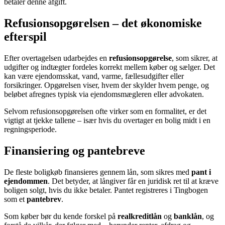
betaler denne afgift.
Refusionsopgørelsen – det økonomiske
efterspil
Efter overtagelsen udarbejdes en
refusionsopgørelse
, som sikrer, at
udgifter og indtægter fordeles korrekt mellem køber og sælger. Det
kan være ejendomsskat, vand, varme, fællesudgifter eller
forsikringer. Opgørelsen viser, hvem der skylder hvem penge, og
beløbet afregnes typisk via ejendomsmægleren eller advokaten.
Selvom refusionsopgørelsen ofte virker som en formalitet, er det
vigtigt at tjekke tallene – især hvis du overtager en bolig midt i en
regningsperiode.
Finansiering og pantebreve
De fleste boligkøb finansieres gennem lån, som sikres med
pant i
ejendommen
. Det betyder, at långiver får en juridisk ret til at kræve
boligen solgt, hvis du ikke betaler. Pantet registreres i Tingbogen
som et
pantebrev
.
Som køber bør du kende forskel på
realkreditlån
og
banklån
, og