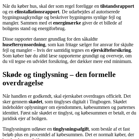
Når du køber hus, skal der som regel foreligge en
tilstandsrapport
og en
elinstallationsrapport
. De udarbejdes af autoriserede
bygningssagkyndige og beskriver bygningens synlige fejl og
mangler. Sammen med et
energimærke
giver de et billede af
boligens stand og energiforbrug.
Disse rapporter danner grundlag for den såkaldte
huseftersynsordning
, som kan fritage sælger for ansvar for skjulte
fejl og mangler – hvis der samtidig tegnes en
ejerskifteforsikring
.
Som køber bør du altid læse rapporterne grundigt og overveje, om
du vil tegne en udvidet forsikring, der dækker mere end minimum.
Skøde og tinglysning – den formelle
overdragelse
Når handlen er godkendt, skal ejerskabet overdrages officielt. Det
sker gennem
skødet
, som tinglyses digitalt i Tingbogen. Skødet
indeholder oplysninger om ejendommen, købesummen og parternes
identitet. Først når skødet er tinglyst, og købesummen er betalt, er du
juridisk ejer af boligen.
Tinglysningen udløser en
tinglysningsafgift
, som består af et fast
beløb plus en procentdel af købesummen. Det er normalt køber, der