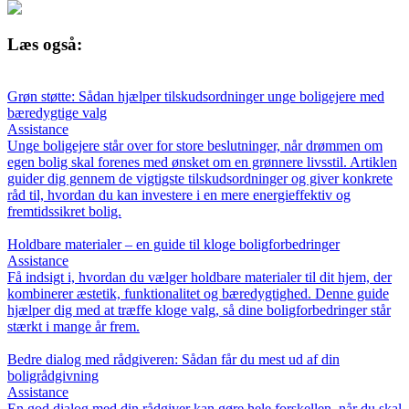
Læs også:
Grøn støtte: Sådan hjælper tilskudsordninger unge boligejere med
bæredygtige valg
Assistance
Unge boligejere står over for store beslutninger, når drømmen om
egen bolig skal forenes med ønsket om en grønnere livsstil. Artiklen
guider dig gennem de vigtigste tilskudsordninger og giver konkrete
råd til, hvordan du kan investere i en mere energieffektiv og
fremtidssikret bolig.
Holdbare materialer – en guide til kloge boligforbedringer
Assistance
Få indsigt i, hvordan du vælger holdbare materialer til dit hjem, der
kombinerer æstetik, funktionalitet og bæredygtighed. Denne guide
hjælper dig med at træffe kloge valg, så dine boligforbedringer står
stærkt i mange år frem.
Bedre dialog med rådgiveren: Sådan får du mest ud af din
boligrådgivning
Assistance
En god dialog med din rådgiver kan gøre hele forskellen, når du skal