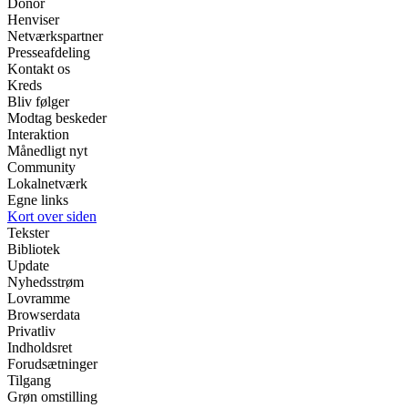
Donor
Henviser
Netværkspartner
Presseafdeling
Kontakt os
Kreds
Bliv følger
Modtag beskeder
Interaktion
Månedligt nyt
Community
Lokalnetværk
Egne links
Kort over siden
Tekster
Bibliotek
Update
Nyhedsstrøm
Lovramme
Browserdata
Privatliv
Indholdsret
Forudsætninger
Tilgang
Grøn omstilling