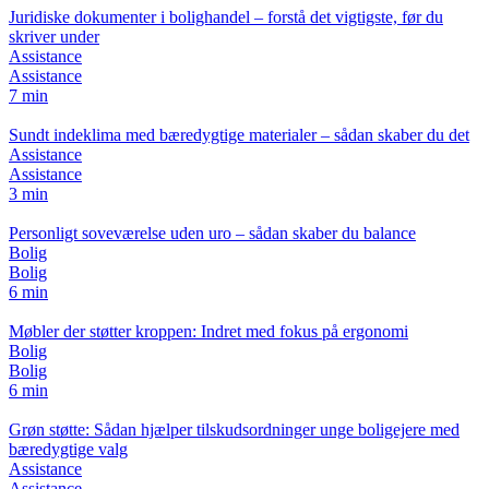
Juridiske dokumenter i bolighandel – forstå det vigtigste, før du
skriver under
Assistance
Assistance
7 min
Sundt indeklima med bæredygtige materialer – sådan skaber du det
Assistance
Assistance
3 min
Personligt soveværelse uden uro – sådan skaber du balance
Bolig
Bolig
6 min
Møbler der støtter kroppen: Indret med fokus på ergonomi
Bolig
Bolig
6 min
Grøn støtte: Sådan hjælper tilskudsordninger unge boligejere med
bæredygtige valg
Assistance
Assistance