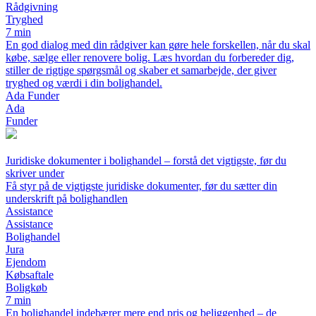
Rådgivning
Tryghed
7 min
En god dialog med din rådgiver kan gøre hele forskellen, når du skal
købe, sælge eller renovere bolig. Læs hvordan du forbereder dig,
stiller de rigtige spørgsmål og skaber et samarbejde, der giver
tryghed og værdi i din bolighandel.
Ada Funder
Ada
Funder
Juridiske dokumenter i bolighandel – forstå det vigtigste, før du
skriver under
Få styr på de vigtigste juridiske dokumenter, før du sætter din
underskrift på bolighandlen
Assistance
Assistance
Bolighandel
Jura
Ejendom
Købsaftale
Boligkøb
7 min
En bolighandel indebærer mere end pris og beliggenhed – de