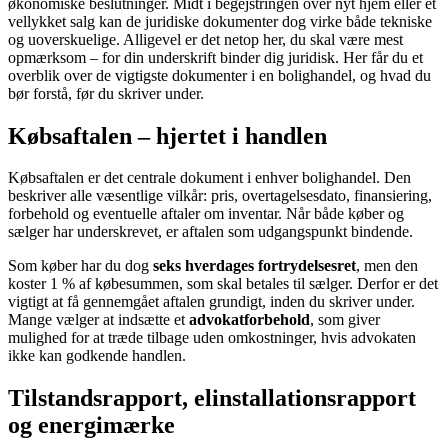
økonomiske beslutninger. Midt i begejstringen over nyt hjem eller et
vellykket salg kan de juridiske dokumenter dog virke både tekniske
og uoverskuelige. Alligevel er det netop her, du skal være mest
opmærksom – for din underskrift binder dig juridisk. Her får du et
overblik over de vigtigste dokumenter i en bolighandel, og hvad du
bør forstå, før du skriver under.
Købsaftalen – hjertet i handlen
Købsaftalen er det centrale dokument i enhver bolighandel. Den
beskriver alle væsentlige vilkår: pris, overtagelsesdato, finansiering,
forbehold og eventuelle aftaler om inventar. Når både køber og
sælger har underskrevet, er aftalen som udgangspunkt bindende.
Som køber har du dog
seks hverdages fortrydelsesret
, men den
koster 1 % af købesummen, som skal betales til sælger. Derfor er det
vigtigt at få gennemgået aftalen grundigt, inden du skriver under.
Mange vælger at indsætte et
advokatforbehold
, som giver
mulighed for at træde tilbage uden omkostninger, hvis advokaten
ikke kan godkende handlen.
Tilstandsrapport, elinstallationsrapport
og energimærke