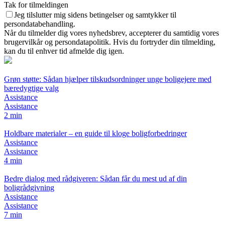
Tak for tilmeldingen
Jeg tilslutter mig sidens betingelser og samtykker til
persondatabehandling.
Når du tilmelder dig vores nyhedsbrev, accepterer du samtidig vores
brugervilkår og persondatapolitik. Hvis du fortryder din tilmelding,
kan du til enhver tid afmelde dig igen.
Grøn støtte: Sådan hjælper tilskudsordninger unge boligejere med
bæredygtige valg
Assistance
Assistance
2 min
Holdbare materialer – en guide til kloge boligforbedringer
Assistance
Assistance
4 min
Bedre dialog med rådgiveren: Sådan får du mest ud af din
boligrådgivning
Assistance
Assistance
7 min