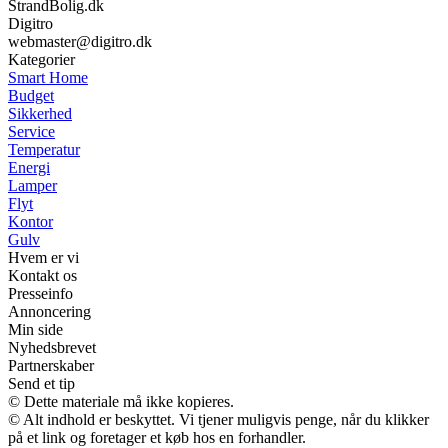
StrandBolig.dk
Digitro
webmaster@digitro.dk
Kategorier
Smart Home
Budget
Sikkerhed
Service
Temperatur
Energi
Lamper
Flyt
Kontor
Gulv
Hvem er vi
Kontakt os
Presseinfo
Annoncering
Min side
Nyhedsbrevet
Partnerskaber
Send et tip
© Dette materiale må ikke kopieres.
© Alt indhold er beskyttet. Vi tjener muligvis penge, når du klikker
på et link og foretager et køb hos en forhandler.