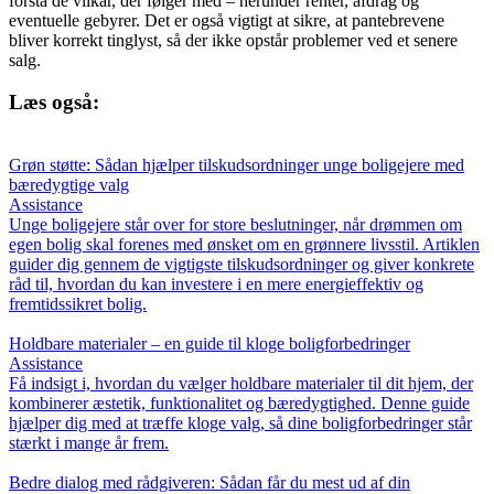
forstå de vilkår, der følger med – herunder renter, afdrag og
eventuelle gebyrer. Det er også vigtigt at sikre, at pantebrevene
bliver korrekt tinglyst, så der ikke opstår problemer ved et senere
salg.
Læs også:
Grøn støtte: Sådan hjælper tilskudsordninger unge boligejere med
bæredygtige valg
Assistance
Unge boligejere står over for store beslutninger, når drømmen om
egen bolig skal forenes med ønsket om en grønnere livsstil. Artiklen
guider dig gennem de vigtigste tilskudsordninger og giver konkrete
råd til, hvordan du kan investere i en mere energieffektiv og
fremtidssikret bolig.
Holdbare materialer – en guide til kloge boligforbedringer
Assistance
Få indsigt i, hvordan du vælger holdbare materialer til dit hjem, der
kombinerer æstetik, funktionalitet og bæredygtighed. Denne guide
hjælper dig med at træffe kloge valg, så dine boligforbedringer står
stærkt i mange år frem.
Bedre dialog med rådgiveren: Sådan får du mest ud af din