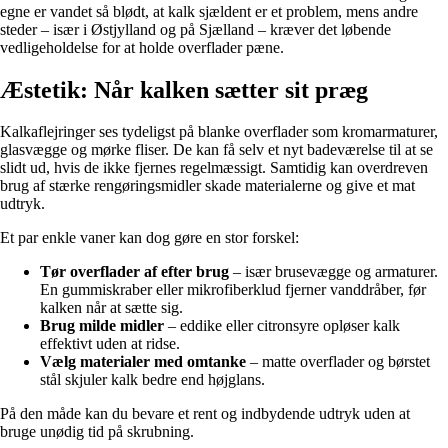
egne er vandet så blødt, at kalk sjældent er et problem, mens andre
steder – især i Østjylland og på Sjælland – kræver det løbende
vedligeholdelse for at holde overflader pæne.
Æstetik: Når kalken sætter sit præg
Kalkaflejringer ses tydeligst på blanke overflader som kromarmaturer,
glasvægge og mørke fliser. De kan få selv et nyt badeværelse til at se
slidt ud, hvis de ikke fjernes regelmæssigt. Samtidig kan overdreven
brug af stærke rengøringsmidler skade materialerne og give et mat
udtryk.
Et par enkle vaner kan dog gøre en stor forskel:
Tør overflader af efter brug
– især brusevægge og armaturer.
En gummiskraber eller mikrofiberklud fjerner vanddråber, før
kalken når at sætte sig.
Brug milde midler
– eddike eller citronsyre opløser kalk
effektivt uden at ridse.
Vælg materialer med omtanke
– matte overflader og børstet
stål skjuler kalk bedre end højglans.
På den måde kan du bevare et rent og indbydende udtryk uden at
bruge unødig tid på skrubning.