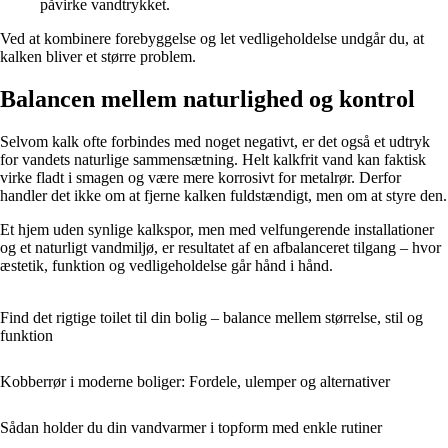
påvirke vandtrykket.
Ved at kombinere forebyggelse og let vedligeholdelse undgår du, at
kalken bliver et større problem.
Balancen mellem naturlighed og kontrol
Selvom kalk ofte forbindes med noget negativt, er det også et udtryk
for vandets naturlige sammensætning. Helt kalkfrit vand kan faktisk
virke fladt i smagen og være mere korrosivt for metalrør. Derfor
handler det ikke om at fjerne kalken fuldstændigt, men om at styre den.
Et hjem uden synlige kalkspor, men med velfungerende installationer
og et naturligt vandmiljø, er resultatet af en afbalanceret tilgang – hvor
æstetik, funktion og vedligeholdelse går hånd i hånd.
Find det rigtige toilet til din bolig – balance mellem størrelse, stil og
funktion
Kobberrør i moderne boliger: Fordele, ulemper og alternativer
Sådan holder du din vandvarmer i topform med enkle rutiner