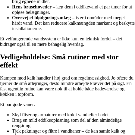
brug egnede midler.
Rens brusehoveder
– læg dem i eddikevand et par timer for at
opløse belægninger.
Overvej et blødgøringsanlæg
– især i områder med meget
hårdt vand. Det kan reducere kalkmængden markant og beskytte
installationerne.
Et velfungerende vandsystem er ikke kun en teknisk fordel – det
bidrager også til en mere behagelig hverdag.
Vedligeholdelse: Små rutiner med stor
effekt
Kampen mod kalk handler i høj grad om regelmæssighed. Jo oftere du
fjerner de små aflejringer, desto mindre arbejde kræver det på sigt. En
fast ugentlig rutine kan være nok til at holde både badeværelse og
køkken i topform.
Et par gode vaner:
Skyl fliser og armaturer med koldt vand efter badet.
Brug en mild eddikeopløsning som del af den almindelige
rengøring.
Tjek pakninger og filtre i vandhaner – de kan samle kalk og