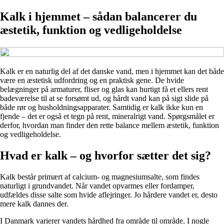
Kalk i hjemmet – sådan balancerer du
æstetik, funktion og vedligeholdelse
Kalk er en naturlig del af det danske vand, men i hjemmet kan det både
være en æstetisk udfordring og en praktisk gene. De hvide
belægninger på armaturer, fliser og glas kan hurtigt få et ellers rent
badeværelse til at se forsømt ud, og hårdt vand kan på sigt slide på
både rør og husholdningsapparater. Samtidig er kalk ikke kun en
fjende – det er også et tegn på rent, mineralrigt vand. Spørgsmålet er
derfor, hvordan man finder den rette balance mellem æstetik, funktion
og vedligeholdelse.
Hvad er kalk – og hvorfor sætter det sig?
Kalk består primært af calcium- og magnesiumsalte, som findes
naturligt i grundvandet. Når vandet opvarmes eller fordamper,
udfældes disse salte som hvide aflejringer. Jo hårdere vandet er, desto
mere kalk dannes der.
I Danmark varierer vandets hårdhed fra område til område. I nogle