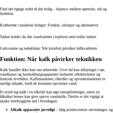
Find det rigtige toilet til din bolig – balance mellem størrelse, stil og
funktion
Kobberrør i moderne boliger: Fordele, ulemper og alternativer
Sådan holder du din vandvarmer i topform med enkle rutiner
Gulvvarme og indeklima: Når komfort påvirker luftkvaliteten
Funktion: Når kalk påvirker teknikken
Kalk handler ikke kun om udseende. Over tid kan aflejringer i rør,
vandhaner og husholdningsapparater nedsætte effektiviteten og
forkorte levetiden. Kaffemaskiner, elkedler og opvaskemaskiner er
særligt udsatte, fordi de konstant opvarmer vand.
Et tyndt lag kalk i en elkedel kan øge energiforbruget, mens en
tilkalket bruser kan give ujævn vandstråle. Derfor er det vigtigt at
tænke forebyggelse ind i hverdagen:
Afkalk apparater jævnligt
– følg producentens anvisninger, og