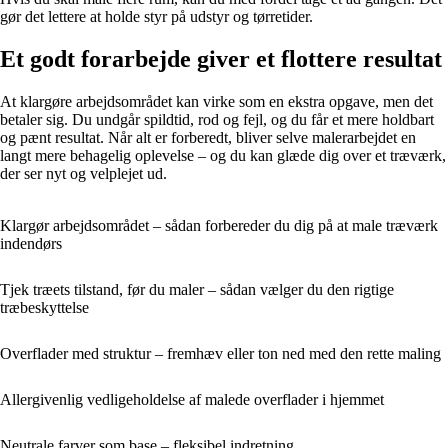
gør det lettere at holde styr på udstyr og tørretider.
Et godt forarbejde giver et flottere resultat
At klargøre arbejdsområdet kan virke som en ekstra opgave, men det
betaler sig. Du undgår spildtid, rod og fejl, og du får et mere holdbart
og pænt resultat. Når alt er forberedt, bliver selve malerarbejdet en
langt mere behagelig oplevelse – og du kan glæde dig over et træværk,
der ser nyt og velplejet ud.
Klargør arbejdsområdet – sådan forbereder du dig på at male træværk
indendørs
Tjek træets tilstand, før du maler – sådan vælger du den rigtige
træbeskyttelse
Overflader med struktur – fremhæv eller ton ned med den rette maling
Allergivenlig vedligeholdelse af malede overflader i hjemmet
Neutrale farver som base – fleksibel indretning