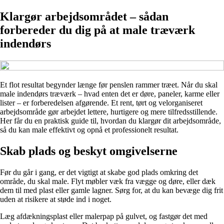
Klargør arbejdsområdet – sådan
forbereder du dig på at male træværk
indendørs
Et flot resultat begynder længe før penslen rammer træet. Når du skal
male indendørs træværk – hvad enten det er døre, paneler, karme eller
lister – er forberedelsen afgørende. Et rent, tørt og velorganiseret
arbejdsområde gør arbejdet lettere, hurtigere og mere tilfredsstillende.
Her får du en praktisk guide til, hvordan du klargør dit arbejdsområde,
så du kan male effektivt og opnå et professionelt resultat.
Skab plads og beskyt omgivelserne
Før du går i gang, er det vigtigt at skabe god plads omkring det
område, du skal male. Flyt møbler væk fra vægge og døre, eller dæk
dem til med plast eller gamle lagner. Sørg for, at du kan bevæge dig frit
uden at risikere at støde ind i noget.
Læg afdækningsplast eller malerpap på gulvet, og fastgør det med