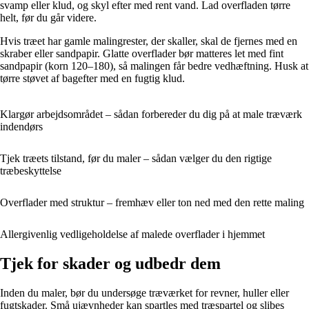
svamp eller klud, og skyl efter med rent vand. Lad overfladen tørre
helt, før du går videre.
Hvis træet har gamle malingrester, der skaller, skal de fjernes med en
skraber eller sandpapir. Glatte overflader bør matteres let med fint
sandpapir (korn 120–180), så malingen får bedre vedhæftning. Husk at
tørre støvet af bagefter med en fugtig klud.
Klargør arbejdsområdet – sådan forbereder du dig på at male træværk
indendørs
Tjek træets tilstand, før du maler – sådan vælger du den rigtige
træbeskyttelse
Overflader med struktur – fremhæv eller ton ned med den rette maling
Allergivenlig vedligeholdelse af malede overflader i hjemmet
Tjek for skader og udbedr dem
Inden du maler, bør du undersøge træværket for revner, huller eller
fugtskader. Små ujævnheder kan spartles med træspartel og slibes