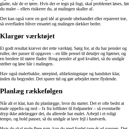
glatte, når de er tørre. Hvis der er tegn på fugt, skal problemet løses, før
du maler – ellers risikerer du, at malingen skaller af.
Det kan også være en god idé at grunde ubehandlet eller repareret træ,
så overfladen bliver ensartet og malingen dækker bedre.
Klargør værktøjet
Et godt resultat kræver det rette værktøj. Sørg for, at du har pensler og
ruller, der passer til opgaven – en lille pensel til detaljer og hjørner, og
en bredere til større flader. Brug pensler af god kvalitet, så du undgår
striber og løse hår i malingen.
Hav også malerbakke, rørepind, afdækningstape og handsker klar,
inden du begynder. Det sparer tid og gør arbejdet mere flydende.
Planlæg rækkefølgen
Når alt er klar, kan du planlægge, hvor du starter. Det er ofte bedst at
male oppefra og ned – fx fra loftlister til fodpaneler – så eventuelle
dryp ikke ødelægger det, du allerede har malet. Arbejd i et roligt
tempo, og hold pauser, så du undgår at lave fejl i hastværk.
Hvis du skal male flere rum, kan du med fordel tage ét ad gangen. Det