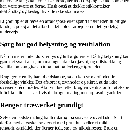
malertape langs kanterne. Det beskytter mod dryp og stænk, som ellers
kan være svære at fjerne. Husk også at dække stikkontakter,
dørhåndtag og beslag, hvis de ikke skal males.
Et godt tip er at have en affaldspose eller spand i nærheden til brugte
klude, tape og andet affald – det holder arbejdsområdet ryddeligt
undervejs.
Sørg for god belysning og ventilation
Når du maler indendørs, er lys og luft afgørende. Dårlig belysning kan
gøre det svært at se, om malingen dækker jævnt, og utilstrækkelig
ventilation kan give en tung lugt og forlænge tørretiden.
Brug gerne en flytbar arbejdslampe, så du kan se overfladen fra
forskellige vinkler. Det afslører ujævnheder og sikrer, at du ikke
overser små områder. Åbn vinduer eller brug en ventilator for at skabe
luftcirkulation – især hvis du bruger maling med opløsningsmidler.
Rengør træværket grundigt
Selv den bedste maling hæfter dårligt på snavsede overflader. Start
derfor med at vaske træværket med grundrens eller et mildt
rengøringsmiddel, der fjerner fedt, støv og nikotinrester. Brug en