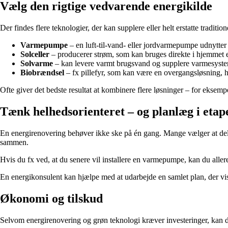
Vælg den rigtige vedvarende energikilde
Der findes flere teknologier, der kan supplere eller helt erstatte tradit
Varmepumpe
– en luft-til-vand- eller jordvarmepumpe udnytter e
Solceller
– producerer strøm, som kan bruges direkte i hjemmet e
Solvarme
– kan levere varmt brugsvand og supplere varmesyste
Biobrændsel
– fx pillefyr, som kan være en overgangsløsning, hv
Ofte giver det bedste resultat at kombinere flere løsninger – for eksemp
Tænk helhedsorienteret – og planlæg i etap
En energirenovering behøver ikke ske på én gang. Mange vælger at dele p
sammen.
Hvis du fx ved, at du senere vil installere en varmepumpe, kan du allere
En energikonsulent kan hjælpe med at udarbejde en samlet plan, der vise
Økonomi og tilskud
Selvom energirenovering og grøn teknologi kræver investeringer, kan de