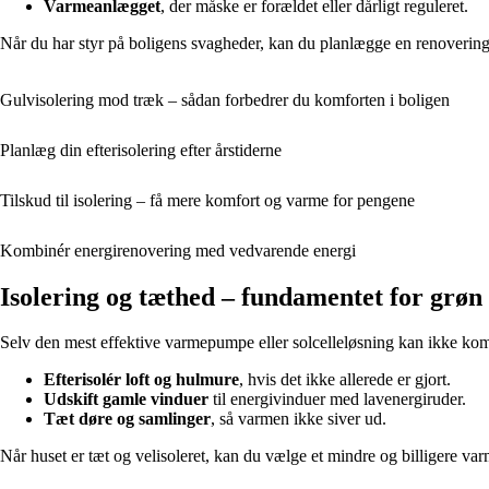
Varmeanlægget
, der måske er forældet eller dårligt reguleret.
Når du har styr på boligens svagheder, kan du planlægge en renovering, 
Gulvisolering mod træk – sådan forbedrer du komforten i boligen
Planlæg din efterisolering efter årstiderne
Tilskud til isolering – få mere komfort og varme for pengene
Kombinér energirenovering med vedvarende energi
Isolering og tæthed – fundamentet for grøn
Selv den mest effektive varmepumpe eller solcelleløsning kan ikke kompe
Efterisolér loft og hulmure
, hvis det ikke allerede er gjort.
Udskift gamle vinduer
til energivinduer med lavenergiruder.
Tæt døre og samlinger
, så varmen ikke siver ud.
Når huset er tæt og velisoleret, kan du vælge et mindre og billigere va