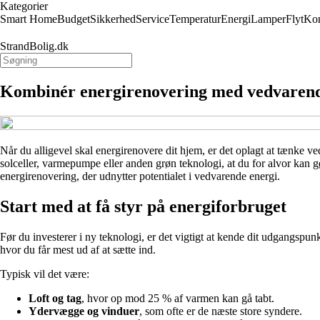
Kategorier
Smart Home
Budget
Sikkerhed
Service
Temperatur
Energi
Lamper
Flyt
Kon
StrandBolig.dk
Kombinér energirenovering med vedvarend
Når du alligevel skal energirenovere dit hjem, er det oplagt at tænke 
solceller, varmepumpe eller anden grøn teknologi, at du for alvor kan
energirenovering, der udnytter potentialet i vedvarende energi.
Start med at få styr på energiforbruget
Før du investerer i ny teknologi, er det vigtigt at kende dit udgangspu
hvor du får mest ud af at sætte ind.
Typisk vil det være:
Loft og tag
, hvor op mod 25 % af varmen kan gå tabt.
Ydervægge og vinduer
, som ofte er de næste store syndere.