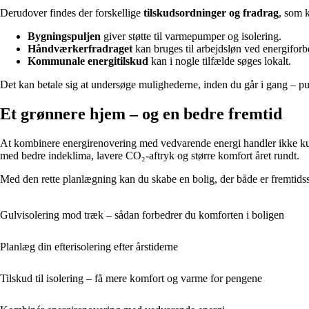
Derudover findes der forskellige
tilskudsordninger og fradrag
, som 
Bygningspuljen
giver støtte til varmepumper og isolering.
Håndværkerfradraget
kan bruges til arbejdsløn ved energiforb
Kommunale energitilskud
kan i nogle tilfælde søges lokalt.
Det kan betale sig at undersøge mulighederne, inden du går i gang – pu
Et grønnere hjem – og en bedre fremtid
At kombinere energirenovering med vedvarende energi handler ikke kun 
med bedre indeklima, lavere CO₂-aftryk og større komfort året rundt.
Med den rette planlægning kan du skabe en bolig, der både er fremtids
Gulvisolering mod træk – sådan forbedrer du komforten i boligen
Planlæg din efterisolering efter årstiderne
Tilskud til isolering – få mere komfort og varme for pengene