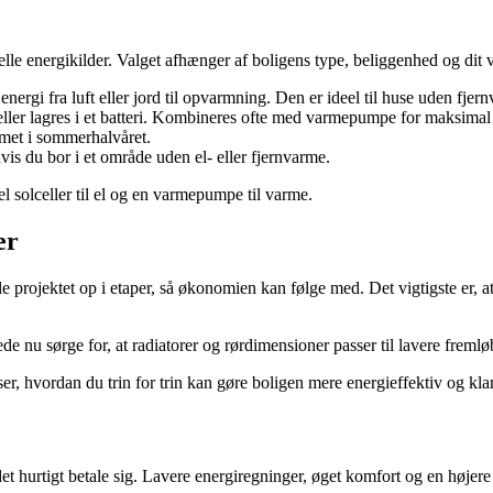
ionelle energikilder. Valget afhænger af boligens type, beliggenhed og di
nergi fra luft eller jord til opvarmning. Den er ideel til huse uden fjer
ller lagres i et batteri. Kombineres ofte med varmepumpe for maksimal 
met i sommerhalvåret.
is du bor i et område uden el- eller fjernvarme.
el solceller til el og en varmepumpe til varme.
er
rojektet op i etaper, så økonomien kan følge med. Det vigtigste er, at 
de nu sørge for, at radiatorer og rørdimensioner passer til lavere fremlø
r, hvordan du trin for trin kan gøre boligen mere energieffektiv og klar
t hurtigt betale sig. Lavere energiregninger, øget komfort og en højer