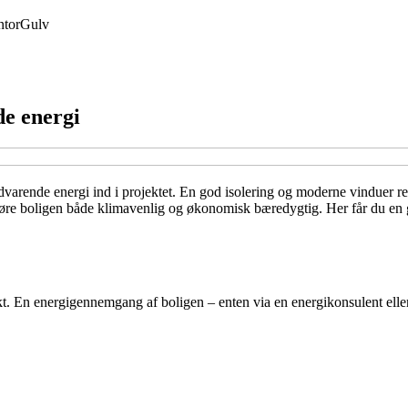
tor
Gulv
e energi
vedvarende energi ind i projektet. En god isolering og moderne vinduer 
 gøre boligen både klimavenlig og økonomisk bæredygtig. Her får du en 
nkt. En energigennemgang af boligen – enten via en energikonsulent eller