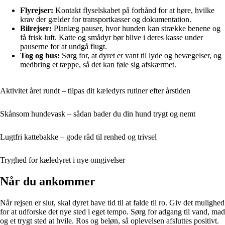
Flyrejser:
Kontakt flyselskabet på forhånd for at høre, hvilke
krav der gælder for transportkasser og dokumentation.
Bilrejser:
Planlæg pauser, hvor hunden kan strække benene og
få frisk luft. Katte og smådyr bør blive i deres kasse under
pauserne for at undgå flugt.
Tog og bus:
Sørg for, at dyret er vant til lyde og bevægelser, og
medbring et tæppe, så det kan føle sig afskærmet.
Aktivitet året rundt – tilpas dit kæledyrs rutiner efter årstiden
Skånsom hundevask – sådan bader du din hund trygt og nemt
Lugtfri kattebakke – gode råd til renhed og trivsel
Tryghed for kæledyret i nye omgivelser
Når du ankommer
Når rejsen er slut, skal dyret have tid til at falde til ro. Giv det mulighed
for at udforske det nye sted i eget tempo. Sørg for adgang til vand, mad
og et trygt sted at hvile. Ros og beløn, så oplevelsen afsluttes positivt.