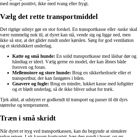
med noget positivt, ikke med tvang eller frygt.
Vælg det rette transportmiddel
Det rigtige udstyr gør en stor forskel. En transportkasse eller -taske skal
være rummelig nok til, at dyret kan stå, vende sig og ligge ned, men
ikke så stor, at det glider rundt under kørslen. Sørg for god ventilation
og et skridsikkert underlag.
Katte og små hunde:
En solid transportkasse med låsbar dør og
håndtag er ideel. Vælg gerne en model, der kan åbnes både
foroven og foran.
Mellemstore og store hunde:
Brug en sikkerhedssele eller et
transportbur, der kan fastgøres i bilen.
Gnavere og fugle:
Brug en mindre, lukket kasse med luftgitter
og et blødt underlag, så de ikke bliver udsat for træk.
Tjek altid, at udstyret er godkendt til transport og passer til dit dyrs
størrelse og temperament.
Træn i små skridt
Når dyret er tryg ved transportkassen, kan du begynde at simulere
selve rejsen. Luk kassen kortvarigt, bær den rundt i huset, og øg