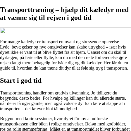
Transporttræning – hjælp dit kæledyr med
at vænne sig til rejsen i god tid
For mange kæledyr er transport en uvant og stressende oplevelse.
Lyde, bevægelser og nye omgivelser kan skabe utryghed – især hvis
dyret ikke er vant til at blive flyttet fra sit hjem. Uanset om du skal til
dyrlægen, på ferie eller flytte, kan du med den rette forberedelse gøre
rejsen langt mere behagelig for både dig og dit kæledyr. Her får du en
guide til, hvordan du kan træne dit dyr til at føle sig tryg i transporten.
Start i god tid
Transporttræning handler om gradvis tilvænning. Jo tidligere du
begynder, desto bedre. For hvalpe og killinger kan du allerede starte,
når de er få uger gamle, men også voksne dyr kan lære at slappe af i
transporten – det kræver blot tålmodighed.
Begynd med korte sessioner, hvor dyret får lov at udforske
transportkassen eller bilen i rolige omgivelser. Beløn med godbidder,
ros og rolig stemmeføring. Målet er, at transportmidlet bliver forbundet