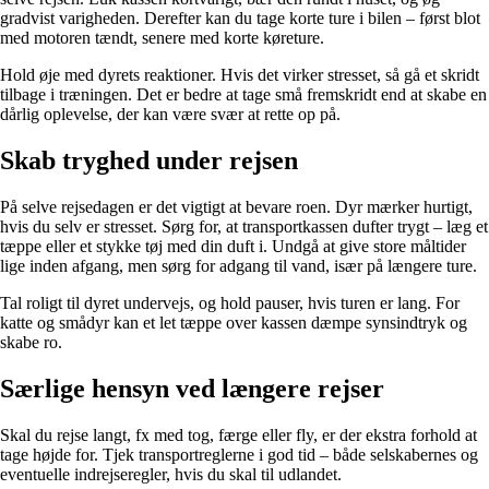
gradvist varigheden. Derefter kan du tage korte ture i bilen – først blot
med motoren tændt, senere med korte køreture.
Hold øje med dyrets reaktioner. Hvis det virker stresset, så gå et skridt
tilbage i træningen. Det er bedre at tage små fremskridt end at skabe en
dårlig oplevelse, der kan være svær at rette op på.
Skab tryghed under rejsen
På selve rejsedagen er det vigtigt at bevare roen. Dyr mærker hurtigt,
hvis du selv er stresset. Sørg for, at transportkassen dufter trygt – læg et
tæppe eller et stykke tøj med din duft i. Undgå at give store måltider
lige inden afgang, men sørg for adgang til vand, især på længere ture.
Tal roligt til dyret undervejs, og hold pauser, hvis turen er lang. For
katte og smådyr kan et let tæppe over kassen dæmpe synsindtryk og
skabe ro.
Særlige hensyn ved længere rejser
Skal du rejse langt, fx med tog, færge eller fly, er der ekstra forhold at
tage højde for. Tjek transportreglerne i god tid – både selskabernes og
eventuelle indrejseregler, hvis du skal til udlandet.