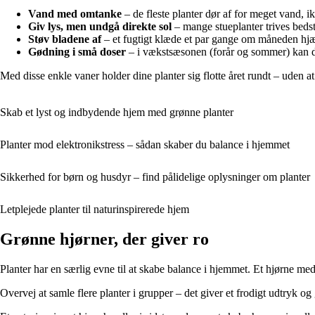
Vand med omtanke
– de fleste planter dør af for meget vand, ik
Giv lys, men undgå direkte sol
– mange stueplanter trives bedst
Støv bladene af
– et fugtigt klæde et par gange om måneden hjæ
Gødning i små doser
– i vækstsæsonen (forår og sommer) kan du
Med disse enkle vaner holder dine planter sig flotte året rundt – uden 
Skab et lyst og indbydende hjem med grønne planter
Planter mod elektronikstress – sådan skaber du balance i hjemmet
Sikkerhed for børn og husdyr – find pålidelige oplysninger om planter
Letplejede planter til naturinspirerede hjem
Grønne hjørner, der giver ro
Planter har en særlig evne til at skabe balance i hjemmet. Et hjørne med 
Overvej at samle flere planter i grupper – det giver et frodigt udtryk o