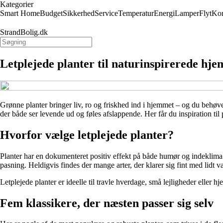
Kategorier
Smart Home
Budget
Sikkerhed
Service
Temperatur
Energi
Lamper
Flyt
Kon
StrandBolig.dk
Letplejede planter til naturinspirerede hje
Grønne planter bringer liv, ro og friskhed ind i hjemmet – og du behøver
der både ser levende ud og føles afslappende. Her får du inspiration til p
Hvorfor vælge letplejede planter?
Planter har en dokumenteret positiv effekt på både humør og indeklima. 
pasning. Heldigvis findes der mange arter, der klarer sig fint med lid
Letplejede planter er ideelle til travle hverdage, små lejligheder eller 
Fem klassikere, der næsten passer sig selv