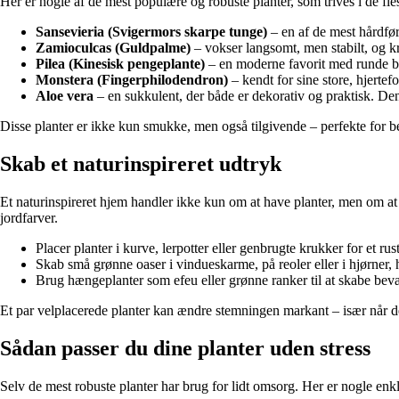
Her er nogle af de mest populære og robuste planter, som trives i de fle
Sansevieria (Svigermors skarpe tunge)
– en af de mest hårdføre
Zamioculcas (Guldpalme)
– vokser langsomt, men stabilt, og k
Pilea (Kinesisk pengeplante)
– en moderne favorit med runde bla
Monstera (Fingerphilodendron)
– kendt for sine store, hjertef
Aloe vera
– en sukkulent, der både er dekorativ og praktisk. Den
Disse planter er ikke kun smukke, men også tilgivende – perfekte for 
Skab et naturinspireret udtryk
Et naturinspireret hjem handler ikke kun om at have planter, men om at
jordfarver.
Placer planter i kurve, lerpotter eller genbrugte krukker for et rus
Skab små grønne oaser i vindueskarme, på reoler eller i hjørner, hv
Brug hængeplanter som efeu eller grønne ranker til at skabe bev
Et par velplacerede planter kan ændre stemningen markant – især når de
Sådan passer du dine planter uden stress
Selv de mest robuste planter har brug for lidt omsorg. Her er nogle enk