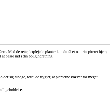
re. Med de rette, letplejede planter kan du få et naturinspireret hjem,
l at passe ind i din boligindretning.
der sig tilbage, fordi de frygter, at planterne kræver for meget
vedligeholdelse.