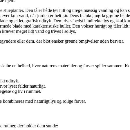
ste hjem:
 stueplanter. Den tåler både tør luft og uregelmæssig vanding og kan stå 
ræver kun vand, når jorden er helt tør. Dens blanke, mørkegrønne blade 
de og et let, grafisk udtryk. Den trives bedst i indirekte lys og skal k
ormede blade med karakteristiske huller. Den vokser hurtigt og tåler lid
 kræver meget lidt vand og trives i sollys.
begyndere eller dem, der blot ønsker grønne omgivelser uden besvær.
 skabe en helhed, hvor naturens materialer og farver spiller sammen. Ko
tikt udtryk.
or lyset falder naturligt.
ægelse og liv i rummet.
 kombineres med naturligt lys og rolige farver.
le rutiner, der holder dem sunde: