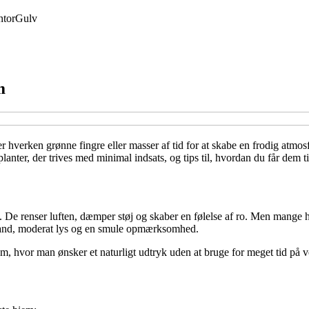
tor
Gulv
m
 hverken grønne fingre eller masser af tid for at skabe en frodig atmosfæ
lanter, der trives med minimal indsats, og tips til, hvordan du får dem ti
De renser luften, dæmper støj og skaber en følelse af ro. Men mange hol
t vand, moderat lys og en smule opmærksomhed.
hjem, hvor man ønsker et naturligt udtryk uden at bruge for meget tid på 