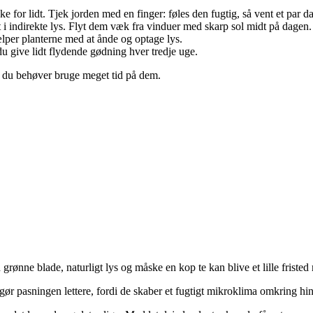
ke for lidt. Tjek jorden med en finger: føles den fugtig, så vent et par d
 i indirekte lys. Flyt dem væk fra vinduer med skarp sol midt på dagen.
lper planterne med at ånde og optage lys.
 give lidt flydende gødning hver tredje uge.
at du behøver bruge meget tid på dem.
grønne blade, naturligt lys og måske en kop te kan blive et lille fristed
g gør pasningen lettere, fordi de skaber et fugtigt mikroklima omkring hi