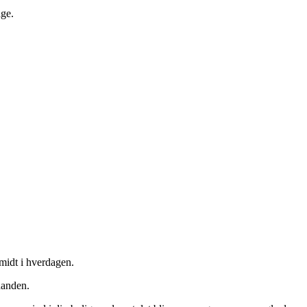
age.
 midt i hverdagen.
nanden.