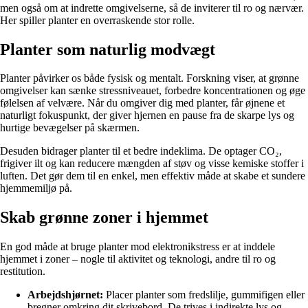
men også om at indrette omgivelserne, så de inviterer til ro og nærvær.
Her spiller planter en overraskende stor rolle.
Planter som naturlig modvægt
Planter påvirker os både fysisk og mentalt. Forskning viser, at grønne
omgivelser kan sænke stressniveauet, forbedre koncentrationen og øge
følelsen af velvære. Når du omgiver dig med planter, får øjnene et
naturligt fokuspunkt, der giver hjernen en pause fra de skarpe lys og
hurtige bevægelser på skærmen.
Desuden bidrager planter til et bedre indeklima. De optager CO₂,
frigiver ilt og kan reducere mængden af støv og visse kemiske stoffer i
luften. Det gør dem til en enkel, men effektiv måde at skabe et sundere
hjemmemiljø på.
Skab grønne zoner i hjemmet
En god måde at bruge planter mod elektronikstress er at inddele
hjemmet i zoner – nogle til aktivitet og teknologi, andre til ro og
restitution.
Arbejdshjørnet:
Placer planter som fredslilje, gummifigen eller
bregner omkring dit skrivebord. De trives i indirekte lys og