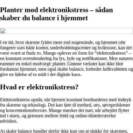
Planter mod elektronikstress – sådan
skaber du balance i hjemmet
I en tid, hvor skærme fylder mere end nogensinde, og hjemmet ofte
fungerer som både kontor, underholdningscenter og hvilezone, kan det
være svært at finde ro. Mange oplever en form for “elektronikstress” –
en konstant overstimulering fra lys, lyde og notifikationer. Men naturen
rummer en enkel modvægt: planter. Grønne vækster kan ikke blot
forskønne hjemmet, men også skabe balance, forbedre luftkvaliteten og
give en følelse af ro midt i det digitale kaos.
Hvad er elektronikstress?
Elektronikstress opstår, når hjernen konstant bombarderes med indtryk
fra skærme og teknologi. Det kan føre til træthed, uro, søvnproblemer
og koncentrationsbesvær. Mange mærker det især, når arbejdet flytter
ind i stuen, og grænsen mellem fritid og online-tilstedeværelse
udviskes.
At skabe balance handler derfor ikke kun om at slukke for skærmen,