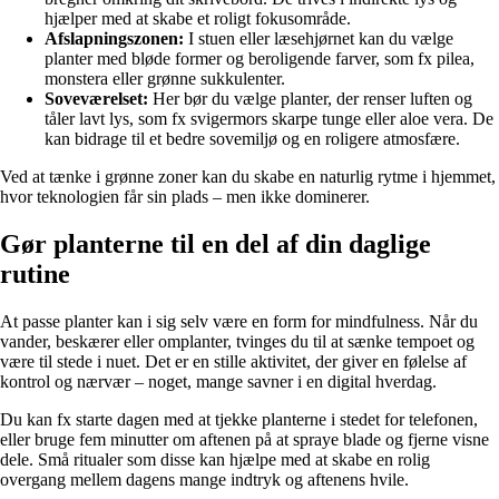
hjælper med at skabe et roligt fokusområde.
Afslapningszonen:
I stuen eller læsehjørnet kan du vælge
planter med bløde former og beroligende farver, som fx pilea,
monstera eller grønne sukkulenter.
Soveværelset:
Her bør du vælge planter, der renser luften og
tåler lavt lys, som fx svigermors skarpe tunge eller aloe vera. De
kan bidrage til et bedre sovemiljø og en roligere atmosfære.
Ved at tænke i grønne zoner kan du skabe en naturlig rytme i hjemmet,
hvor teknologien får sin plads – men ikke dominerer.
Gør planterne til en del af din daglige
rutine
At passe planter kan i sig selv være en form for mindfulness. Når du
vander, beskærer eller omplanter, tvinges du til at sænke tempoet og
være til stede i nuet. Det er en stille aktivitet, der giver en følelse af
kontrol og nærvær – noget, mange savner i en digital hverdag.
Du kan fx starte dagen med at tjekke planterne i stedet for telefonen,
eller bruge fem minutter om aftenen på at spraye blade og fjerne visne
dele. Små ritualer som disse kan hjælpe med at skabe en rolig
overgang mellem dagens mange indtryk og aftenens hvile.