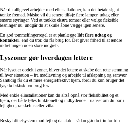
Når du alligevel arbejder med elinstallationer, kan det betale sig at
tænke fremad. Måske vil du senere tilføje flere lamper, udtag eller
smarte styringer. Ved at trække ekstra tomrør eller vælge fleksible
løsninger nu, undgår du at skulle åbne vægge igen senere.
En god tommelfingerregel er at planlægge
lidt flere udtag og
kontakter
, end du tror, du får brug for. Det giver frihed til at ændre
indretningen uden store indgreb.
Lyszoner gør hverdagen lettere
Når lyset er opdelt i zoner, bliver det lettere at skabe den rette stemning
til hver situation – fra madlavning og arbejde til afslapning og samvær.
Samtidig får du et mere energieffektivt hjem, fordi du kun bruger det
lys, du faktisk har brug for.
Med enkle elinstallationer kan du altså opnå stor fleksibilitet og et
hjem, der både føles funktionelt og indbydende – uanset om du bor i
lejlighed, rækkehus eller villa.
Beskyt dit elsystem mod fejl og datatab – sådan gør du trin for trin