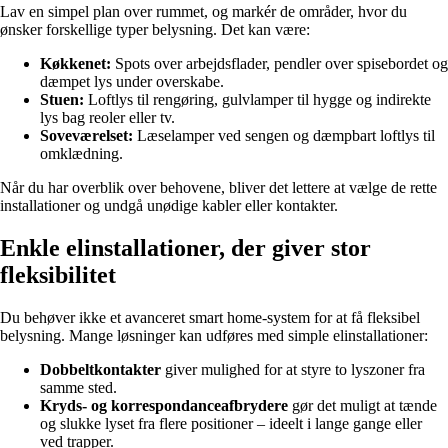
Lav en simpel plan over rummet, og markér de områder, hvor du
ønsker forskellige typer belysning. Det kan være:
Køkkenet:
Spots over arbejdsflader, pendler over spisebordet og
dæmpet lys under overskabe.
Stuen:
Loftlys til rengøring, gulvlamper til hygge og indirekte
lys bag reoler eller tv.
Soveværelset:
Læselamper ved sengen og dæmpbart loftlys til
omklædning.
Når du har overblik over behovene, bliver det lettere at vælge de rette
installationer og undgå unødige kabler eller kontakter.
Enkle elinstallationer, der giver stor
fleksibilitet
Du behøver ikke et avanceret smart home-system for at få fleksibel
belysning. Mange løsninger kan udføres med simple elinstallationer:
Dobbeltkontakter
giver mulighed for at styre to lyszoner fra
samme sted.
Kryds- og korrespondanceafbrydere
gør det muligt at tænde
og slukke lyset fra flere positioner – ideelt i lange gange eller
ved trapper.