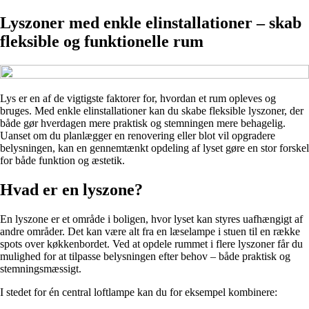
Lyszoner med enkle elinstallationer – skab
fleksible og funktionelle rum
Lys er en af de vigtigste faktorer for, hvordan et rum opleves og
bruges. Med enkle elinstallationer kan du skabe fleksible lyszoner, der
både gør hverdagen mere praktisk og stemningen mere behagelig.
Uanset om du planlægger en renovering eller blot vil opgradere
belysningen, kan en gennemtænkt opdeling af lyset gøre en stor forskel
for både funktion og æstetik.
Hvad er en lyszone?
En lyszone er et område i boligen, hvor lyset kan styres uafhængigt af
andre områder. Det kan være alt fra en læselampe i stuen til en række
spots over køkkenbordet. Ved at opdele rummet i flere lyszoner får du
mulighed for at tilpasse belysningen efter behov – både praktisk og
stemningsmæssigt.
I stedet for én central loftlampe kan du for eksempel kombinere: