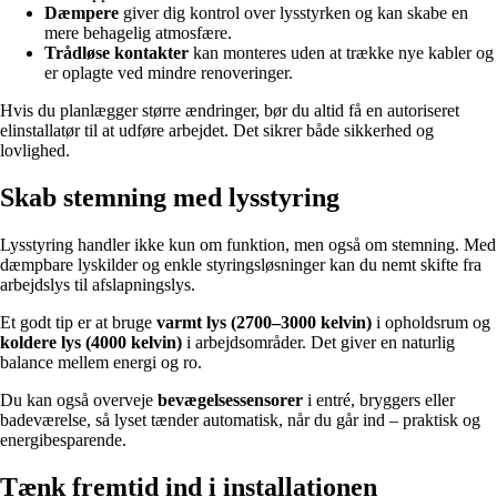
Dæmpere
giver dig kontrol over lysstyrken og kan skabe en
mere behagelig atmosfære.
Trådløse kontakter
kan monteres uden at trække nye kabler og
er oplagte ved mindre renoveringer.
Hvis du planlægger større ændringer, bør du altid få en autoriseret
elinstallatør til at udføre arbejdet. Det sikrer både sikkerhed og
lovlighed.
Skab stemning med lysstyring
Lysstyring handler ikke kun om funktion, men også om stemning. Med
dæmpbare lyskilder og enkle styringsløsninger kan du nemt skifte fra
arbejdslys til afslapningslys.
Et godt tip er at bruge
varmt lys (2700–3000 kelvin)
i opholdsrum og
koldere lys (4000 kelvin)
i arbejdsområder. Det giver en naturlig
balance mellem energi og ro.
Du kan også overveje
bevægelsessensorer
i entré, bryggers eller
badeværelse, så lyset tænder automatisk, når du går ind – praktisk og
energibesparende.
Tænk fremtid ind i installationen