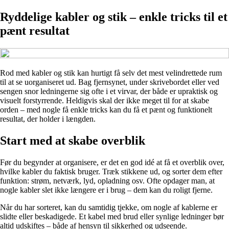
Ryddelige kabler og stik – enkle tricks til et
pænt resultat
Rod med kabler og stik kan hurtigt få selv det mest velindrettede rum
til at se uorganiseret ud. Bag fjernsynet, under skrivebordet eller ved
sengen snor ledningerne sig ofte i et virvar, der både er upraktisk og
visuelt forstyrrende. Heldigvis skal der ikke meget til for at skabe
orden – med nogle få enkle tricks kan du få et pænt og funktionelt
resultat, der holder i længden.
Start med at skabe overblik
Før du begynder at organisere, er det en god idé at få et overblik over,
hvilke kabler du faktisk bruger. Træk stikkene ud, og sorter dem efter
funktion: strøm, netværk, lyd, opladning osv. Ofte opdager man, at
nogle kabler slet ikke længere er i brug – dem kan du roligt fjerne.
Når du har sorteret, kan du samtidig tjekke, om nogle af kablerne er
slidte eller beskadigede. Et kabel med brud eller synlige ledninger bør
altid udskiftes – både af hensyn til sikkerhed og udseende.