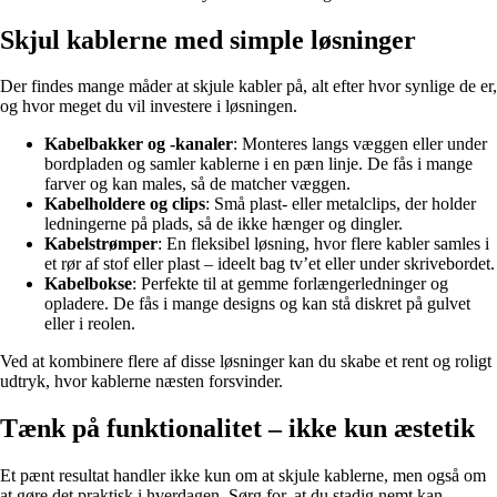
Skjul kablerne med simple løsninger
Der findes mange måder at skjule kabler på, alt efter hvor synlige de er,
og hvor meget du vil investere i løsningen.
Kabelbakker og -kanaler
: Monteres langs væggen eller under
bordpladen og samler kablerne i en pæn linje. De fås i mange
farver og kan males, så de matcher væggen.
Kabelholdere og clips
: Små plast- eller metalclips, der holder
ledningerne på plads, så de ikke hænger og dingler.
Kabelstrømper
: En fleksibel løsning, hvor flere kabler samles i
et rør af stof eller plast – ideelt bag tv’et eller under skrivebordet.
Kabelbokse
: Perfekte til at gemme forlængerledninger og
opladere. De fås i mange designs og kan stå diskret på gulvet
eller i reolen.
Ved at kombinere flere af disse løsninger kan du skabe et rent og roligt
udtryk, hvor kablerne næsten forsvinder.
Tænk på funktionalitet – ikke kun æstetik
Et pænt resultat handler ikke kun om at skjule kablerne, men også om
at gøre det praktisk i hverdagen. Sørg for, at du stadig nemt kan