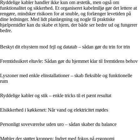
Ryddelige kabler handler ikke kun om æstetik, men også om
funktionalitet og sikkerhed. Et organiseret kabelmiljø gør det lettere at
rengøre, mindsker risikoen for at snuble, og forlænger levetiden på
dine ledninger. Med lidt planlægning og nogle få praktiske
hjælpemidler kan du skabe et hjem, der både ser bedre ud og fungerer
bedre.
Beskyt dit elsystem mod fejl og datatab – sådan gør du trin for trin
Fremtidssikret eltavle: Sådan gør du hjemmet klar til fremtidens behov
Lyszoner med enkle elinstallationer – skab fleksible og funktionelle
rum
Ryddelige kabler og stik – enkle tricks til et pænt resultat
Elsikkerhed i køkkenet: Når vand og elektricitet mødes
Personligt soveværelse uden uro – sådan skaber du balance
Møbler der støtter kroppen: Indret med fokus på ergonomi