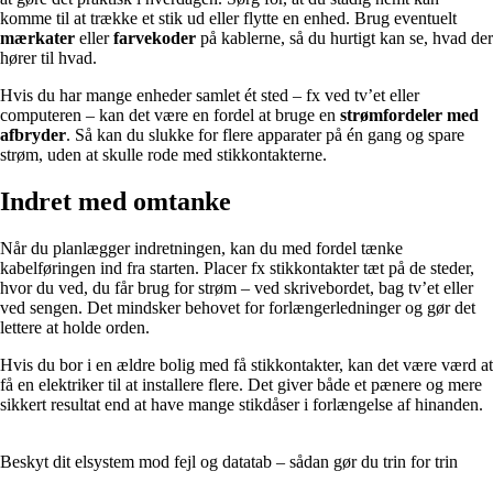
komme til at trække et stik ud eller flytte en enhed. Brug eventuelt
mærkater
eller
farvekoder
på kablerne, så du hurtigt kan se, hvad der
hører til hvad.
Hvis du har mange enheder samlet ét sted – fx ved tv’et eller
computeren – kan det være en fordel at bruge en
strømfordeler med
afbryder
. Så kan du slukke for flere apparater på én gang og spare
strøm, uden at skulle rode med stikkontakterne.
Indret med omtanke
Når du planlægger indretningen, kan du med fordel tænke
kabelføringen ind fra starten. Placer fx stikkontakter tæt på de steder,
hvor du ved, du får brug for strøm – ved skrivebordet, bag tv’et eller
ved sengen. Det mindsker behovet for forlængerledninger og gør det
lettere at holde orden.
Hvis du bor i en ældre bolig med få stikkontakter, kan det være værd at
få en elektriker til at installere flere. Det giver både et pænere og mere
sikkert resultat end at have mange stikdåser i forlængelse af hinanden.
Beskyt dit elsystem mod fejl og datatab – sådan gør du trin for trin