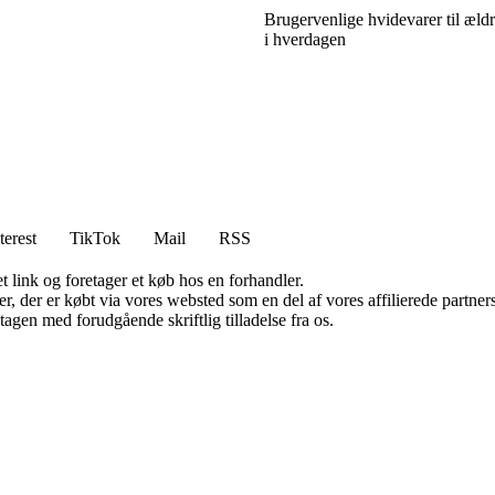
Brugervenlige hvidevarer til æld
i hverdagen
terest
TikTok
Mail
RSS
t link og foretager et køb hos en forhandler.
ter, der er købt via vores websted som en del af vores affilierede partn
tagen med forudgående skriftlig tilladelse fra os.