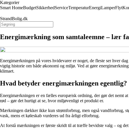
Kategorier
Smart Home
Budget
Sikkerhed
Service
Temperatur
Energi
Lamper
Flyt
Kon
StrandBolig.dk
Energimærkning som samtaleemne – lær fam
Energimærkningen på vores hvidevarer er noget, de fleste ser hver da
vigtig historie om både økonomi og miljø. Ved at gøre energimærkning t
klimaet.
Hvad betyder energimærkningen egentlig?
Energimærkningen er en fælles europæisk ordning, der gør det nemt at
rød – gør det hurtigt at se, hvor miljøvenligt et produkt er.
Mærkningen dækker ikke kun strømforbrug, men også vandforbrug, støj
vask, mens et køleskab vurderes ud fra årligt elforbrug.
At forstå mærkningen er første skridt til at træffe bevidste valg – og de