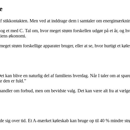
e
af stikkontakten. Men ved at inddrage dem i samtaler om energimærkni
 et med C. Tal om, hvor meget strøm forskellen udgør på et år, og hvad 
iliens økonomi.
 strøm forskellige apparater bruger, eller at se, hvor hurtigt et køles
 kan blive en naturlig del af familiens hverdag. Når I taler om at sp
r den er fuld.”
handler om forbud, men om bevidste valg. Det kan være alt fra at vælge 
r de sig over tid. Et A-mærket køleskab kan bruge op til 40 % mindre st