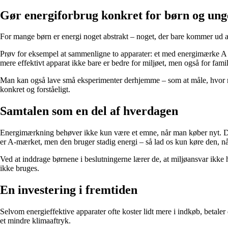
Gør energiforbrug konkret for børn og ung
For mange børn er energi noget abstrakt – noget, der bare kommer ud 
Prøv for eksempel at sammenligne to apparater: et med energimærke A og
mere effektivt apparat ikke bare er bedre for miljøet, men også for fam
Man kan også lave små eksperimenter derhjemme – som at måle, hvor meget
konkret og forståeligt.
Samtalen som en del af hverdagen
Energimærkning behøver ikke kun være et emne, når man køber nyt. Det
er A-mærket, men den bruger stadig energi – så lad os kun køre den, nå
Ved at inddrage børnene i beslutningerne lærer de, at miljøansvar ikke 
ikke bruges.
En investering i fremtiden
Selvom energieffektive apparater ofte koster lidt mere i indkøb, betale
et mindre klimaaftryk.