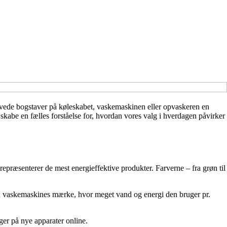
rvede bogstaver på køleskabet, vaskemaskinen eller opvaskeren en
kabe en fælles forståelse for, hvordan vores valg i hverdagen påvirker
 repræsenterer de mest energieffektive produkter. Farverne – fra grøn til
n vaskemaskines mærke, hvor meget vand og energi den bruger pr.
gger på nye apparater online.