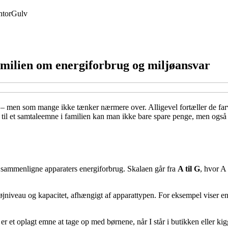
tor
Gulv
ilien om energiforbrug og miljøansvar
g – men som mange ikke tænker nærmere over. Alligevel fortæller de fa
il et samtaleemne i familien kan man ikke bare spare penge, men også s
 sammenligne apparaters energiforbrug. Skalaen går fra
A til G
, hvor A
niveau og kapacitet, afhængigt af apparattypen. For eksempel viser e
t er et oplagt emne at tage op med børnene, når I står i butikken eller ki