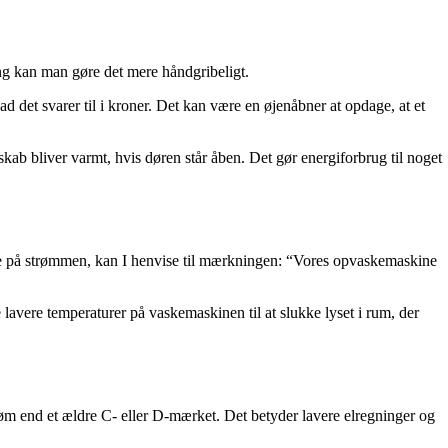
ng kan man gøre det mere håndgribeligt.
det svarer til i kroner. Det kan være en øjenåbner at opdage, at et
kab bliver varmt, hvis døren står åben. Det gør energiforbrug til noget
are på strømmen, kan I henvise til mærkningen: “Vores opvaskemaskine
lavere temperaturer på vaskemaskinen til at slukke lyset i rum, der
røm end et ældre C- eller D-mærket. Det betyder lavere elregninger og