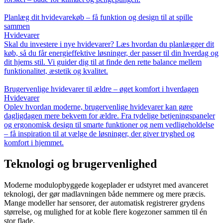
Planlæg dit hvidevarekøb – få funktion og design til at spille
sammen
Hvidevarer
Skal du investere i nye hvidevarer? Læs hvordan du planlægger dit
køb, så du får energieffektive løsninger, der passer til din hverdag og
dit hjems stil. Vi guider dig til at finde den rette balance mellem
funktionalitet, æstetik og kvalitet.
Brugervenlige hvidevarer til ældre – øget komfort i hverdagen
Hvidevarer
Oplev hvordan moderne, brugervenlige hvidevarer kan gøre
dagligdagen mere bekvem for ældre. Fra tydelige betjeningspaneler
og ergonomisk design til smarte funktioner og nem vedligeholdelse
– få inspiration til at vælge de løsninger, der giver tryghed og
komfort i hjemmet.
Teknologi og brugervenlighed
Moderne modulopbyggede kogeplader er udstyret med avanceret
teknologi, der gør madlavningen både nemmere og mere præcis.
Mange modeller har sensorer, der automatisk registrerer grydens
størrelse, og mulighed for at koble flere kogezoner sammen til én
stor flade.