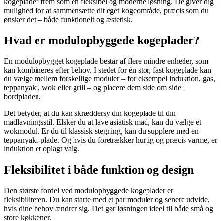
kogeplader frem som en fleksibel og moderne løsning. De giver dig
mulighed for at sammensætte dit eget kogeområde, præcis som du
ønsker det – både funktionelt og æstetisk.
Hvad er modulopbyggede kogeplader?
En modulopbygget kogeplade består af flere mindre enheder, som
kan kombineres efter behov. I stedet for én stor, fast kogeplade kan
du vælge mellem forskellige moduler – for eksempel induktion, gas,
teppanyaki, wok eller grill – og placere dem side om side i
bordpladen.
Det betyder, at du kan skræddersy din kogeplade til din
madlavningsstil. Elsker du at lave asiatisk mad, kan du vælge et
wokmodul. Er du til klassisk stegning, kan du supplere med en
teppanyaki-plade. Og hvis du foretrækker hurtig og præcis varme, er
induktion et oplagt valg.
Fleksibilitet i både funktion og design
Den største fordel ved modulopbyggede kogeplader er
fleksibiliteten. Du kan starte med et par moduler og senere udvide,
hvis dine behov ændrer sig. Det gør løsningen ideel til både små og
store køkkener.