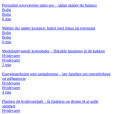
Personligt soveværelse uden uro – sådan skaber du balance
Bolig
Bolig
6 min
Møbler der støtter kroppen: Indret med fokus på ergonomi
Bolig
Bolig
6 min
Modulopbyggede kogeplader – fleksible løsninger til dit køkken
Hvidevarer
Hvidevarer
2 min
Energimærkning som samtaleemne – lær familien om energiforbrug
og miljøansvar
Hvidevarer
Hvidevarer
4 min
Planlæg dit hvidevarekøb – få funktion og design til at spille
sammen
Hvidevarer