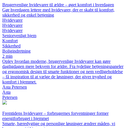
Brugervenlige hvidevarer til ældre – øget komfort i hverdagen
Gør hverdagen lettere med hvidevarer, der er skabt til komfort,
sikkerhed og enkel betjening
Hvidevarer
Hvidevarer
Hvidevarer
Seniorvenligt hjem
Komfort
Sikkerhed
Boligindretning
2 min
Oplev hvordan moderne, brugervenlige hvidevarer kan gøre
dagligdagen mere bekvem for ældre. Fra tydelige betjeningspaneler
og ergonomisk design til smarte funktioner og nem vedligeholdelse
– få inspiration til at vælge de løsninger, der giver tryghed og
komfort i hjemmet.
Asta Petersen
Asta
Petersen
Fremtidens hvidevarer – forbrugernes forventninger former
energiforbruget i hjemmet
Smarte, bæredygtige og personlige løsninger ændrer måden, vi