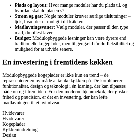
Plads og layout:
Hvor mange moduler har du plads til, og
hvordan skal de placeres?
Strøm og gas:
Nogle moduler kræver særlige tilslutninger –
tjek, hvad der er muligt i dit køkken.
Madlavningsvaner:
Vælg moduler, der passer til den type
mad, du oftest laver.
Budget:
Modulopbyggede løsninger kan være dyrere end
traditionelle kogeplader, men til gengæld får du fleksibilitet og
mulighed for at udvide senere.
En investering i fremtidens køkken
Modulopbyggede kogeplader er ikke kun en trend – de
repræsenterer en ny måde at tænke køkken på. De kombinerer
funktionalitet, design og teknologi i én løsning, der kan tilpasses
både nu og i fremtiden. For den moderne hjemmekok, der ønsker
frihed og præcision, er det en investering, der kan løfte
madlavningen til et nyt niveau.
Hvidevarer
Hvidevarer
Kogeplader
Køkkenindretning
Design