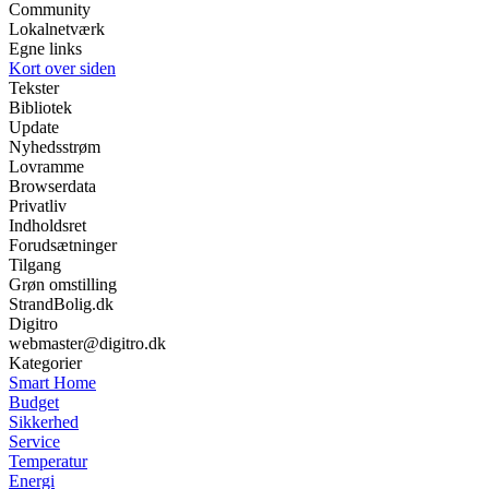
Community
Lokalnetværk
Egne links
Kort over siden
Tekster
Bibliotek
Update
Nyhedsstrøm
Lovramme
Browserdata
Privatliv
Indholdsret
Forudsætninger
Tilgang
Grøn omstilling
StrandBolig.dk
Digitro
webmaster@digitro.dk
Kategorier
Smart Home
Budget
Sikkerhed
Service
Temperatur
Energi