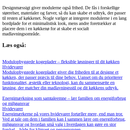
Designmæssigt giver modulerne også frihed. De fås i forskellige
størrelser, materialer og farver, så du kan skabe et udtryk, der passer
til resten af køkkenet. Nogle vælger at integrere modulerne i en lang
bordplade for et minimalistisk look, mens andre foretrækker at
placere dem i en køkkenø for at skabe et socialt
madlavningsområde.
Læs også:
Modulopbyggede kogeplader – fleksible løsninger til dit køkken
Hvidevarer
Modulopbyggede kogeplader giver dig friheden til at designe et
køkken, der passer præcis til dine behov. Uanset om du prioriterer
funktionalitet, æstetik eller teknologi, kan du sammensætte en
løsning, der matcher din madlavningsstil og dit køkkens udtryk.
Energimærkning som samtaleemne – lær familien om energiforbrug
og miljøansvar
Hvidevarer
Energimærkerne på vores hvidevarer fortæller mere, end man tror.
Ved at tale om dem i familien kan I sammen lære om energiforbrug,
miljøansvar og hvordan små valg i hverdagen kan gøre en stor
forskel – både for klimaet og pengepungen.