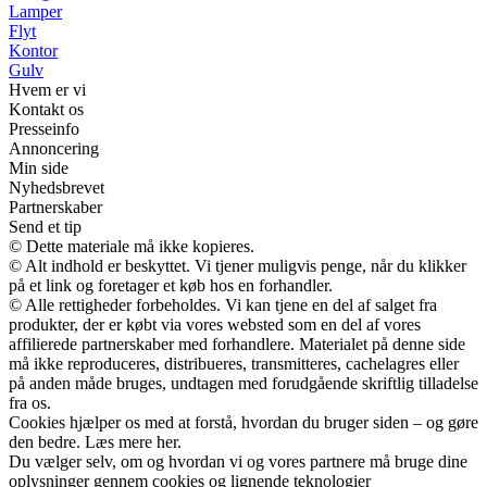
Lamper
Flyt
Kontor
Gulv
Hvem er vi
Kontakt os
Presseinfo
Annoncering
Min side
Nyhedsbrevet
Partnerskaber
Send et tip
© Dette materiale må ikke kopieres.
© Alt indhold er beskyttet. Vi tjener muligvis penge, når du klikker
på et link og foretager et køb hos en forhandler.
© Alle rettigheder forbeholdes. Vi kan tjene en del af salget fra
produkter, der er købt via vores websted som en del af vores
affilierede partnerskaber med forhandlere. Materialet på denne side
må ikke reproduceres, distribueres, transmitteres, cachelagres eller
på anden måde bruges, undtagen med forudgående skriftlig tilladelse
fra os.
Cookies hjælper os med at forstå, hvordan du bruger siden – og gøre
den bedre. Læs mere her.
Du vælger selv, om og hvordan vi og vores partnere må bruge dine
oplysninger gennem cookies og lignende teknologier