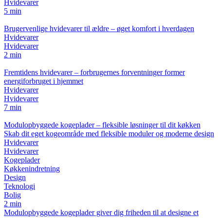
Hvidevarer
5 min
Brugervenlige hvidevarer til ældre – øget komfort i hverdagen
Hvidevarer
Hvidevarer
2 min
Fremtidens hvidevarer – forbrugernes forventninger former
energiforbruget i hjemmet
Hvidevarer
Hvidevarer
7 min
Modulopbyggede kogeplader – fleksible løsninger til dit køkken
Skab dit eget kogeområde med fleksible moduler og moderne design
Hvidevarer
Hvidevarer
Kogeplader
Køkkenindretning
Design
Teknologi
Bolig
2 min
Modulopbyggede kogeplader giver dig friheden til at designe et