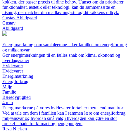
køkken, der passer præcis til dine behov. Uanset om du prioriterer
funktionalitet, æstetik eller teknologi, kan du sammensætte en
løsning, der matcher din madlavningsstil og dit køkkens udtryk.
Gustav Abildgaard
Gustav
Abildgaard
Energimærkning som samtaleemne – lær familien om energiforbrug
og miljøansvar
Gør energimærkningen til en fælles snak om klima, økonomi og
hverdagsvaner
Hvidevarer
Hvidevarer
Energimærkning
Energiforbrug
Miljø
Familie
Bæredygtighed
4 min
Energimærkerne på vores hvidevarer fortæller mere, end man tror.
Ved at tale om dem i familien kan I sammen lære om energiforbrug,
miljøansvar og hvordan små valg i hverdagen kan gøre en stor
forskel – både for klimaet og pengepungen.
Reza Nielsen