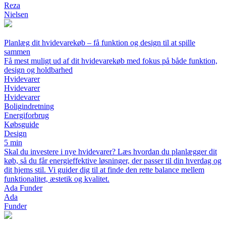
Reza
Nielsen
Planlæg dit hvidevarekøb – få funktion og design til at spille
sammen
Få mest muligt ud af dit hvidevarekøb med fokus på både funktion,
design og holdbarhed
Hvidevarer
Hvidevarer
Hvidevarer
Boligindretning
Energiforbrug
Købsguide
Design
5 min
Skal du investere i nye hvidevarer? Læs hvordan du planlægger dit
køb, så du får energieffektive løsninger, der passer til din hverdag og
dit hjems stil. Vi guider dig til at finde den rette balance mellem
funktionalitet, æstetik og kvalitet.
Ada Funder
Ada
Funder