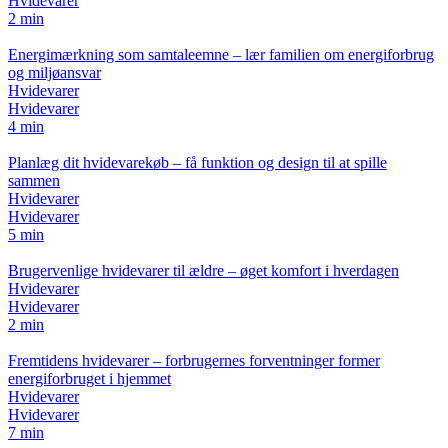
Hvidevarer
2 min
Energimærkning som samtaleemne – lær familien om energiforbrug
og miljøansvar
Hvidevarer
Hvidevarer
4 min
Planlæg dit hvidevarekøb – få funktion og design til at spille
sammen
Hvidevarer
Hvidevarer
5 min
Brugervenlige hvidevarer til ældre – øget komfort i hverdagen
Hvidevarer
Hvidevarer
2 min
Fremtidens hvidevarer – forbrugernes forventninger former
energiforbruget i hjemmet
Hvidevarer
Hvidevarer
7 min