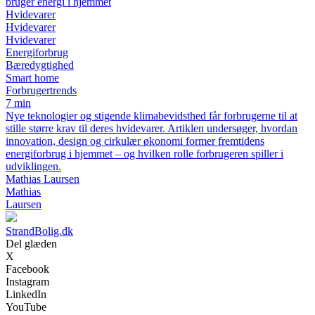
bruger energi i hjemmet
Hvidevarer
Hvidevarer
Hvidevarer
Energiforbrug
Bæredygtighed
Smart home
Forbrugertrends
7 min
Nye teknologier og stigende klimabevidsthed får forbrugerne til at
stille større krav til deres hvidevarer. Artiklen undersøger, hvordan
innovation, design og cirkulær økonomi former fremtidens
energiforbrug i hjemmet – og hvilken rolle forbrugeren spiller i
udviklingen.
Mathias Laursen
Mathias
Laursen
StrandBolig.dk
Del glæden
X
Facebook
Instagram
LinkedIn
YouTube