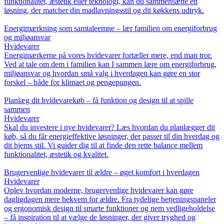
funktionalitet, æstetik eller teknologi, kan du sammensætte en
løsning, der matcher din madlavningsstil og dit køkkens udtryk.
Energimærkning som samtaleemne – lær familien om energiforbrug
og miljøansvar
Hvidevarer
Energimærkerne på vores hvidevarer fortæller mere, end man tror.
Ved at tale om dem i familien kan I sammen lære om energiforbrug,
miljøansvar og hvordan små valg i hverdagen kan gøre en stor
forskel – både for klimaet og pengepungen.
Planlæg dit hvidevarekøb – få funktion og design til at spille
sammen
Hvidevarer
Skal du investere i nye hvidevarer? Læs hvordan du planlægger dit
køb, så du får energieffektive løsninger, der passer til din hverdag og
dit hjems stil. Vi guider dig til at finde den rette balance mellem
funktionalitet, æstetik og kvalitet.
Brugervenlige hvidevarer til ældre – øget komfort i hverdagen
Hvidevarer
Oplev hvordan moderne, brugervenlige hvidevarer kan gøre
dagligdagen mere bekvem for ældre. Fra tydelige betjeningspaneler
og ergonomisk design til smarte funktioner og nem vedligeholdelse
– få inspiration til at vælge de løsninger, der giver tryghed og