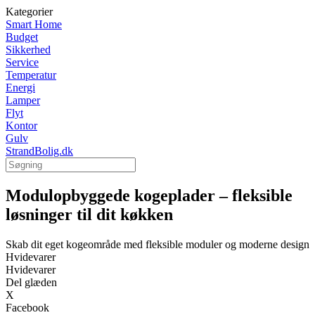
Kategorier
Smart Home
Budget
Sikkerhed
Service
Temperatur
Energi
Lamper
Flyt
Kontor
Gulv
StrandBolig.dk
Modulopbyggede kogeplader – fleksible
løsninger til dit køkken
Skab dit eget kogeområde med fleksible moduler og moderne design
Hvidevarer
Hvidevarer
Del glæden
X
Facebook