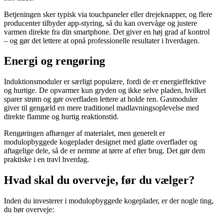
Betjeningen sker typisk via touchpaneler eller drejeknapper, og flere
producenter tilbyder app-styring, så du kan overvåge og justere
varmen direkte fra din smartphone. Det giver en høj grad af kontrol
– og gør det lettere at opnå professionelle resultater i hverdagen.
Energi og rengøring
Induktionsmoduler er særligt populære, fordi de er energieffektive
og hurtige. De opvarmer kun gryden og ikke selve pladen, hvilket
sparer strøm og gør overfladen lettere at holde ren. Gasmoduler
giver til gengæld en mere traditionel madlavningsoplevelse med
direkte flamme og hurtig reaktionstid.
Rengøringen afhænger af materialet, men generelt er
modulopbyggede kogeplader designet med glatte overflader og
aftagelige dele, så de er nemme at tørre af efter brug. Det gør dem
praktiske i en travl hverdag.
Hvad skal du overveje, før du vælger?
Inden du investerer i modulopbyggede kogeplader, er der nogle ting,
du bør overveje: