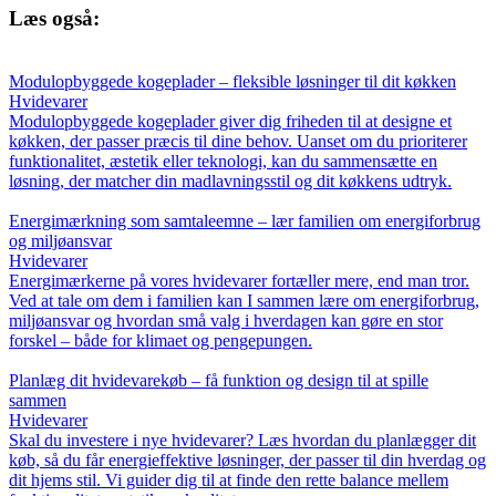
Læs også:
Modulopbyggede kogeplader – fleksible løsninger til dit køkken
Hvidevarer
Modulopbyggede kogeplader giver dig friheden til at designe et
køkken, der passer præcis til dine behov. Uanset om du prioriterer
funktionalitet, æstetik eller teknologi, kan du sammensætte en
løsning, der matcher din madlavningsstil og dit køkkens udtryk.
Energimærkning som samtaleemne – lær familien om energiforbrug
og miljøansvar
Hvidevarer
Energimærkerne på vores hvidevarer fortæller mere, end man tror.
Ved at tale om dem i familien kan I sammen lære om energiforbrug,
miljøansvar og hvordan små valg i hverdagen kan gøre en stor
forskel – både for klimaet og pengepungen.
Planlæg dit hvidevarekøb – få funktion og design til at spille
sammen
Hvidevarer
Skal du investere i nye hvidevarer? Læs hvordan du planlægger dit
køb, så du får energieffektive løsninger, der passer til din hverdag og
dit hjems stil. Vi guider dig til at finde den rette balance mellem