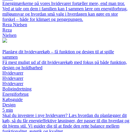
Energimærkerne på vores hvidevarer fortæller mere, end man tror.
Ved at tale om dem i familien kan I sammen lære om energiforbrug,
miljøansvar og hvordan små valg i hverdagen kan gøre en stor
forskel – både for klimaet og pengepungen.
Reza Nielsen
Reza
Nielsen
Planlæg dit hvidevarekøb – få funktion og design til at spille
sammen
Få mest muligt ud af dit hvidevarekøb med fokus på både funktion,
design og holdbarhed
Hvidevarer
Hvidevarer
Hvidevarer
Boligindretning
Energiforbrug
Købsguide
Design
5 min
Skal du investere i nye hvidevarer? Læs hvordan du planlægger dit
køb, så du får energieffektive løsninger, der passer til din hverdag og
dit hjems stil. Vi guider dig til at finde den rette balance mellem
funktionalitet, æstetik og kvalitet.