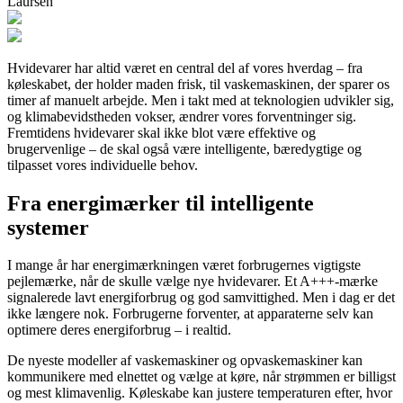
Laursen
Hvidevarer har altid været en central del af vores hverdag – fra
køleskabet, der holder maden frisk, til vaskemaskinen, der sparer os
timer af manuelt arbejde. Men i takt med at teknologien udvikler sig,
og klimabevidstheden vokser, ændrer vores forventninger sig.
Fremtidens hvidevarer skal ikke blot være effektive og
brugervenlige – de skal også være intelligente, bæredygtige og
tilpasset vores individuelle behov.
Fra energimærker til intelligente
systemer
I mange år har energimærkningen været forbrugernes vigtigste
pejlemærke, når de skulle vælge nye hvidevarer. Et A+++-mærke
signalerede lavt energiforbrug og god samvittighed. Men i dag er det
ikke længere nok. Forbrugerne forventer, at apparaterne selv kan
optimere deres energiforbrug – i realtid.
De nyeste modeller af vaskemaskiner og opvaskemaskiner kan
kommunikere med elnettet og vælge at køre, når strømmen er billigst
og mest klimavenlig. Køleskabe kan justere temperaturen efter, hvor