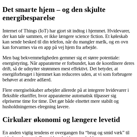
Det smarte hjem – og den skjulte
energibesparelse
Internet of Things (IoT) har gjort sit indtog i hjemmet. Hvidevarer,
der kan tale sammen, er ikke længere science fiction. Et køleskab
kan sende besked til din telefon, når du mangler mælk, og en ovn
kan forvarmes via en app på vej hjem fra arbejde.
Men bag bekvemmeligheden gemmer sig et større potentiale:
energistyring. Når apparaterne er forbundet, kan de koordinere deres
drift, så de udnytter strømmen mest effektivt. Det betyder, at
energiforbruget i hjemmet kan reduceres uden, at vi som forbrugere
behøver at ændre adfærd.
Flere energiselskaber arbejder allerede på at integrere hvidevarer i
fleksible eltariffer, hvor apparaterne automatisk tilpasser sig
elpriserne time for time. Det gør både elnettet mere stabilt og
husholdningernes elregning lavere.
Cirkulær økonomi og længere levetid
En anden vigtig tendens er overgangen fra “brug og smid væk” til