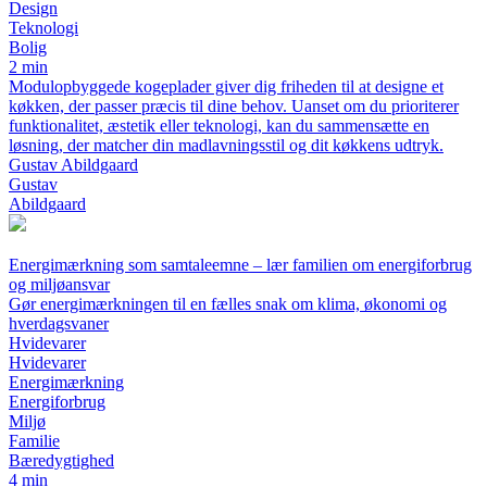
Design
Teknologi
Bolig
2 min
Modulopbyggede kogeplader giver dig friheden til at designe et
køkken, der passer præcis til dine behov. Uanset om du prioriterer
funktionalitet, æstetik eller teknologi, kan du sammensætte en
løsning, der matcher din madlavningsstil og dit køkkens udtryk.
Gustav Abildgaard
Gustav
Abildgaard
Energimærkning som samtaleemne – lær familien om energiforbrug
og miljøansvar
Gør energimærkningen til en fælles snak om klima, økonomi og
hverdagsvaner
Hvidevarer
Hvidevarer
Energimærkning
Energiforbrug
Miljø
Familie
Bæredygtighed
4 min