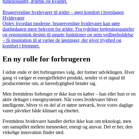
funktionalitet, æstetik og kvalitet.
Brugervenlige hvidevarer til ældre – øget komfort i hverdagen
Hvidevarer
Oplev hvordan moderne, brugervenlige hvidevarer kan gøre
dagligdagen mere bekvem for ældre. Fra tydelige betjeningspaneler
og ergonomisk design til smarte funktioner og nem vedligeholdelse
– få inspiration til at vælge de løsninger, der giver tryghed og
komfort i hjemmet.
En ny rolle for forbrugeren
I sidste ende er det forbrugernes valg, der former udviklingen. Hver
gang vi vælger et energieffektivt produkt, sender vi et signal til
producenterne om, at bæredygtighed betaler sig.
Men fremtidens forbruger er ikke kun en køber – han eller hun er en
aktiv deltager i energisystemet. Når vores hvidevarer bliver
intelligente, bliver vi en del af et større netværk, hvor vores daglige
vaner påvirker både klimaet og elnettet.
Fremtidens hvidevarer handler derfor ikke kun om teknologi, men
om samspillet mellem mennesker, energi og ansvar. Det er her, den
virkelige innovation finder sted.