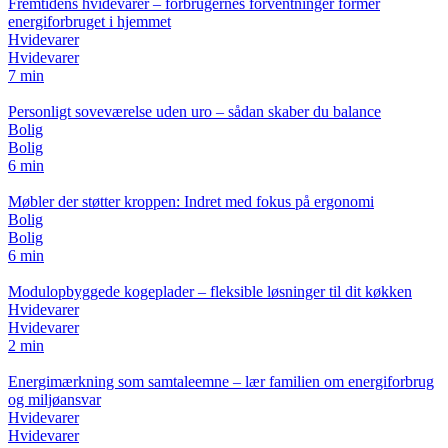
Fremtidens hvidevarer – forbrugernes forventninger former
energiforbruget i hjemmet
Hvidevarer
Hvidevarer
7 min
Personligt soveværelse uden uro – sådan skaber du balance
Bolig
Bolig
6 min
Møbler der støtter kroppen: Indret med fokus på ergonomi
Bolig
Bolig
6 min
Modulopbyggede kogeplader – fleksible løsninger til dit køkken
Hvidevarer
Hvidevarer
2 min
Energimærkning som samtaleemne – lær familien om energiforbrug
og miljøansvar
Hvidevarer
Hvidevarer