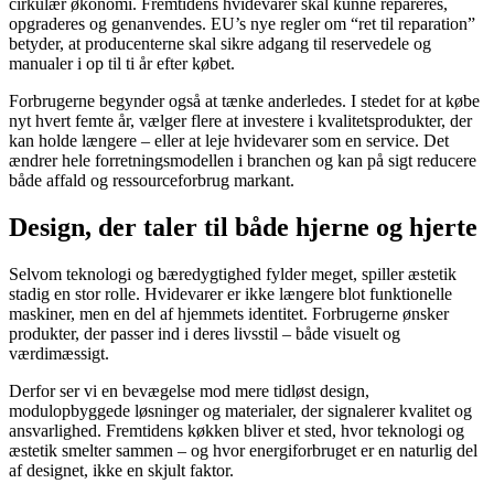
cirkulær økonomi. Fremtidens hvidevarer skal kunne repareres,
opgraderes og genanvendes. EU’s nye regler om “ret til reparation”
betyder, at producenterne skal sikre adgang til reservedele og
manualer i op til ti år efter købet.
Forbrugerne begynder også at tænke anderledes. I stedet for at købe
nyt hvert femte år, vælger flere at investere i kvalitetsprodukter, der
kan holde længere – eller at leje hvidevarer som en service. Det
ændrer hele forretningsmodellen i branchen og kan på sigt reducere
både affald og ressourceforbrug markant.
Design, der taler til både hjerne og hjerte
Selvom teknologi og bæredygtighed fylder meget, spiller æstetik
stadig en stor rolle. Hvidevarer er ikke længere blot funktionelle
maskiner, men en del af hjemmets identitet. Forbrugerne ønsker
produkter, der passer ind i deres livsstil – både visuelt og
værdimæssigt.
Derfor ser vi en bevægelse mod mere tidløst design,
modulopbyggede løsninger og materialer, der signalerer kvalitet og
ansvarlighed. Fremtidens køkken bliver et sted, hvor teknologi og
æstetik smelter sammen – og hvor energiforbruget er en naturlig del
af designet, ikke en skjult faktor.