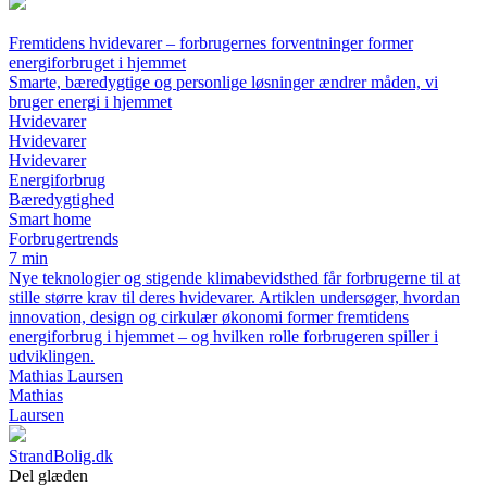
Fremtidens hvidevarer – forbrugernes forventninger former
energiforbruget i hjemmet
Smarte, bæredygtige og personlige løsninger ændrer måden, vi
bruger energi i hjemmet
Hvidevarer
Hvidevarer
Hvidevarer
Energiforbrug
Bæredygtighed
Smart home
Forbrugertrends
7 min
Nye teknologier og stigende klimabevidsthed får forbrugerne til at
stille større krav til deres hvidevarer. Artiklen undersøger, hvordan
innovation, design og cirkulær økonomi former fremtidens
energiforbrug i hjemmet – og hvilken rolle forbrugeren spiller i
udviklingen.
Mathias Laursen
Mathias
Laursen
StrandBolig.dk
Del glæden