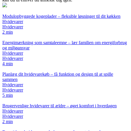
Modulopbyggede kogeplader – fleksible løsninger til dit køkken
Hvidevarer
Hvidevarer
2 min
Energimærkning som samtaleemne – lær familien om energiforbrug
og miljøansvar
Hvidevarer
Hvidevarer
4 min
Planlæg dit hvidevarekøb – få funktion og design til at spille
sammen
Hvidevarer
Hvidevarer
5 min
Brugervenlige hvidevarer til ældre – øget komfort i hverdagen
Hvidevarer
Hvidevarer
2 min