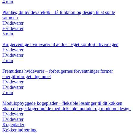
4 min
Planlæg dit hvidevarekøb – få funktion og design til at spille
sammen
Hvidevarer
Hvidevarer
5 min
Brugervenlige hvidevarer til ældre – øget komfort i hverdagen
Hvidevarer
Hvidevarer
2 min
Fremtidens hvidevarer – forbrugernes forventninger former
energiforbruget i hjemmet
Hvidevarer
Hvidevarer
7 min
Modulopbyggede kogeplader – fleksible løsninger til dit køkken
Skab dit eget kogeområde med fleksible moduler og moderne design
Hvidevarer
Hvidevarer
Kogeplader
Køkkenindretning