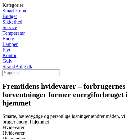
Kategorier
Smart Home
Budget
Sikkerhed
Service
Temperatur
Energi
Lamper
Flyt
Kontor
Gulv
StrandBolig.dk
Fremtidens hvidevarer – forbrugernes
forventninger former energiforbruget i
hjemmet
Smarte, bæredygtige og personlige løsninger ændrer måden, vi
bruger energi i hjemmet
Hvidevarer
Hvidevarer
Del glæden