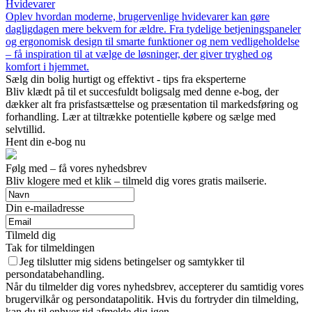
Hvidevarer
Oplev hvordan moderne, brugervenlige hvidevarer kan gøre
dagligdagen mere bekvem for ældre. Fra tydelige betjeningspaneler
og ergonomisk design til smarte funktioner og nem vedligeholdelse
– få inspiration til at vælge de løsninger, der giver tryghed og
komfort i hjemmet.
Sælg din bolig hurtigt og effektivt - tips fra eksperterne
Bliv klædt på til et succesfuldt boligsalg med denne e-bog, der
dækker alt fra prisfastsættelse og præsentation til markedsføring og
forhandling. Lær at tiltrække potentielle købere og sælge med
selvtillid.
Hent din e-bog nu
Følg med – få vores nyhedsbrev
Bliv klogere med et klik – tilmeld dig vores gratis mailserie.
Din e-mailadresse
Tilmeld dig
Tak for tilmeldingen
Jeg tilslutter mig sidens betingelser og samtykker til
persondatabehandling.
Når du tilmelder dig vores nyhedsbrev, accepterer du samtidig vores
brugervilkår og persondatapolitik. Hvis du fortryder din tilmelding,
kan du til enhver tid afmelde dig igen.