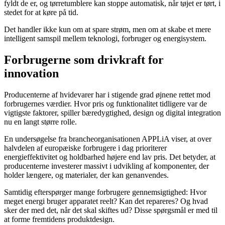
fyldt de er, og tørretumblere kan stoppe automatisk, når tøjet er tørt, i
stedet for at køre på tid.
Det handler ikke kun om at spare strøm, men om at skabe et mere
intelligent samspil mellem teknologi, forbruger og energisystem.
Forbrugerne som drivkraft for
innovation
Producenterne af hvidevarer har i stigende grad øjnene rettet mod
forbrugernes værdier. Hvor pris og funktionalitet tidligere var de
vigtigste faktorer, spiller bæredygtighed, design og digital integration
nu en langt større rolle.
En undersøgelse fra brancheorganisationen APPLiA viser, at over
halvdelen af europæiske forbrugere i dag prioriterer
energieffektivitet og holdbarhed højere end lav pris. Det betyder, at
producenterne investerer massivt i udvikling af komponenter, der
holder længere, og materialer, der kan genanvendes.
Samtidig efterspørger mange forbrugere gennemsigtighed: Hvor
meget energi bruger apparatet reelt? Kan det repareres? Og hvad
sker der med det, når det skal skiftes ud? Disse spørgsmål er med til
at forme fremtidens produktdesign.