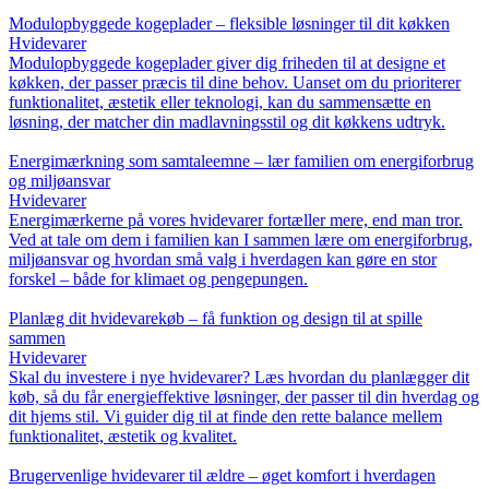
Modulopbyggede kogeplader – fleksible løsninger til dit køkken
Hvidevarer
Modulopbyggede kogeplader giver dig friheden til at designe et
køkken, der passer præcis til dine behov. Uanset om du prioriterer
funktionalitet, æstetik eller teknologi, kan du sammensætte en
løsning, der matcher din madlavningsstil og dit køkkens udtryk.
Energimærkning som samtaleemne – lær familien om energiforbrug
og miljøansvar
Hvidevarer
Energimærkerne på vores hvidevarer fortæller mere, end man tror.
Ved at tale om dem i familien kan I sammen lære om energiforbrug,
miljøansvar og hvordan små valg i hverdagen kan gøre en stor
forskel – både for klimaet og pengepungen.
Planlæg dit hvidevarekøb – få funktion og design til at spille
sammen
Hvidevarer
Skal du investere i nye hvidevarer? Læs hvordan du planlægger dit
køb, så du får energieffektive løsninger, der passer til din hverdag og
dit hjems stil. Vi guider dig til at finde den rette balance mellem
funktionalitet, æstetik og kvalitet.
Brugervenlige hvidevarer til ældre – øget komfort i hverdagen