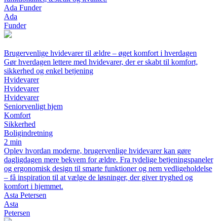
Ada Funder
Ada
Funder
Brugervenlige hvidevarer til ældre – øget komfort i hverdagen
Gør hverdagen lettere med hvidevarer, der er skabt til komfort,
sikkerhed og enkel betjening
Hvidevarer
Hvidevarer
Hvidevarer
Seniorvenligt hjem
Komfort
Sikkerhed
Boligindretning
2 min
Oplev hvordan moderne, brugervenlige hvidevarer kan gøre
dagligdagen mere bekvem for ældre. Fra tydelige betjeningspaneler
og ergonomisk design til smarte funktioner og nem vedligeholdelse
– få inspiration til at vælge de løsninger, der giver tryghed og
komfort i hjemmet.
Asta Petersen
Asta
Petersen