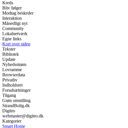
Kreds
Bliv følger
Modtag beskeder
Interaktion
Månedligt nyt
Community
Lokalnetværk
Egne links
Kort over siden
Tekster
Bibliotek
Update
Nyhedsstrøm
Lovramme
Browserdata
Privatliv
Indholdsret
Forudsætninger
Tilgang
Grøn omstilling
StrandBolig.dk
Digitro
webmaster@digitro.dk
Kategorier
Smart Home